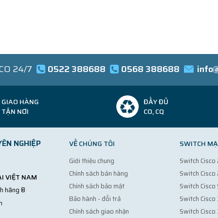
SCO 24/7
0522 388688
0568 388688
info
GIAO HÀNG
ĐẦY ĐỦ
TẬN NƠI
CO, CQ
YÊN NGHIỆP
VỀ CHÚNG TÔI
SWITCH MẠ
Giới thiệu chung
Switch Cisc
Chính sách bán hàng
Switch Cisc
I VIỆT NAM
Chính sách bảo mật
Switch Cisco
nh hãng ®
Bảo hành - đổi trả
Switch Cisco
m
Chính sách giao nhận
Switch Cisco