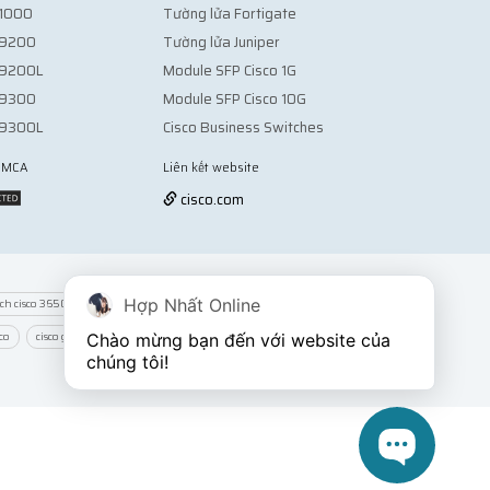
 1000
Tường lửa Fortigate
o 9200
Tường lửa Juniper
o 9200L
Module SFP Cisco 1G
o 9300
Module SFP Cisco 10G
o 9300L
Cisco Business Switches
 DMCA
Liên kết website
Vợt Pickleball
cisco.com
Hợp Nhất Online
tch cisco 3650
switch cisco 3850
switch cisco 2960s
co
cisco glc-lh-smd
module quang cisco glc-sx-mmd
Chào mừng bạn đến với website của 
chúng tôi!