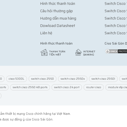
Hình thức thanh toán
Switch Cisco
Câu hỏi thường gặp
Switch Cisc
Hướng dẫn mua hàng
Switch Cisc
Dowload Datasheet
Switch Cisc
Liên hệ
Switch Cisc
Hình thức thanh toán
Ciso Sài Gòn
00
cisco 9300L
switch cisco 2960
switch cisco 2960x
switch cisco 2960l
swi
ports
switch cisco 2960 48 ports
switch cisco 24 port
router cisco
module sfp cis
ẩm thiết bị mạng Cisco chính hãng tại Việt Nam.
a được sự đồng ý của Cisco Sài Gòn.