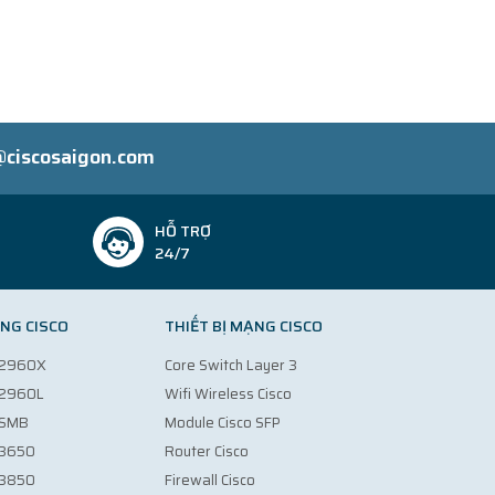
@ciscosaigon.com
HỖ TRỢ
24/7
NG CISCO
THIẾT BỊ MẠNG CISCO
o 2960X
Core Switch Layer 3
o 2960L
Wifi Wireless Cisco
 SMB
Module Cisco SFP
 3650
Router Cisco
 3850
Firewall Cisco