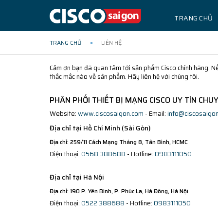
TRANG CHỦ
TRANG CHỦ
LIÊN HỆ
Cảm ơn bạn đã quan tâm tới sản phẩm Cisco chính hãng. Nế
thắc mắc nào về sản phẩm. Hãy liên hệ với chúng tôi.
PHÂN PHỐI THIẾT BỊ MẠNG CISCO UY TÍN CHU
Website:
www.ciscosaigon.com
- Email:
info@ciscosaigo
Địa chỉ tại Hồ Chí Minh (Sài Gòn)
Địa chỉ: 259/11 Cách Mạng Tháng 8, Tân Bình, HCMC
Điện thoại:
0568 388688
- Hotline:
0983111050
Địa chỉ tại Hà Nội
Địa chỉ: 190 P. Yên Bình, P. Phúc La, Hà Đông, Hà Nội
Điện thoại:
0522 388688
- Hotline:
0983111050