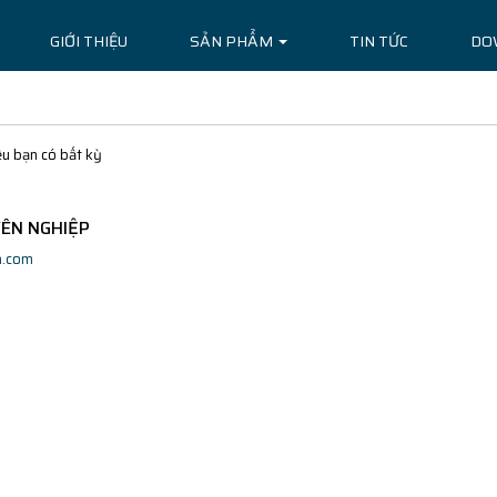
GIỚI THIỆU
SẢN PHẨM
TIN TỨC
DO
u bạn có bất kỳ
YÊN NGHIỆP
n.com