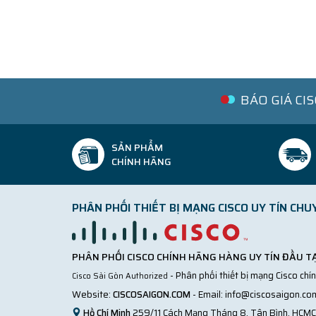
BÁO GIÁ CI
SẢN PHẨM
CHÍNH HÃNG
PHÂN PHỐI THIẾT BỊ MẠNG CISCO UY TÍN CHU
PHÂN PHỐI CISCO CHÍNH HÃNG HÀNG UY TÍN ĐẦU TẠ
- Phân phối thiết bị mạng Cisco chí
Cisco Sài Gòn Authorized
Website:
CISCOSAIGON.COM
- Email:
info@ciscosaigon.co
Hồ Chí Minh
259/11 Cách Mạng Tháng 8, Tân Bình, HCMC