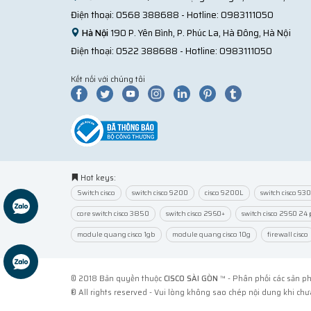
Điện thoại:
0568 388688
- Hotline:
0983111050
Hà Nội
190 P. Yên Bình, P. Phúc La, Hà Đông, Hà Nội
Điện thoại:
0522 388688
- Hotline:
0983111050
Kết nối với chúng tôi
Hot keys:
Switch cisco
switch cisco 9200
cisco 9200L
switch cisco 93
core switch cisco 3850
switch cisco 2960+
switch cisco 2960 24 
module quang cisco 1gb
module quang cisco 10g
firewall cisco
© 2018 Bản quyền thuộc
CISCO SÀI GÒN
™ - Phân phối các sản ph
® All rights reserved - Vui lòng không sao chép nội dung khi chư