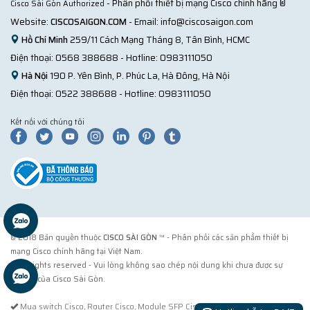
- Phân phối thiết bị mạng Cisco chính hãng ®
Cisco Sài Gòn Authorized
Website:
CISCOSAIGON.COM
- Email:
info@ciscosaigon.com
Hồ Chí Minh
259/11 Cách Mạng Tháng 8, Tân Bình, HCMC
Điện thoại:
0568 388688
- Hotline:
0983111050
Hà Nội
190 P. Yên Bình, P. Phúc La, Hà Đông, Hà Nội
Điện thoại:
0522 388688
- Hotline:
0983111050
Kết nối với chúng tôi
© 2018 Bản quyền thuộc
CISCO SÀI GÒN
™ - Phân phối các sản phẩm thiết bị
mạng Cisco chính hãng tại Việt Nam.
® All rights reserved - Vui lòng không sao chép nội dung khi chưa được sự
đồng ý của Cisco Sài Gòn.
Mua switch Cisco, Router Cisco, Module SFP Cisco tại Cisco Sài Gòn. Cách