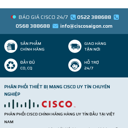
BÁO GIÁ CISCO 24/7
0522 388688
0568 388688
info@ciscosaigon.com
SẢN PHẨM
GIAO HÀNG
CHÍNH HÃNG
TẬN NƠI
ĐẦY ĐỦ
HỖ TRỢ
CO, CQ
24/7
PHÂN PHỐI THIẾT BỊ MẠNG CISCO UY TÍN CHUYÊN
NGHIỆP
PHÂN PHỐI CISCO CHÍNH HÃNG HÀNG UY TÍN ĐẦU TẠI VIỆT
NAM