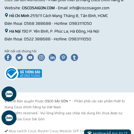
Cisco Sài Gòn Authorized
Website:
CISCOSAIGON.COM
- Email:
info@ciscosaigon.com
Hồ Chí Minh
259/11 Cách Mạng Tháng 8, Tân Bình, HCMC
Điện thoại:
0568 388688
- Hotline:
0983111050
Hà Nội
190 P. Yên Bình, P. Phúc La, Hà Đông, Hà Nội
Điện thoại:
0522 388688
- Hotline:
0983111050
Kết nối với chúng tôi
© 2018 Bản quyền thuộc
CISCO SÀI GÒN
™ - Phân phối các sản phẩm thiết bị
mạng Cisco chính hãng tại Việt Nam.
® All rights reserved - Vui lòng không sao chép nội dung khi chưa được sự
đồng ý của Cisco Sài Gòn.
Mua switch Cisco, Router Cisco, Module SFP Cisco tại Cisco Sài Gòn. Cách
Hotline hỗ trợ 24/7