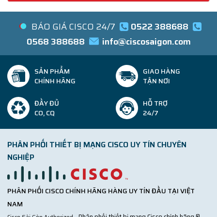
BÁO GIÁ CISCO 24/7
0522 388688
0568 388688
info@ciscosaigon.com
SẢN PHẨM
GIAO HÀNG
CHÍNH HÃNG
TẬN NƠI
ĐẦY ĐỦ
HỖ TRỢ
CO, CQ
24/7
PHÂN PHỐI THIẾT BỊ MẠNG CISCO UY TÍN CHUYÊN
NGHIỆP
PHÂN PHỐI CISCO CHÍNH HÃNG HÀNG UY TÍN ĐẦU TẠI VIỆT
NAM
- Phân phối thiết bị mạng Cisco chính hãng ®