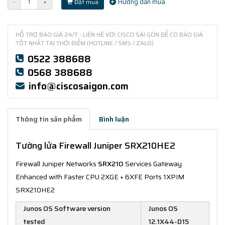
Hướng dẫn mua
-
+
Đặt mua
HỖ TRỢ BÁO GIÁ 24/7 - LIÊN HỆ VỚI CISCO SÀI GÒN ĐỂ CÓ BÁO GIÁ
TỐT NHẤT TẠI THỜI ĐIỂM (HOTLINE / SMS / ZALO)
0522 388688
0568 388688
info@ciscosaigon.com
Thông tin sản phẩm
Bình luận
Tường lửa Firewall Juniper SRX210HE2
Firewall Juniper Networks
SRX210
Services Gateway
Enhanced with Faster CPU 2XGE + 6XFE Ports 1XPIM
SRX210HE2
Junos OS Software version
Junos OS
tested
12.1X44-D15