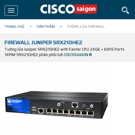
Toggle
navigation
TRANG CHỦ
SẢN PHẨM
TƯỜNG LỬA FIREWALL
FIREWALL JUNIPER SRX210HE2
Tường lửa Juniper SRX210HE2 with Faster CPU 2XGE + 6XFE Ports
1XPIM SRX210HE2 phân phối bởi
CISCOSAIGON ®