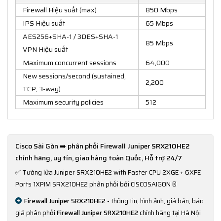
Firewall Hiệu suất (max)
850 Mbps
IPS Hiệu suất
65 Mbps
AES256+SHA-1 / 3DES+SHA-1
85 Mbps
VPN Hiệu suất
Maximum concurrent sessions
64,000
New sessions/second (sustained,
2,200
TCP, 3-way)
Maximum security policies
512
Cisco Sài Gòn ➡️ phân phối Firewall Juniper SRX210HE2
chính hãng, uy tín, giao hàng toàn Quốc, Hỗ trợ 24/7
✅
Tường lửa Juniper SRX210HE2 with Faster CPU 2XGE + 6XFE
Ports 1XPIM SRX210HE2 phân phối bởi CISCOSAIGON ®
Firewall Juniper SRX210HE2
- thông tin, hình ảnh, giá bán, báo
giá phân phối
Firewall Juniper SRX210HE2
chính hãng tại Hà Nội