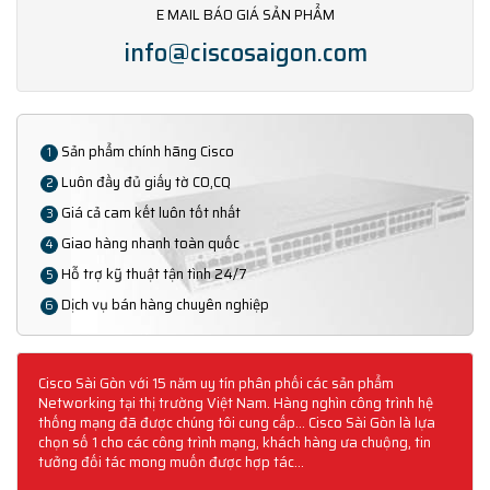
E MAIL BÁO GIÁ SẢN PHẨM
info@ciscosaigon.com
Sản phẩm chính hãng Cisco
1
Luôn đầy đủ giấy tờ CO,CQ
2
Giá cả cam kết luôn tốt nhất
3
Giao hàng nhanh toàn quốc
4
Hỗ trợ kỹ thuật tận tình 24/7
5
Dịch vụ bán hàng chuyên nghiệp
6
Cisco Sài Gòn với 15 năm uy tín phân phối các sản phẩm
Networking tại thị trường Việt Nam. Hàng nghìn công trình hệ
thống mạng đã được chúng tôi cung cấp... Cisco Sài Gòn là lựa
chọn số 1 cho các công trình mạng, khách hàng ưa chuộng, tin
tưởng đối tác mong muốn được hợp tác...