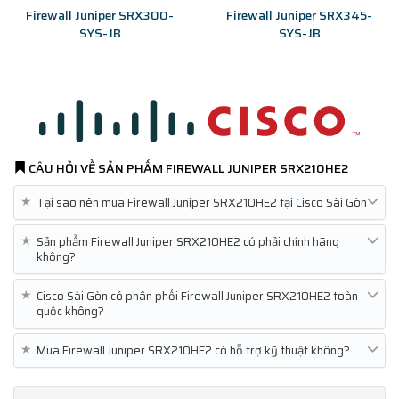
Firewall Juniper SRX300-
Firewall Juniper SRX345-
SYS-JB
SYS-JB
CÂU HỎI VỀ SẢN PHẨM
FIREWALL JUNIPER SRX210HE2
★
Tại sao nên mua Firewall Juniper SRX210HE2 tại Cisco Sài Gòn
★
Sản phẩm Firewall Juniper SRX210HE2 có phải chính hãng
không?
★
Cisco Sài Gòn có phân phối Firewall Juniper SRX210HE2 toàn
quốc không?
★
Mua Firewall Juniper SRX210HE2 có hỗ trợ kỹ thuật không?