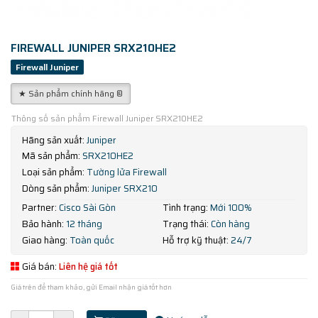
FIREWALL JUNIPER SRX210HE2
Firewall Juniper
★ Sản phẩm chính hãng ®
Thông số sản phẩm Firewall Juniper SRX210HE2
Hãng sản xuất:
Juniper
Mã sản phẩm:
SRX210HE2
Loại sản phẩm:
Tường lửa Firewall
Dòng sản phẩm:
Juniper SRX210
Partner:
Cisco Sài Gòn
Tình trạng:
Mới 100%
Bảo hành:
12 tháng
Trạng thái:
Còn hàng
Giao hàng:
Toàn quốc
Hỗ trợ kỹ thuật:
24/7
Giá bán:
Liên hệ giá tốt
Giá trên để tham khảo, gửi Email nhận giá tốt hơn