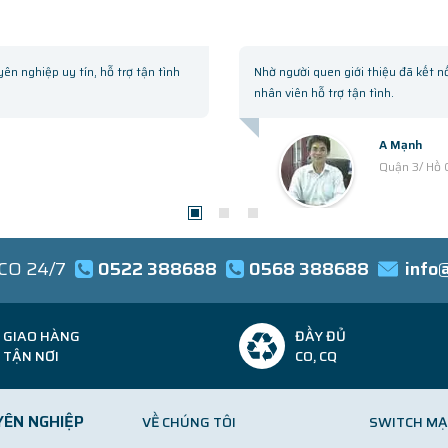
hiệp uy tín, hỗ trợ tận tình
Nhờ người quen giới thiệu đã kết nối vớ
nhân viên hỗ trợ tận tình.
A Mạnh
Quận 3/ Hồ Chí M
SCO 24/7
0522 388688
0568 388688
info
GIAO HÀNG
ĐẦY ĐỦ
TẬN NƠI
CO, CQ
YÊN NGHIỆP
VỀ CHÚNG TÔI
SWITCH MẠ