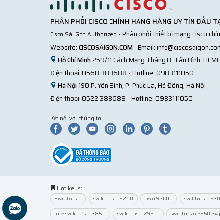
PHÂN PHỐI CISCO CHÍNH HÃNG HÀNG UY TÍN ĐẦU TẠ
- Phân phối thiết bị mạng Cisco chí
Cisco Sài Gòn Authorized
Website:
CISCOSAIGON.COM
- Email:
info@ciscosaigon.co
Hồ Chí Minh
259/11 Cách Mạng Tháng 8, Tân Bình, HCMC
Điện thoại:
0568 388688
- Hotline:
0983111050
Hà Nội
190 P. Yên Bình, P. Phúc La, Hà Đông, Hà Nội
Điện thoại:
0522 388688
- Hotline:
0983111050
Kết nối với chúng tôi
Hot keys:
Switch cisco
switch cisco 9200
cisco 9200L
switch cisco 93
core switch cisco 3850
switch cisco 2960+
switch cisco 2960 24 