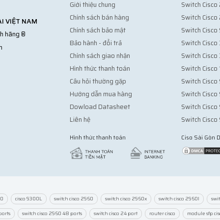
Giới thiệu chung
Switch Cisc
Chính sách bán hàng
Switch Cisc
I VIỆT NAM
Chính sách bảo mật
Switch Cisco
nh hãng ®
Bảo hành - đổi trả
Switch Cisco
m
Chính sách giao nhận
Switch Cisco
Hình thức thanh toán
Switch Cisco
Câu hỏi thường gặp
Switch Cisc
Hướng dẫn mua hàng
Switch Cisc
Dowload Datasheet
Switch Cisc
Liên hệ
Switch Cisc
Hình thức thanh toán
Ciso Sài Gòn
00
cisco 9300L
switch cisco 2960
switch cisco 2960x
switch cisco 2960l
swi
ports
switch cisco 2960 48 ports
switch cisco 24 port
router cisco
module sfp cis