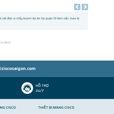
i đơn vị mấy boom dự án tại quận 10 làm việc mau lẹ
Mới mua 01 đơn hàng
kết, Sẽ ủng hộ khi 
A
inh
V
@ciscosaigon.com
HỖ TRỢ
24/7
NG CISCO
THIẾT BỊ MẠNG CISCO