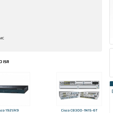
CMC
 ISR
sco 1921/K9
Cisco C8300-1N1S-6T