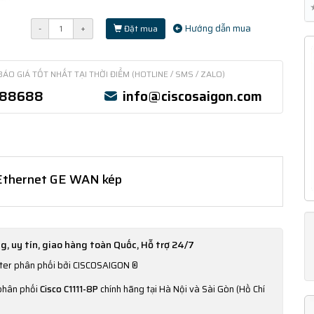
Hướng dẫn mua
-
+
Đặt mua
BÁO GIÁ TỐT NHẤT TẠI THỜI ĐIỂM (HOTLINE / SMS / ZALO)
388688
info@ciscosaigon.com
n Ethernet GE WAN kép
g, uy tín, giao hàng toàn Quốc, Hỗ trợ 24/7
uter phân phối bởi CISCOSAIGON ®
 phân phối
Cisco C1111-8P
chính hãng tại Hà Nội và Sài Gòn (Hồ Chí