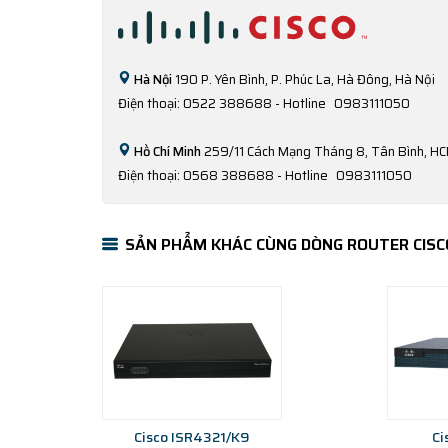
Hà Nội
190 P. Yên Bình, P. Phúc La, Hà Đông, Hà Nội
Điện thoại: 0522 388688 - Hotline
0983111050
Hồ Chí Minh
259/11 Cách Mạng Tháng 8, Tân Bình, H
Điện thoại: 0568 388688 - Hotline
0983111050
SẢN PHẨM KHÁC CÙNG DÒNG ROUTER CISCO
Cisco ISR4321/K9
Ci