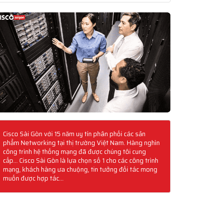
Cisco Sài Gòn với 15 năm uy tín phân phối các sản
phẩm Networking tại thị trường Việt Nam. Hàng nghìn
công trình hệ thống mạng đã được chúng tôi cung
cấp... Cisco Sài Gòn là lựa chọn số 1 cho các công trình
mạng, khách hàng ưa chuộng, tin tưởng đối tác mong
muốn được hợp tác...