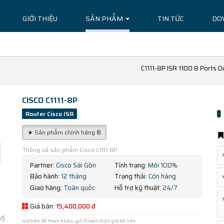
GIỚI THIỆU
SẢN PHẨM
TIN TỨC
DO
C1111-8P ISR 1100 8 Ports 
CISCO C1111-8P
Router Cisco ISR
★ Sản phẩm chính hãng ®
Thông số sản phẩm Cisco C1111-8P
Partner:
Cisco Sài Gòn
Tình trạng:
Mới 100%
Bảo hành:
12 tháng
Trạng thái:
Còn hàng
Giao hàng:
Toàn quốc
Hỗ trợ kỹ thuật:
24/7
Giá bán:
15,400,000 đ
Giá trên để tham khảo, gửi Email nhận giá tốt hơn