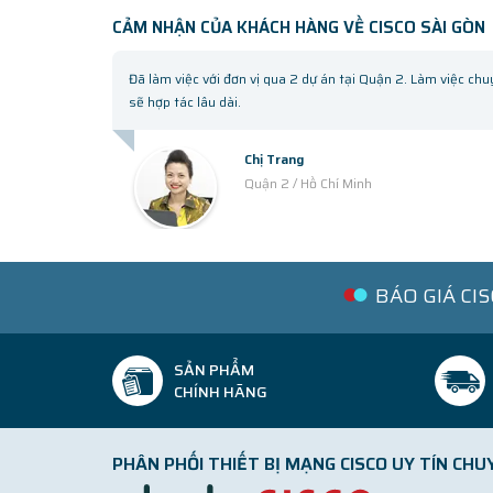
CẢM NHẬN CỦA KHÁCH HÀNG VỀ CISCO SÀI GÒN
Đã làm việc với đơn vị qua 2 dự án tại Quận 2. Làm việc chuyên ng
sẽ hợp tác lâu dài.
Chị Trang
Quận 2 / Hồ Chí Minh
BÁO GIÁ CI
SẢN PHẨM
CHÍNH HÃNG
PHÂN PHỐI THIẾT BỊ MẠNG CISCO UY TÍN CHU