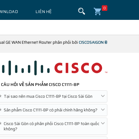
0
WNLOAD
LIÊN HỆ
Dual GE WAN Ethernet Router phân phối bởi
CISCOSAIGON ®
CÂU HỎI VỀ SẢN PHẨM
CISCO C1111-8P
★
Tại sao nên mua Cisco C1111-8P tại Cisco Sài Gòn
★
Sản phẩm Cisco C1111-8P có phải chính hãng không?
★
Cisco Sài Gòn có phân phối Cisco C1111-8P toàn quốc
không?