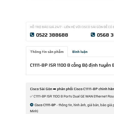
HỖ TRỢ BÁO GIÁ 24/7 - LIÊN HỆ VỚI CISCO SÀI GÒN ĐỂ CÓ 
0522 388688
0568 
Thông tin sản phẩm
Bình luận
C1111-8P ISR 1100 8 cổng Bộ định tuyế
Cisco Sài Gòn ➡️ phân phối Cisco C1111-8P chính hãn
✅
C1111-8P ISR 1100 8 Ports Dual GE WAN Ethernet Ro
Cisco C1111-8P
- thông tin, hình ảnh, giá bán, báo giá
Minh)