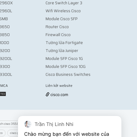
o 2960X
Core Switch Layer 3
o 2960L
Wifi Wireless Cisco
 SMB
Module Cisco SFP
 3650
Router Cisco
 3850
Firewall Cisco
 1000
Tường lửa Fortigate
o 9200
Tường lửa Juniper
o 9200L
Module SFP Cisco 1G
o 9300
Module SFP Cisco 10G
o 9300L
Cisco Business Switches
 DMCA
Liên kết website
Vợt Pickleball
cisco.com
Trần Thị Linh Nhi
tch cisco 3650
switch cisco 3850
switch cisco 2960s
co
cisco glc-lh-smd
module quang cisco glc-sx-mmd
Chào mừng bạn đến với website của 