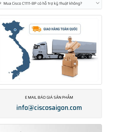
★
Mua Cisco C1111-8P có hỗ trợ kỹ thuật không?
E MAIL BÁO GIÁ SẢN PHẨM
info@ciscosaigon.com