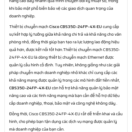
nâng cao đẩy nhanh quá trình chuyển đổi kỹ thuật số, trong
khi bảo mật phổ biến bảo vệ các giao dịch quan trọng của
doanh nghiệp.
Thiết bị chuyển mạch
Cisco CBS350-24FP-4X-EU
cung cấp
sự kết hợp lý tưởng giữa khả năng chi trả và khả năng cho văn
phòng nhỏ, đồng thời giúp bạn tạo ra lực lượng lao động hiệu
quả hơn, được kết nối tốt hơn.Thiết bị chuyển mạch CBS350-
24FP-4X-EU là dòng thiết bị chuyển mạch Ethernet được
quản lý cấu hình cố định. Tuy nhiên, không giống như các giải
pháp chuyển mạch doanh nghiệp nhỏ khác chỉ cung cấp các
khả năng mạng được quản lý trong các mô hình đắt tiền nhất,
CBS350-24FP-4X-EU
còn hỗ trợ khả năng quản lý bảo mật
nâng cao và các tính năng mạng mà bạn cần để hỗ trợ dữ liệu
cấp doanh nghiệp, thoại, bảo mật và công nghệ không dây .
Đồng thời, Cisco CBS350-24FP-4X-EU rất dễ triển khai và cấu
hình, cho phép bạn tận dụng các dịch vụ mạng được quản lý
mà doanh nghiệp của bạn cần.