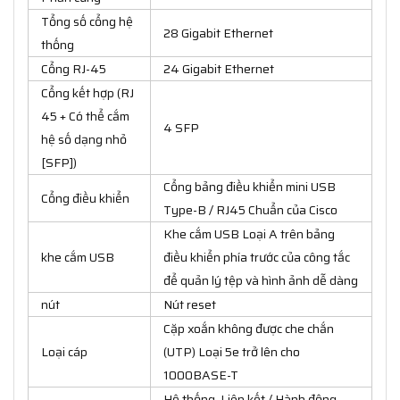
Tổng số cổng hệ
28 Gigabit Ethernet
thống
Cổng RJ-45
24 Gigabit Ethernet
Cổng kết hợp (RJ
45 + Có thể cắm
4 SFP
hệ số dạng nhỏ
[SFP])
Cổng bảng điều khiển mini USB
Cổng điều khiển
Type-B / RJ45 Chuẩn của Cisco
Khe cắm USB Loại A trên bảng
khe cắm USB
điều khiển phía trước của công tắc
để quản lý tệp và hình ảnh dễ dàng
nút
Nút reset
Cặp xoắn không được che chắn
Loại cáp
(UTP) Loại 5e trở lên cho
1000BASE-T
Hệ thống, Liên kết / Hành động,