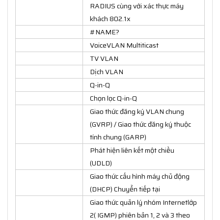
RADIUS cùng với xác thực máy
khách 802.1x
#NAME?
VoiceVLAN Multiticast
TV VLAN
Dịch VLAN
Q-in-Q
Chọn lọc Q-in-Q
Giao thức đăng ký VLAN chung
(GVRP) / Giao thức đăng ký thuộc
tính chung (GARP)
Phát hiện liên kết một chiều
(UDLD)
Giao thức cấu hình máy chủ động
(DHCP) Chuyển tiếp tại
Giao thức quản lý nhóm Internetlớp
2( IGMP) phiên bản 1, 2 và 3 theo