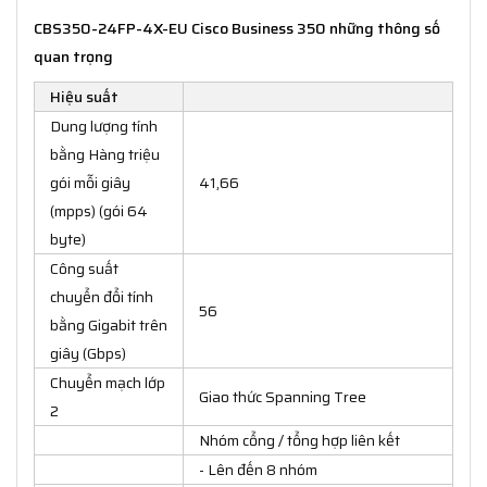
CBS350-24FP-4X-EU Cisco Business 350 những thông số
quan trọng
Hiệu suất
Dung lượng tính
bằng Hàng triệu
gói mỗi giây
41,66
(mpps) (gói 64
byte)
Công suất
chuyển đổi tính
56
bằng Gigabit trên
giây (Gbps)
Chuyển mạch lớp
Giao thức Spanning Tree
2
Nhóm cổng / tổng hợp liên kết
- Lên đến 8 nhóm