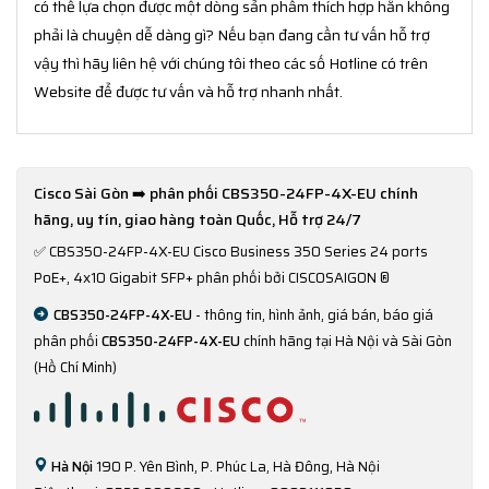
có thể lựa chọn được một dòng sản phẩm thích hợp hẳn không
phải là chuyện dễ dàng gì? Nếu bạn đang cần tư vấn hỗ trợ
vậy thì hãy liên hệ với chúng tôi theo các số Hotline có trên
Website để được tư vấn và hỗ trợ nhanh nhất.
Cisco Sài Gòn ➡️ phân phối CBS350-24FP-4X-EU chính
hãng, uy tín, giao hàng toàn Quốc, Hỗ trợ 24/7
✅
CBS350-24FP-4X-EU Cisco Business 350 Series 24 ports
PoE+, 4x10 Gigabit SFP+ phân phối bởi CISCOSAIGON ®
CBS350-24FP-4X-EU
- thông tin, hình ảnh, giá bán, báo giá
phân phối
CBS350-24FP-4X-EU
chính hãng tại Hà Nội và Sài Gòn
(Hồ Chí Minh)
Hà Nội
190 P. Yên Bình, P. Phúc La, Hà Đông, Hà Nội