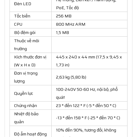
Đèn LED
PoE, Tốc độ
Tốc biến
256 MB
CPU
800 MHz ARM
Bộ đệm gói
1,5 MB
Thuộc về môi
trường
Kích thước đơn vị
445 x 240 x 44 mm (17,5 x 9,45 x
(W x H x D)
1,73 in)
Đơn vị trọng
2,63 kg (5,80 lb)
lượng
100-240V 50-60 Hz, nội bộ, phổ
Quyền lực
quát
Chứng nhận
23 ° đến 122 ° F (-5 ° đến 50 ° C)
Nhiệt độ bảo
-13 ° đến 158 ° F (-25 ° đến 70 ° C)
quản
10% đến 90%, tương đối, không
Độ ẩm hoạt động