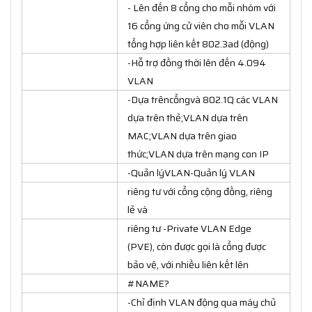
- Lên đến 8 cổng cho mỗi nhóm với
16 cổng ứng cử viên cho mỗi VLAN
tổng hợp liên kết 802.3ad (động)
-Hỗ trợ đồng thời lên đến 4.094
VLAN
-Dựa trêncổngvà 802.1Q các VLAN
dựa trên thẻ;VLAN dựa trên
MAC;VLAN dựa trên giao
thức;VLAN dựa trên mạng con IP
-Quản lýVLAN-Quản lý VLAN
riêng tư với cổng cộng đồng, riêng
lẻ và
riêng tư -Private VLAN Edge
(PVE), còn được gọi là cổng được
bảo vệ, với nhiều liên kết lên
#NAME?
-Chỉ định VLAN động qua máy chủ