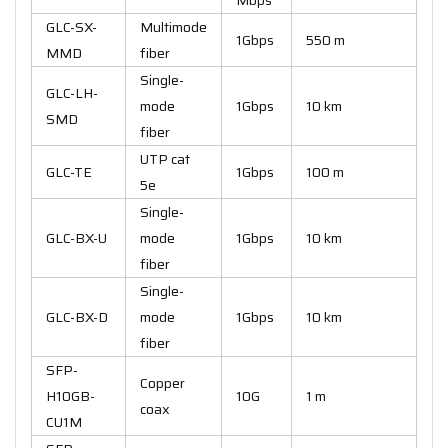
GLC-SX-
Multimode
1Gbps
550 m
MMD
fiber
Single-
GLC-LH-
mode
1Gbps
10 km
SMD
fiber
UTP cat
GLC-TE
1Gbps
100 m
5e
Single-
GLC-BX-U
mode
1Gbps
10 km
fiber
Single-
GLC-BX-D
mode
1Gbps
10 km
fiber
SFP-
Copper
H10GB-
10G
1 m
coax
CU1M