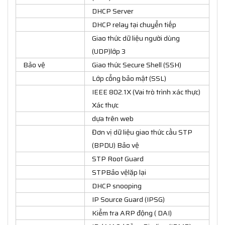
DHCP Server
DHCP relay tại chuyển tiếp
Giao thức dữ liệu người dùng
(UDP)lớp 3
Bảo vệ
Giao thức Secure Shell (SSH)
Lớp cổng bảo mật (SSL)
IEEE 802.1X (Vai trò trình xác thực)
Xác thực
dựa trên web
Đơn vị dữ liệu giao thức cầu STP
(BPDU) Bảo vệ
STP Root Guard
STPBảo vệlặp lại
DHCP snooping
IP Source Guard (IPSG)
Kiểm tra ARP động ( DAI)