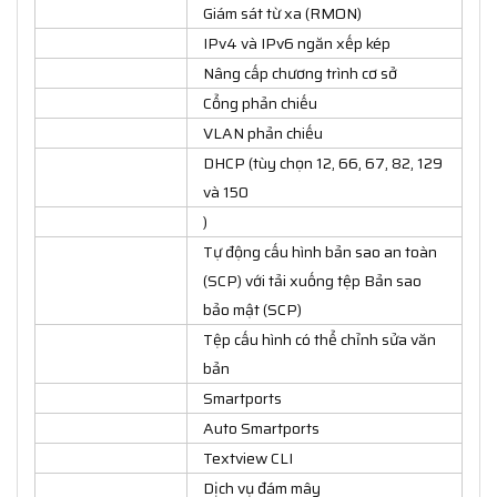
Giám sát từ xa (RMON)
IPv4 và IPv6 ngăn xếp kép
Nâng cấp chương trình cơ sở
Cổng phản chiếu
VLAN phản chiếu
DHCP (tùy chọn 12, 66, 67, 82, 129
và 150
)
Tự động cấu hình bản sao an toàn
(SCP) với tải xuống tệp Bản sao
bảo mật (SCP)
Tệp cấu hình có thể chỉnh sửa văn
bản
Smartports
Auto Smartports
Textview CLI
Dịch vụ đám mây