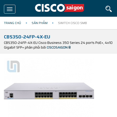
Toggle
navigation
TRANG CHỦ
SẢN PHẨM
SWITCH CISCO SMB
CBS350-24FP-4X-EU
CBS350-24FP-4X-EU Cisco Business 350 Series 24 ports PoE+, 4x10
Gigabit SFP+ phân phối bởi
CISCOSAIGON ®