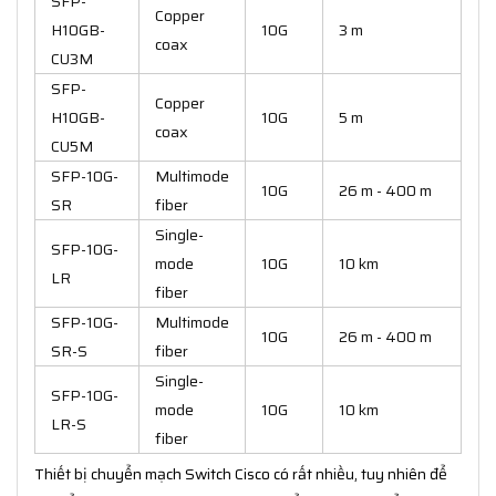
SFP-
Copper
H10GB-
10G
3 m
coax
CU3M
SFP-
Copper
H10GB-
10G
5 m
coax
CU5M
SFP-10G-
Multimode
10G
26 m - 400 m
SR
fiber
Single-
SFP-10G-
mode
10G
10 km
LR
fiber
SFP-10G-
Multimode
10G
26 m - 400 m
SR-S
fiber
Single-
SFP-10G-
mode
10G
10 km
LR-S
fiber
Thiết bị chuyển mạch Switch Cisco có rất nhiều, tuy nhiên để