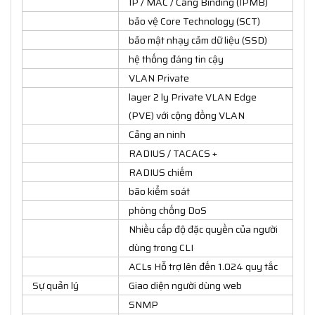
IP / MAC / Cảng Binding (IPMB)
bảo vệ Core Technology (SCT)
bảo mật nhạy cảm dữ liệu (SSD)
hệ thống đáng tin cậy
VLAN Private
layer 2 ly Private VLAN Edge
(PVE) với cộng đồng VLAN
Cảng an ninh
RADIUS / TACACS +
RADIUS chiếm
bão kiểm soát
phòng chống DoS
Nhiều cấp độ đặc quyền của người
dùng trong CLI
ACLs Hỗ trợ lên đến 1.024 quy tắc
Sự quản lý
Giao diện người dùng web
SNMP