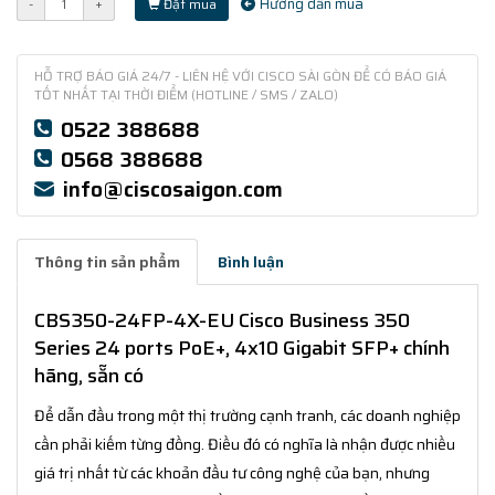
Hướng dẫn mua
-
+
Đặt mua
HỖ TRỢ BÁO GIÁ 24/7 - LIÊN HỆ VỚI CISCO SÀI GÒN ĐỂ CÓ BÁO GIÁ
TỐT NHẤT TẠI THỜI ĐIỂM (HOTLINE / SMS / ZALO)
0522 388688
0568 388688
info@ciscosaigon.com
Thông tin sản phẩm
Bình luận
CBS350-24FP-4X-EU Cisco Business 350
Series 24 ports PoE+, 4x10 Gigabit SFP+ chính
hãng, sẵn có
Để dẫn đầu trong một thị trường cạnh tranh, các doanh nghiệp
cần phải kiếm từng đồng. Điều đó có nghĩa là nhận được nhiều
giá trị nhất từ các khoản đầu tư công nghệ của bạn, nhưng