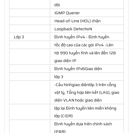
dõi
IGMP Querier
Head-of-Line (HOL) chặn
Loopback DetectioN
Lớp 3
Định tuyến IPv4 - Định tuyến
tốc độ cao của các gói IPv4 -Lên
tới 990 tuyến tĩnh và lên đến 128
giao diện IP
Định tuyến IPv6Giao diện
lớp 3
-Cấu hìnhgiao diệnlớp 3 trên cổng
vật lý, Tổng hợp liên kết (LAG), giao
diện VLAN hoặc giao diện
lặp lại Định tuyến liên miền không
lớp (CIDR)
Định tuyến dựa trên chính sách
(PBR)