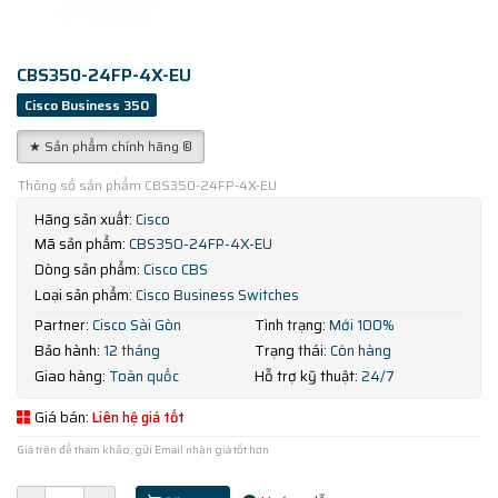
CBS350-24FP-4X-EU
Cisco Business 350
★ Sản phẩm chính hãng ®
Thông số sản phẩm CBS350-24FP-4X-EU
Hãng sản xuất:
Cisco
Mã sản phẩm:
CBS350-24FP-4X-EU
Dòng sản phẩm:
Cisco CBS
Loại sản phẩm:
Cisco Business Switches
Partner:
Cisco Sài Gòn
Tình trạng:
Mới 100%
Bảo hành:
12 tháng
Trạng thái:
Còn hàng
Giao hàng:
Toàn quốc
Hỗ trợ kỹ thuật:
24/7
Giá bán:
Liên hệ giá tốt
Giá trên để tham khảo, gửi Email nhận giá tốt hơn