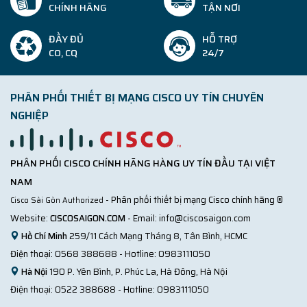
CHÍNH HÃNG
TẬN NƠI
ĐẦY ĐỦ
HỖ TRỢ
CO, CQ
24/7
PHÂN PHỐI THIẾT BỊ MẠNG CISCO UY TÍN CHUYÊN
NGHIỆP
PHÂN PHỐI CISCO CHÍNH HÃNG HÀNG UY TÍN ĐẦU TẠI VIỆT
NAM
- Phân phối thiết bị mạng Cisco chính hãng ®
Cisco Sài Gòn Authorized
Website:
CISCOSAIGON.COM
- Email:
info@ciscosaigon.com
Hồ Chí Minh
259/11 Cách Mạng Tháng 8, Tân Bình, HCMC
Điện thoại:
0568 388688
- Hotline:
0983111050
Hà Nội
190 P. Yên Bình, P. Phúc La, Hà Đông, Hà Nội
Điện thoại:
0522 388688
- Hotline:
0983111050