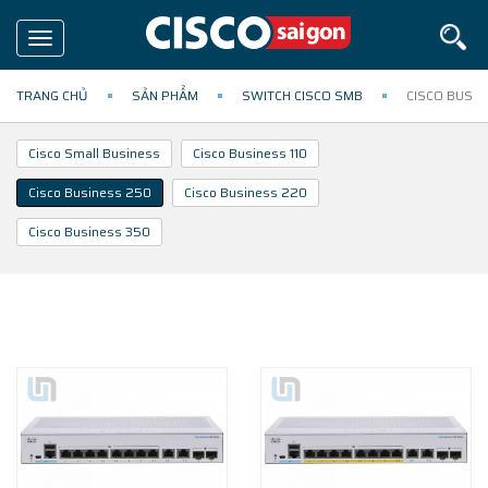
Toggle
navigation
TRANG CHỦ
SẢN PHẨM
SWITCH CISCO SMB
CISCO BUSIN
Cisco Small Business
Cisco Business 110
Cisco Business 250
Cisco Business 220
Cisco Business 350