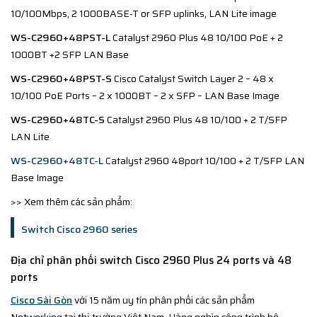
10/100Mbps, 2 1000BASE-T or SFP uplinks, LAN Lite image
WS-C2960+48PST-L
Catalyst 2960 Plus 48 10/100 PoE + 2
1000BT +2 SFP LAN Base
WS-C2960+48PST-S
Cisco Catalyst Switch Layer 2 – 48 x
10/100 PoE Ports – 2 x 1000BT – 2 x SFP – LAN Base Image
WS-C2960+48TC-S
Catalyst 2960 Plus 48 10/100 + 2 T/SFP
LAN Lite
WS-C2960+48TC-L
Catalyst 2960 48port 10/100 + 2 T/SFP LAN
Base Image
>> Xem thêm các sản phẩm:
Switch Cisco 2960 series
Địa chỉ phân phối switch Cisco 2960 Plus 24 ports và 48
ports
Cisco Sài Gòn
với 15 năm uy tín phân phối các sản phẩm
Networking tại thị trường Việt Nam. Hàng nghìn công trình hệ