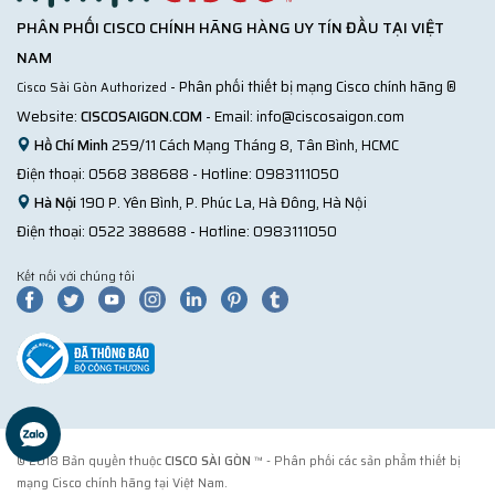
PHÂN PHỐI CISCO CHÍNH HÃNG HÀNG UY TÍN ĐẦU TẠI VIỆT
NAM
- Phân phối thiết bị mạng Cisco chính hãng ®
Cisco Sài Gòn Authorized
Website:
CISCOSAIGON.COM
- Email:
info@ciscosaigon.com
Hồ Chí Minh
259/11 Cách Mạng Tháng 8, Tân Bình, HCMC
Điện thoại:
0568 388688
- Hotline:
0983111050
Hà Nội
190 P. Yên Bình, P. Phúc La, Hà Đông, Hà Nội
Điện thoại:
0522 388688
- Hotline:
0983111050
Kết nối với chúng tôi
© 2018 Bản quyền thuộc
CISCO SÀI GÒN
™ - Phân phối các sản phẩm thiết bị
mạng Cisco chính hãng tại Việt Nam.