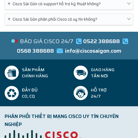
★
Cisco Sài Gòn có support hỗ trợ kỹ thuật không?
★
Cisco Sài Gòn phân phối Cisco có uy tín không?
BÁO GIÁ CISCO 24/7
0522 388688
0568 388688
info@ciscosaigon.com
SẢN PHẨM
GIAO HÀNG
CHÍNH HÃNG
TẬN NƠI
ĐẦY ĐỦ
HỖ TRỢ
CO, CQ
24/7
PHÂN PHỐI THIẾT BỊ MẠNG CISCO UY TÍN CHUYÊN
NGHIỆP