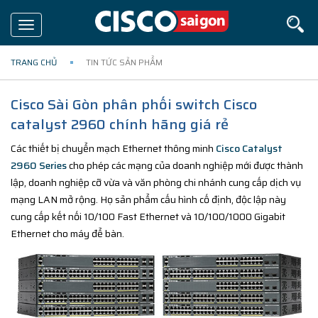
Toggle
navigation
TRANG CHỦ
TIN TỨC SẢN PHẨM
Cisco Sài Gòn phân phối switch Cisco
catalyst 2960 chính hãng giá rẻ
Các thiết bị chuyển mạch Ethernet thông minh
Cisco Catalyst
2960 Series
cho phép các mạng của doanh nghiệp mới được thành
lập, doanh nghiệp cỡ vừa và văn phòng chi nhánh cung cấp dịch vụ
mạng LAN mở rộng. Họ sản phẩm cấu hình cố định, độc lập này
cung cấp kết nối 10/100 Fast Ethernet và 10/100/1000 Gigabit
Ethernet cho máy để bàn.