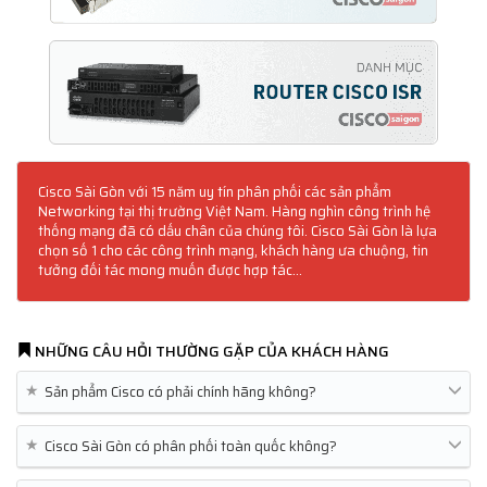
Cisco Sài Gòn với 15 năm uy tín phân phối các sản phẩm
Networking tại thị trường Việt Nam. Hàng nghìn công trình hệ
thống mạng đã có dấu chân của chúng tôi. Cisco Sài Gòn là lựa
chọn số 1 cho các công trình mạng, khách hàng ưa chuộng, tin
tưởng đối tác mong muốn được hợp tác...
NHỮNG CÂU HỎI THƯỜNG GẶP CỦA KHÁCH HÀNG
★
Sản phẩm Cisco có phải chính hãng không?
★
Cisco Sài Gòn có phân phối toàn quốc không?