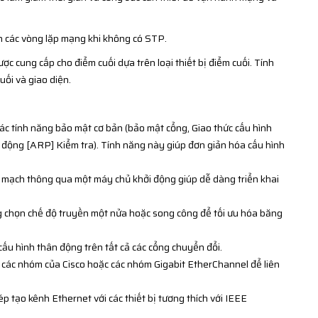
n các vòng lặp mạng khi không có STP.
c cung cấp cho điểm cuối dựa trên loại thiết bị điểm cuối. Tính
uối và giao diện.
ác tính năng bảo mật cơ bản (bảo mật cổng, Giao thức cấu hình
 động [ARP] Kiểm tra). Tính năng này giúp đơn giản hóa cấu hình
 mạch thông qua một máy chủ khởi động giúp dễ dàng triển khai
g chọn chế độ truyền một nửa hoặc song công để tối ưu hóa băng
cấu hình thân động trên tất cả các cổng chuyển đổi.
 các nhóm của Cisco hoặc các nhóm Gigabit EtherChannel để liên
 tạo kênh Ethernet với các thiết bị tương thích với IEEE