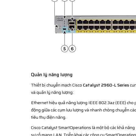
Quản lý năng lượng
Thiết bị chuyển mạch Cisco
Catalyst 2960-L Series
cun
và quản lý năng lượng:
Ethernet hiệu quả năng lượng IEEE 802.3az (EEE) cho 
động giữa các cụm lưu lượng và nhanh chóng chuyển các
tiêu thụ điện năng.
Cisco Catalyst SmartOperations là một bộ các khả năng đ
sự cố mạng LAN. Triển khai các công cụ SmartOperations