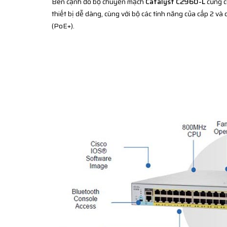
Bên cạnh đó bộ chuyển mạch
Catalyst C2960-L
cũng c
thiết bị dễ dàng, cùng với bộ các tính năng của cấp 2 v
(PoE+).