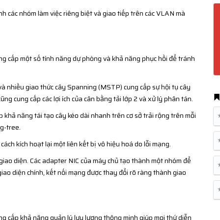
 các nhóm làm việc riêng biệt và giao tiếp trên các VLAN mà
ng cấp một số tính năng dự phòng và khả năng phục hồi để tránh
à nhiều giao thức cây Spanning (MSTP) cung cấp sự hội tụ cây
ũng cung cấp các lợi ích của cân bằng tải lớp 2 và xử lý phân tán.
hả năng tái tạo cây kéo dài nhanh trên cơ sở trải rộng trên mỗi
g-tree.
ách kích hoạt lại một liên kết bị vô hiệu hoá do lỗi mạng.
ều giao diện. Các adapter NIC của máy chủ tạo thành một nhóm để
giao diện chính, kết nối mạng được thay đổi rõ ràng thành giao
ng cấp khả năng quản lý lưu lượng thông minh giúp mọi thứ diễn