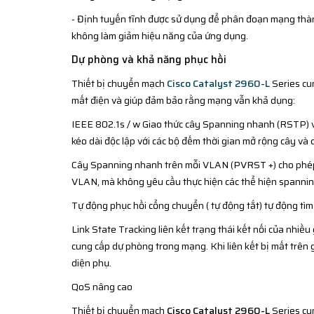
- Định tuyến tĩnh được sử dụng để phân đoạn mạng thành
không làm giảm hiệu năng của ứng dụng.
Dự phòng và khả năng phục hồi
Thiết bị chuyển mạch
Cisco Catalyst 2960-L
Series cu
mất điện và giúp đảm bảo rằng mạng vẫn khả dụng:
IEEE 802.1s / w Giao thức cây Spanning nhanh (RSTP) v
kéo dài độc lập với các bộ đếm thời gian mở rộng cây và c
Cây Spanning nhanh trên mỗi VLAN (PVRST +) cho phép k
VLAN, mà không yêu cầu thực hiện các thể hiện spannin
Tự động phục hồi cổng chuyển ( tự động tắt) tự động tìm c
Link State Tracking liên kết trạng thái kết nối của nhi
cung cấp dự phòng trong mạng. Khi liên kết bị mất trên 
diện phụ.
QoS nâng cao
Thiết bị chuyển mạch
Cisco Catalyst 2960-L
Series cu