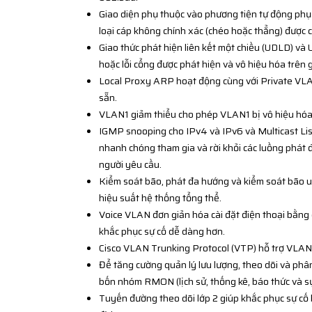
Giao diện phụ thuộc vào phương tiện tự động phụ
loại cáp không chính xác (chéo hoặc thẳng) được c
Giao thức phát hiện liên kết một chiều (UDLD) và 
hoặc lỗi cổng được phát hiện và vô hiệu hóa trên 
Local Proxy ARP hoạt động cùng với Private VLA
sẵn.
VLAN1 giảm thiểu cho phép VLAN1 bị vô hiệu hóa 
IGMP snooping cho IPv4 và IPv6 và Multicast Li
nhanh chóng tham gia và rời khỏi các luồng phát 
người yêu cầu.
Kiểm soát bão, phát đa hướng và kiểm soát bão un
hiệu suất hệ thống tổng thể.
Voice VLAN đơn giản hóa cài đặt điện thoại bằng c
khắc phục sự cố dễ dàng hơn.
Cisco VLAN Trunking Protocol (VTP) hỗ trợ VLAN đ
Để tăng cường quản lý lưu lượng, theo dõi và phâ
bốn nhóm RMON (lịch sử, thống kê, báo thức và sự
Tuyến đường theo dõi lớp 2 giúp khắc phục sự cố 