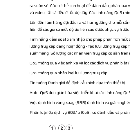
ra suôn sẻ. Các cơ chế linh hoạt để đánh dấu, phân loại và
và video, tất cả đều ở tốc độ dây. Các tính năng QoS ch
Lên đến tám hàng đợi đầu ra và hai ngưỡng cho mỗi cổng
tiên để các gói có mức độ ưu tiên cao được phục vụ trước 
Tính năng kiểm soát xâm nhập cho phép phân tích mức dị
lượng truy cập đang hoạt động - tạo lưu lượng truy cập t
suất mạng. Số lượng các nhân viên truy cập có sẵn trên 
QoS thông qua việc ánh xạ và lọc các dịch vụ phân biệt
QoS thông qua phân loại lưu lượng truy cập
Tin tưởng Ranh giới để định cấu hình dựa trên thiết bị.
Auto-QoS đơn giản hóa việc triển khai các tính năng Qo
Việc định hình vòng xoay (SRR) định hình và giảm nghẽ
Phân loại lớp dịch vụ 802.1p (CoS), có đánh dấu và phân l