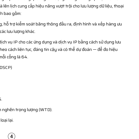
 lên lịch cung cấp hiệu năng vượt trội cho lưu lượng dữ liệu, thoại
ính bao gồm:
, hỗ trợ kiểm soát băng thông đầu ra, định hình và xếp hàng ưu
các lưu lượng khác.
ch vụ IP cho các ứng dụng và dịch vụ IP bằng cách sử dụng lưu
heo cách liên tục, đáng tin cậy và có thể dự đoán — để đo hiệu
mỗi cổng là 64.
 (DSCP)
S.
n nghẽn trọng lượng (WTD).
oại lại.