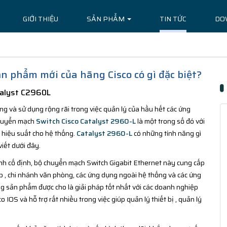
GIỚI THIỆU
SẢN PHẨM
TIN TỨC
DO
n phẩm mới của hãng Cisco có gì đặc biệt?
atalyst C2960L
g và sử dụng rộng rãi trong việc quản lý của hầu hết các ứng
chuyển mạch
Switch Cisco Catalyst 2960-L
là một trong số đó với
a hiệu suất cho hệ thống.
Catalyst 2960-L
có những tính năng gì
viết dưới đây.
nh cố định, bộ chuyển mạch Switch Gigabit Ethernet này cung cấp
 , chi nhánh văn phòng, các ứng dụng ngoài hệ thống và các ứng
òng sản phẩm được cho là giải pháp tốt nhất với các doanh nghiệp
OS và hỗ trợ rất nhiều trong việc giúp quản lý thiết bị , quản lý