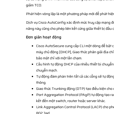
giảm TCO.
Phát hiện vòng lặp là một phương pháp mới để phát hiệ
Dịch vụ Cisco AutoConfig xác định mức truy cập mạng đượ
năng này cũng cho phép liên kết cứng giữa thiết bị đầu c
Đơn giản hoạt động
Cisco AutoSecure cung cấp CLI một dòng để bật c
máy chủ động [DHCP], Giao thức phân giải địa chỉ
bảo mật chỉ với một lần chạm.
Cấu hình tự động DHCP của nhiều thiết bị chuyển
chuyển mạch.
Tự động đàm phán trên tất cả các cổng sẽ tự độn
thông.
Giao thức Trunking động (DTP) tạo điều kiện cho 
Port Aggregation Protocol (PAgP) tự động tạo ra
kết đến một switch, router hoặc server khác.
Link Aggregation Control Protocol (LACP) cho phép
802.3ad.