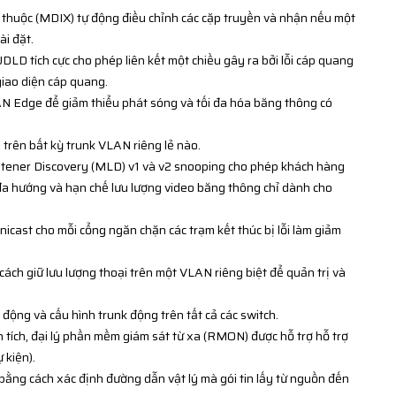
 thuộc (MDIX) tự động điều chỉnh các cặp truyền và nhận nếu một
ài đặt.
UDLD tích cực cho phép liên kết một chiều gây ra bởi lỗi cáp quang
giao diện cáp quang.
N Edge để giảm thiểu phát sóng và tối đa hóa băng thông có
trên bất kỳ trunk VLAN riêng lẻ nào.
stener Discovery (MLD) v1 và v2 snooping cho phép khách hàng
đa hướng và hạn chế lưu lượng video băng thông chỉ dành cho
icast cho mỗi cổng ngăn chặn các trạm kết thúc bị lỗi làm giảm
ách giữ lưu lượng thoại trên một VLAN riêng biệt để quản trị và
ộng và cấu hình trunk động trên tất cả các switch.
n tích, đại lý phần mềm giám sát từ xa (RMON) được hỗ trợ hỗ trợ
 kiện).
bằng cách xác định đường dẫn vật lý mà gói tin lấy từ nguồn đến