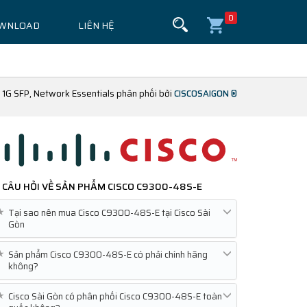
0
WNLOAD
LIÊN HỆ
 1G SFP, Network Essentials phân phối bởi
CISCOSAIGON ®
CÂU HỎI VỀ SẢN PHẨM
CISCO C9300-48S-E
★
Tại sao nên mua Cisco C9300-48S-E tại Cisco Sài
Gòn
★
Sản phẩm Cisco C9300-48S-E có phải chính hãng
không?
★
Cisco Sài Gòn có phân phối Cisco C9300-48S-E toàn