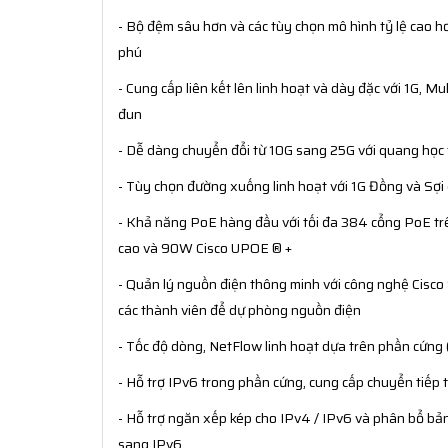
- Bộ đệm sâu hơn và các tùy chọn mô hình tỷ lệ cao 
phú
- Cung cấp liên kết lên linh hoạt và dày đặc với 1G, M
đun
- Dễ dàng chuyển đổi từ 10G sang 25G với quang học 
- Tùy chọn đường xuống linh hoạt với 1G Đồng và Sợi c
- Khả năng PoE hàng đầu với tối đa 384 cổng PoE t
cao và 90W Cisco UPOE ® +
- Quản lý nguồn điện thông minh với công nghệ Cisc
các thành viên để dự phòng nguồn điện
- Tốc độ dòng, NetFlow linh hoạt dựa trên phần cứng
- Hỗ trợ IPv6 trong phần cứng, cung cấp chuyển tiếp
- Hỗ trợ ngăn xếp kép cho IPv4 / IPv6 và phân bổ b
sang IPv6