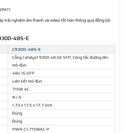
 (PAT)
ấp trải nghiệm âm thanh và video tốt hơn thông qua đồng bộ
oC9300-48S-E
C9300-48S-E
Cổng Catalyst 9300 48 GE SFP, Công tắc đường lên
mô-đun
48x 1G SFP
Liên kết mô-đun
715W AC
N / A
1,73 x 17,5 x 17,7 inch
Đúng
Đúng
PWR-C1-715WAC-P