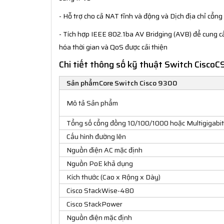
- Hỗ trợ cho cả NAT tĩnh và động và Dịch địa chỉ cổng
- Tích hợp IEEE 802.1ba AV Bridging (AVB) để cung c
hóa thời gian và QoS được cải thiện
Chi tiết thông số kỹ thuật Switch Cisc
Sản phẩmCore Switch Cisco 9300
Mô tả Sản phẩm
Tổng số cổng đồng 10/100/1000 hoặc Multigigabit
Cấu hình đường lên
Nguồn điện AC mặc định
Nguồn PoE khả dụng
Kích thước (Cao x Rộng x Dày)
Cisco StackWise-480
Cisco StackPower
Nguồn điện mặc định