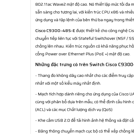
802.11ac Wave2 mật độ cao. Nó thiết lập mức tối đa 
sẵn sàng cho tương lai, với kiến trúc CPU x86 và nhi
ứng dụng và tập lệnh của bên thứ ba ngay trong thiết 
Cisco C9300-48S-E
được thiết kế cho công nghệ Cis
chuyển tiếp liên tục với Stateful Switchover (NSF / SS
chồng lên nhau. Kiến trúc nguồn có khả năng phục hồ
cổng Power over Ethernet Plus (PoE +) mật độ cao.
Những đặc trưng có trên Switch Cisco C930
- Thang đo không dây cao nhất cho các điểm truy cập
nhất với một số kiểu máy nhất định.
- Mạch tích hợp dành riêng cho ứng dụng của Cisco UA
cùng với phân bổ dựa trên mẫu, có thể định cấu hình 
(ACL) và các mục Chất lượng dịch vụ (QoS)
- Khe cắm USB 2.0 để tải hình ảnh hệ thống và đặt cấ
- Băng thông chuyển mạch cục bộ có thể xếp chồng 