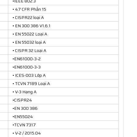
•IEEE 802.3
• 47 CFR Phần 15
• CISPR22 loại A
• EN 300 386 V1.6.1
• EN 55022 Loại A
• EN 55032 loại A
• CISPR 32 Loại A
•EN61000-3-2
•EN61000-3-3
• ICES-003 Lớp A
• TCVN 7189 Loại A
• V-3 Hạng A
•CISPR24
•EN 300 386
•EN55024
•TCVN 7317
• V-2 / 2015.04