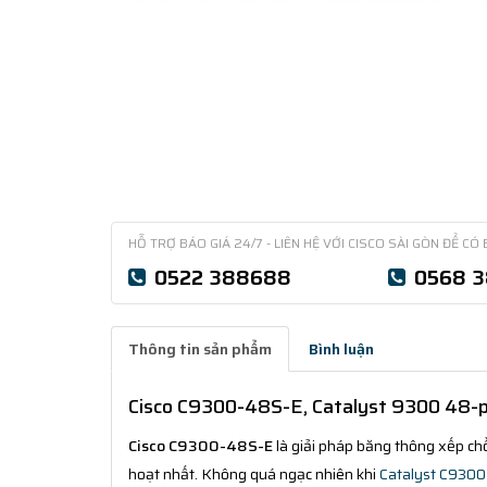
HỖ TRỢ BÁO GIÁ 24/7 - LIÊN HỆ VỚI CISCO SÀI GÒN ĐỂ CÓ 
0522 388688
0568 
Thông tin sản phẩm
Bình luận
Cisco C9300-48S-E, Catalyst 9300 48-po
Cisco C9300-48S-E
là giải pháp băng thông xếp chồ
hoạt nhất. Không quá ngạc nhiên khi
Catalyst C9300