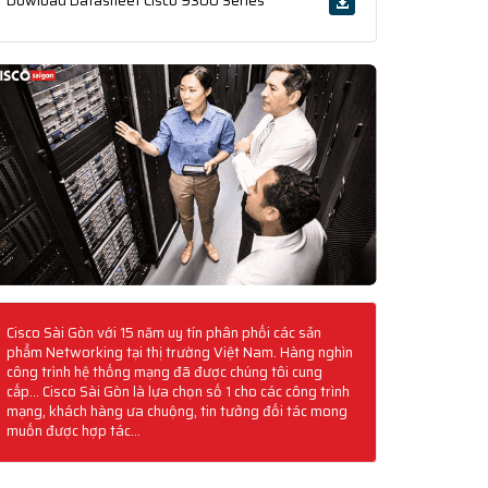
Dowload Datasheet Cisco 9300 Series
Cisco Sài Gòn với 15 năm uy tín phân phối các sản
phẩm Networking tại thị trường Việt Nam. Hàng nghìn
công trình hệ thống mạng đã được chúng tôi cung
cấp... Cisco Sài Gòn là lựa chọn số 1 cho các công trình
mạng, khách hàng ưa chuộng, tin tưởng đối tác mong
muốn được hợp tác...