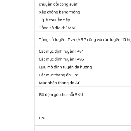
chuyển đổi công suất
Xếp chồng băng thông
Tỷ lệ chuyển tiếp
Tổng số địa chỉ MAC
Tổng số tuyến IPv4 (ARP cộng với các tuyến đã họ
Các mục định tuyến IPv4
Các mục định tuyến IPv6
Quy mô định tuyến đa hướng
Các mục thang đo QoS
Mục nhập thang đo ACL
Bộ đệm gói cho mỗi SKU
FNF