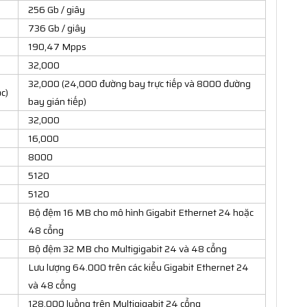
256 Gb / giây
736 Gb / giây
190,47 Mpps
32,000
32,000 (24,000 đường bay trực tiếp và 8000 đường
c)
bay gián tiếp)
32,000
16,000
8000
5120
5120
Bộ đệm 16 MB cho mô hình Gigabit Ethernet 24 hoặc
48 cổng
Bộ đệm 32 MB cho Multigigabit 24 và 48 cổng
Lưu lượng 64.000 trên các kiểu Gigabit Ethernet 24
và 48 cổng
128.000 luồng trên Multigigabit 24 cổng