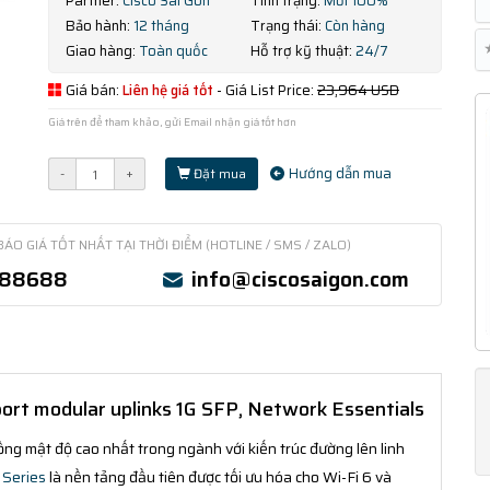
Partner:
Cisco Sài Gòn
Tình trạng:
Mới 100%
Bảo hành:
12 tháng
Trạng thái:
Còn hàng
Giao hàng:
Toàn quốc
Hỗ trợ kỹ thuật:
24/7
Giá bán:
Liên hệ giá tốt
- Giá List Price:
23,964 USD
Giá trên để tham khảo, gửi Email nhận giá tốt hơn
Hướng dẫn mua
-
+
Đặt mua
BÁO GIÁ TỐT NHẤT TẠI THỜI ĐIỂM (HOTLINE / SMS / ZALO)
388688
info@ciscosaigon.com
rt modular uplinks 1G SFP, Network Essentials
ng mật độ cao nhất trong ngành với kiến trúc đường lên linh
 Series
là nền tảng đầu tiên được tối ưu hóa cho Wi-Fi 6 và