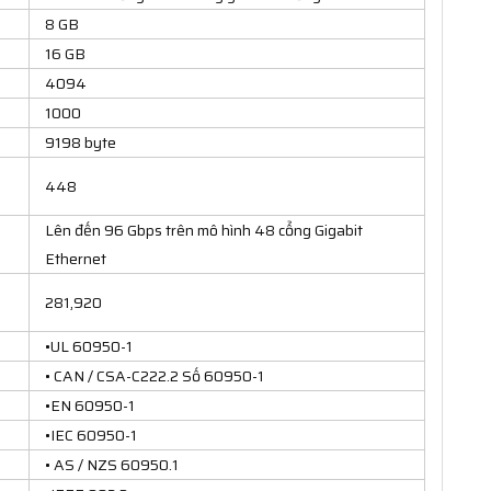
8 GB
16 GB
4094
1000
9198 byte
448
Lên đến 96 Gbps trên mô hình 48 cổng Gigabit
Ethernet
281,920
•UL 60950-1
• CAN / CSA-C222.2 Số 60950-1
•EN 60950-1
•IEC 60950-1
• AS / NZS 60950.1