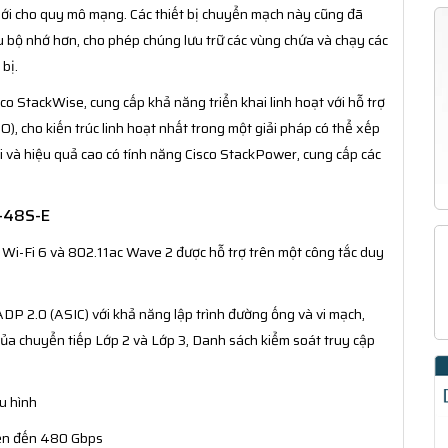
mới cho quy mô mạng. Các thiết bị chuyển mạch này cũng đã
ều bộ nhớ hơn, cho phép chúng lưu trữ các vùng chứa và chạy các
bị.
co StackWise, cung cấp khả năng triển khai linh hoạt với hỗ trợ
O), cho kiến trúc linh hoạt nhất trong một giải pháp có thể xếp
i và hiệu quả cao có tính năng Cisco StackPower, cung cấp các
0-48S-E
 Wi-Fi 6 và 802.11ac Wave 2 được hỗ trợ trên một công tắc duy
DP 2.0 (ASIC) với khả năng lập trình đường ống và vi mạch,
của chuyển tiếp Lớp 2 và Lớp 3, Danh sách kiểm soát truy cập
u hình
lên đến 480 Gbps