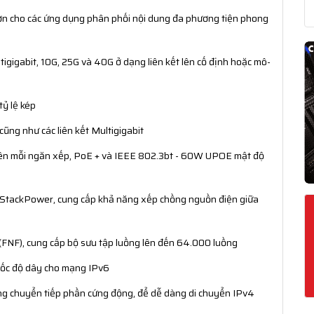
hơn cho các ứng dụng phân phối nội dung đa phương tiện phong
ultigigabit, 10G, 25G và 40G ở dạng liên kết lên cố định hoặc mô-
tỷ lệ kép
ũng như các liên kết Multigigabit
rên mỗi ngăn xếp, PoE + và IEEE 802.3bt - 60W UPOE mật độ
o StackPower, cung cấp khả năng xếp chồng nguồn điện giữa
 (FNF), cung cấp bộ sưu tập luồng lên đến 64.000 luồng
 tốc độ dây cho mạng IPv6
ảng chuyển tiếp phần cứng động, để dễ dàng di chuyển IPv4