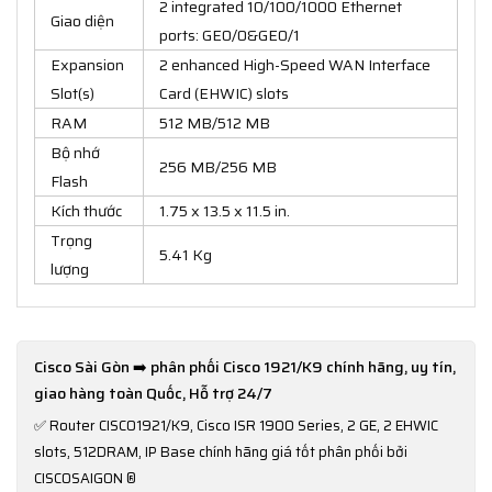
2 integrated 10/100/1000 Ethernet
Giao diện
ports: GE0/0&GE0/1
Expansion
2 enhanced High-Speed WAN Interface
Slot(s)
Card (EHWIC) slots
RAM
512 MB/512 MB
Bộ nhớ
256 MB/256 MB
Flash
Kích thước
1.75 x 13.5 x 11.5 in.
Trọng
5.41 Kg
lượng
Cisco Sài Gòn ➡️ phân phối Cisco 1921/K9 chính hãng, uy tín,
giao hàng toàn Quốc, Hỗ trợ 24/7
✅
Router CISCO1921/K9, Cisco ISR 1900 Series, 2 GE, 2 EHWIC
slots, 512DRAM, IP Base chính hãng giá tốt phân phối bởi
CISCOSAIGON ®