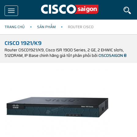
Toggle
navigation
TRANG CHỦ
SẢN PHẨM
ROUTER CISCO
CISCO 1921/K9
Router CISCO1921/K9, Cisco ISR 1900 Series, 2 GE, 2 EHWIC slots,
512DRAM, IP Base chính hãng giá tốt phân phối bởi
CISCOSAIGON ®