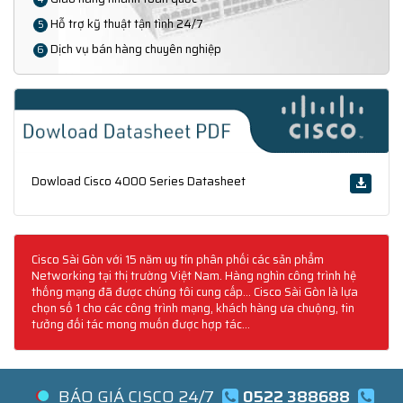
Hỗ trợ kỹ thuật tận tình 24/7
5
Dịch vụ bán hàng chuyên nghiệp
6
Dowload Cisco 4000 Series Datasheet
Cisco Sài Gòn với 15 năm uy tín phân phối các sản phẩm
Networking tại thị trường Việt Nam. Hàng nghìn công trình hệ
thống mạng đã được chúng tôi cung cấp... Cisco Sài Gòn là lựa
chọn số 1 cho các công trình mạng, khách hàng ưa chuộng, tin
tưởng đối tác mong muốn được hợp tác...
BÁO GIÁ CISCO 24/7
0522 388688