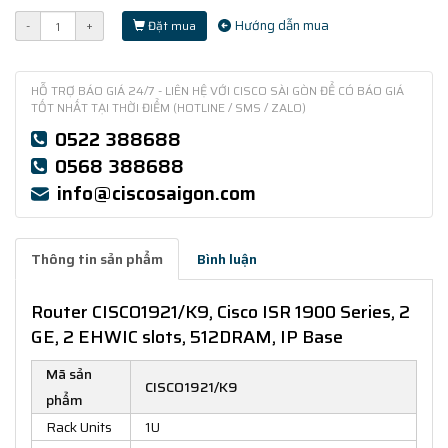
Hướng dẫn mua
-
+
Đặt mua
HỖ TRỢ BÁO GIÁ 24/7 - LIÊN HỆ VỚI CISCO SÀI GÒN ĐỂ CÓ BÁO GIÁ
TỐT NHẤT TẠI THỜI ĐIỂM (HOTLINE / SMS / ZALO)
0522 388688
0568 388688
info@ciscosaigon.com
Thông tin sản phẩm
Bình luận
Router CISCO1921/K9, Cisco ISR 1900 Series, 2
GE, 2 EHWIC slots, 512DRAM, IP Base
Mã sản
CISCO1921/K9
phẩm
Rack Units
1U