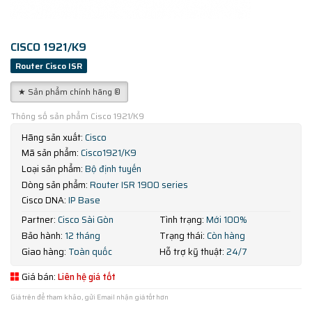
CISCO 1921/K9
Router Cisco ISR
★ Sản phẩm chính hãng ®
Thông số sản phẩm Cisco 1921/K9
Hãng sản xuất:
Cisco
Mã sản phẩm:
Cisco1921/K9
Loại sản phẩm:
Bộ định tuyến
Dòng sản phẩm:
Router ISR 1900 series
Cisco DNA:
IP Base
Partner:
Cisco Sài Gòn
Tình trạng:
Mới 100%
Bảo hành:
12 tháng
Trạng thái:
Còn hàng
Giao hàng:
Toàn quốc
Hỗ trợ kỹ thuật:
24/7
Giá bán:
Liên hệ giá tốt
Giá trên để tham khảo, gửi Email nhận giá tốt hơn