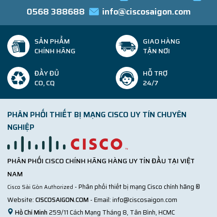
0568 388688
info@ciscosaigon.com
SẢN PHẨM
GIAO HÀNG
CHÍNH HÃNG
TẬN NƠI
ĐẦY ĐỦ
HỖ TRỢ
CO, CQ
24/7
PHÂN PHỐI THIẾT BỊ MẠNG CISCO UY TÍN CHUYÊN
NGHIỆP
PHÂN PHỐI CISCO CHÍNH HÃNG HÀNG UY TÍN ĐẦU TẠI VIỆT
NAM
- Phân phối thiết bị mạng Cisco chính hãng ®
Cisco Sài Gòn Authorized
Website:
CISCOSAIGON.COM
- Email:
info@ciscosaigon.com
Hồ Chí Minh
259/11 Cách Mạng Tháng 8, Tân Bình, HCMC