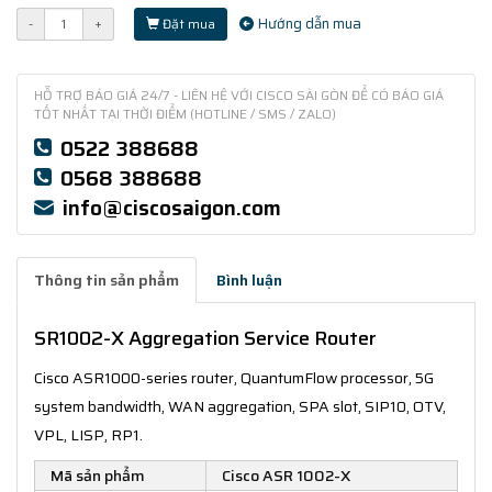
Hướng dẫn mua
-
+
Đặt mua
HỖ TRỢ BÁO GIÁ 24/7 - LIÊN HỆ VỚI CISCO SÀI GÒN ĐỂ CÓ BÁO GIÁ
TỐT NHẤT TẠI THỜI ĐIỂM (HOTLINE / SMS / ZALO)
0522 388688
0568 388688
info@ciscosaigon.com
Thông tin sản phẩm
Bình luận
SR1002-X Aggregation Service Router
Cisco ASR1000-series router, QuantumFlow processor, 5G
system bandwidth, WAN aggregation, SPA slot, SIP10, OTV,
VPL, LISP, RP1.
Mã sản phẩm
Cisco ASR 1002-X