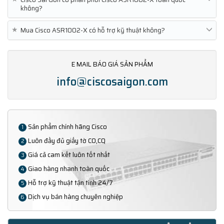
không?
★
Mua Cisco ASR1002-X có hỗ trợ kỹ thuật không?
E MAIL BÁO GIÁ SẢN PHẨM
info@ciscosaigon.com
Sản phẩm chính hãng Cisco
1
Luôn đầy đủ giấy tờ CO,CQ
2
Giá cả cam kết luôn tốt nhất
3
Giao hàng nhanh toàn quốc
4
Hỗ trợ kỹ thuật tận tình 24/7
5
Dịch vụ bán hàng chuyên nghiệp
6