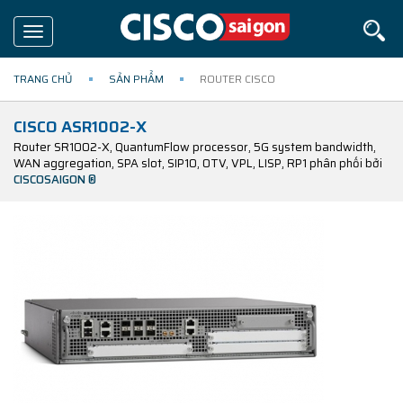
Toggle
navigation
TRANG CHỦ
SẢN PHẨM
ROUTER CISCO
CISCO ASR1002-X
Router SR1002-X, QuantumFlow processor, 5G system bandwidth,
WAN aggregation, SPA slot, SIP10, OTV, VPL, LISP, RP1 phân phối bởi
CISCOSAIGON ®