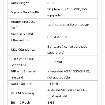
Rack Height
2RU
5G (default) / 10G, 20G,36G
System Bandwidth
(upgrade)
Router Processor
Dual-core 2.13Ghz processor
(RP)
Build-in Gigabit
6 x SFP ports
Ethernet port
Software (license purchase
Màu đỏundancy
separately)
Cisco ASR 1000
1 ESP slot
Series ESP
SIP and Ethernet
Integrated ASR 1000-SIP10,
line card
not upgradable
Rack-Lắp rack
19-inch
4GB-shaMàu đỏ across RP,
DRAM Memory
ESP, and SIP
Bộ nhớ Flash
8 GB