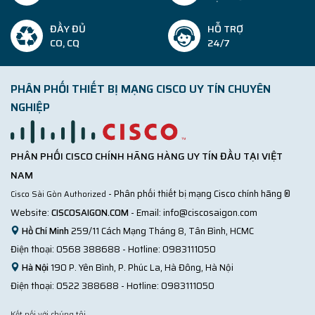
ĐẦY ĐỦ
HỖ TRỢ
CO, CQ
24/7
PHÂN PHỐI THIẾT BỊ MẠNG CISCO UY TÍN CHUYÊN
NGHIỆP
PHÂN PHỐI CISCO CHÍNH HÃNG HÀNG UY TÍN ĐẦU TẠI VIỆT
NAM
- Phân phối thiết bị mạng Cisco chính hãng ®
Cisco Sài Gòn Authorized
Website:
CISCOSAIGON.COM
- Email:
info@ciscosaigon.com
Hồ Chí Minh
259/11 Cách Mạng Tháng 8, Tân Bình, HCMC
Điện thoại:
0568 388688
- Hotline:
0983111050
Hà Nội
190 P. Yên Bình, P. Phúc La, Hà Đông, Hà Nội
Điện thoại:
0522 388688
- Hotline:
0983111050
Kết nối với chúng tôi