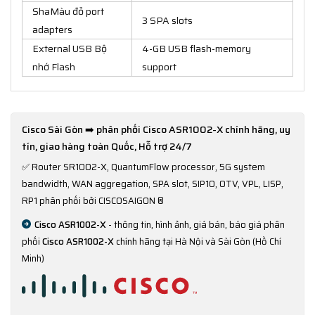
ShaMàu đỏ port
3 SPA slots
adapters
External USB Bộ
4-GB USB flash-memory
nhớ Flash
support
Cisco Sài Gòn ➡️ phân phối Cisco ASR1002-X chính hãng, uy
tín, giao hàng toàn Quốc, Hỗ trợ 24/7
✅
Router SR1002-X, QuantumFlow processor, 5G system
bandwidth, WAN aggregation, SPA slot, SIP10, OTV, VPL, LISP,
RP1 phân phối bởi CISCOSAIGON ®
Cisco ASR1002-X
- thông tin, hình ảnh, giá bán, báo giá phân
phối
Cisco ASR1002-X
chính hãng tại Hà Nội và Sài Gòn (Hồ Chí
Minh)