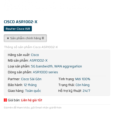
CISCO ASR1002-X
Router Cisco ISR
★ Sản phẩm chính hãng ®
Thông số sản phẩm Cisco ASR1002-X
Hãng sản xuất:
Cisco
Mã sản phẩm:
ASR1002-X
Loại sản phẩm:
5G bandwidth, WAN aggregation
Dòng sản phẩm:
ASR1000 series
Partner:
Cisco Sài Gòn
Tình trạng:
Mới 100%
Bảo hành:
12 tháng
Trạng thái:
Còn hàng
Giao hàng:
Toàn quốc
Hỗ trợ kỹ thuật:
24/7
Giá bán:
Liên hệ giá tốt
Giá trên để tham khảo, gửi Email nhận giá tốt hơn