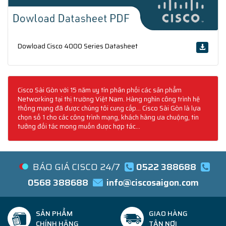
Dowload Cisco 4000 Series Datasheet
Cisco Sài Gòn với 15 năm uy tín phân phối các sản phẩm
Networking tại thị trường Việt Nam. Hàng nghìn công trình hệ
thống mạng đã được chúng tôi cung cấp... Cisco Sài Gòn là lựa
chọn số 1 cho các công trình mạng, khách hàng ưa chuộng, tin
tưởng đối tác mong muốn được hợp tác...
BÁO GIÁ CISCO 24/7
0522 388688
0568 388688
info@ciscosaigon.com
SẢN PHẨM
GIAO HÀNG
CHÍNH HÃNG
TẬN NƠI