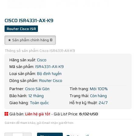
CISCO ISR4331-AX-K9
Router Cisco ISR
★ Sản phẩm chính hãng ®
Thông số sản phẩm Cisco ISR4331-AX-K9
Hãng sản xuất:
Cisco
Mã sản phẩm:
ISR4331-AX-K9
Loại sản phẩm:
Bộ định tuyến
Dòng sản phẩm:
Router Cisco
Partner:
Cisco Sài Gòn
Tình trạng:
Mới 100%
Bảo hành:
12 tháng
Trạng thái:
Còn hàng
Giao hàng:
Toàn quốc
Hỗ trợ kỹ thuật:
24/7
Giá bán:
Liên hệ giá tốt
- Giá List Price:
6,132 USD
Giá trên để tham khảo, gửi Email nhận giá tốt hơn