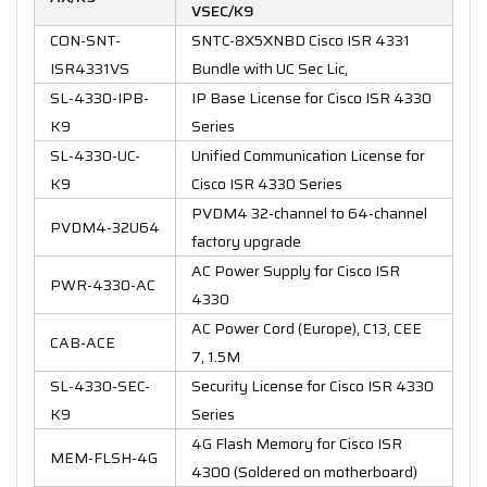
VSEC/K9
CON-SNT-
SNTC-8X5XNBD Cisco ISR 4331
ISR4331VS
Bundle with UC Sec Lic,
SL-4330-IPB-
IP Base License for Cisco ISR 4330
K9
Series
SL-4330-UC-
Unified Communication License for
K9
Cisco ISR 4330 Series
PVDM4 32-channel to 64-channel
PVDM4-32U64
factory upgrade
AC Power Supply for Cisco ISR
PWR-4330-AC
4330
AC Power Cord (Europe), C13, CEE
CAB-ACE
7, 1.5M
SL-4330-SEC-
Security License for Cisco ISR 4330
K9
Series
4G Flash Memory for Cisco ISR
MEM-FLSH-4G
4300 (Soldered on motherboard)