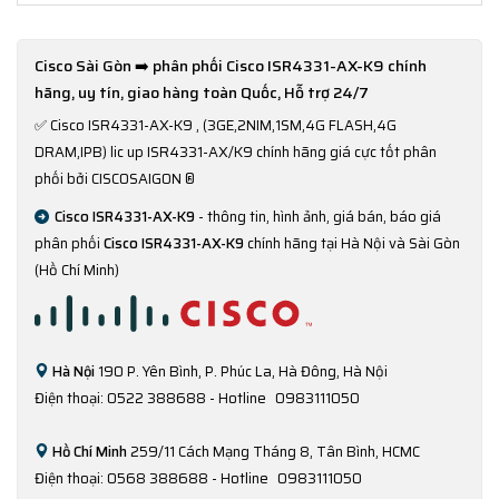
Cisco Sài Gòn ➡️ phân phối Cisco ISR4331-AX-K9 chính
hãng, uy tín, giao hàng toàn Quốc, Hỗ trợ 24/7
✅
Cisco ISR4331-AX-K9 , (3GE,2NIM,1SM,4G FLASH,4G
DRAM,IPB) lic up ISR4331-AX/K9 chính hãng giá cực tốt phân
phối bởi CISCOSAIGON ®
Cisco ISR4331-AX-K9
- thông tin, hình ảnh, giá bán, báo giá
phân phối
Cisco ISR4331-AX-K9
chính hãng tại Hà Nội và Sài Gòn
(Hồ Chí Minh)
Hà Nội
190 P. Yên Bình, P. Phúc La, Hà Đông, Hà Nội
Điện thoại: 0522 388688 - Hotline
0983111050
Hồ Chí Minh
259/11 Cách Mạng Tháng 8, Tân Bình, HCMC
Điện thoại: 0568 388688 - Hotline
0983111050