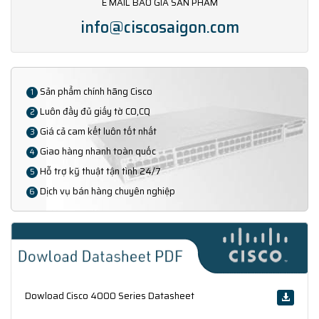
E MAIL BÁO GIÁ SẢN PHẨM
info@ciscosaigon.com
Sản phẩm chính hãng Cisco
1
Luôn đầy đủ giấy tờ CO,CQ
2
Giá cả cam kết luôn tốt nhất
3
Giao hàng nhanh toàn quốc
4
Hỗ trợ kỹ thuật tận tình 24/7
5
Dịch vụ bán hàng chuyên nghiệp
6
Dowload Cisco 4000 Series Datasheet