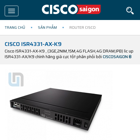
Toggle
navigation
TRANG CHỦ
SẢN PHẨM
ROUTER CISCO
CISCO ISR4331-AX-K9
Cisco ISR4331-AX-K9 , (3GE,2NIM,1SM,4G FLASH,4G DRAM,IPB) lic up
ISR4331-AX/K9 chính hãng giá cực tốt phân phối bởi
CISCOSAIGON ®