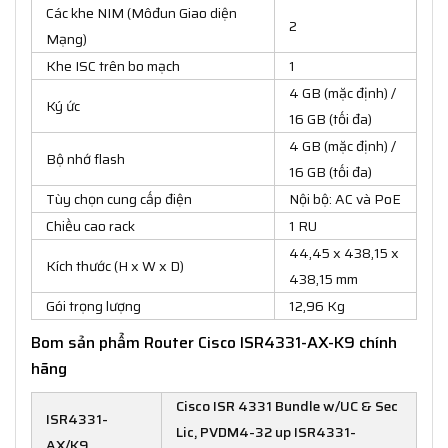
Các khe NIM (Môđun Giao diện
2
Mạng)
Khe ISC trên bo mạch
1
4 GB (mặc định) /
Ký ức
16 GB (tối đa)
4 GB (mặc định) /
Bộ nhớ flash
16 GB (tối đa)
Tùy chọn cung cấp điện
Nội bộ: AC và PoE
Chiều cao rack
1 RU
44,45 x 438,15 x
Kích thước (H x W x D)
438,15 mm
Gói trọng lượng
12,96 Kg
Bom sản phẩm Router Cisco ISR4331-AX-K9 chính
hãng
Cisco ISR 4331 Bundle w/UC & Sec
ISR4331-
Lic, PVDM4-32 up ISR4331-
AX/K9