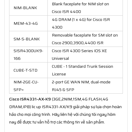
Blank faceplate for NIM slot on
NIM-BLANK
Cisco ISR 4400
4G DRAM (1 x 4G) for Cisco ISR
MEM-43-4G
4300
Removable faceplate for SM slot on
SM-S-BLANK
Cisco 2900,3900,4400 ISR
SISR4300UK9-
Cisco ISR 4300 Series IOS XE
166
Universal
CUBE - 1 Standard Trunk Session
CUBE-T-STD
License
NIM-2GE-CU-
2-port GE WAN NIM, dual-mode
SFP=
RJ45 & SFP
Cisco ISR4331-AX-K9
(3GE,2NIM,1SM,4G FLASH,4G
DRAM,IPB) lic up ISR4331-AX/K9 giải pháp sự lựa chọn hoàn
hảo cho mọi công trình. Hãy liên hệ với chúng tôi ngay hôm
nay để được tư vấn hỗ trợ các thông tin về sản phẩm.