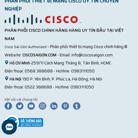
PHÂN PHỐI THIẾT BỊ MẠNG CISCO UY TÍN CHUYÊN
NGHIỆP
PHÂN PHỐI CISCO CHÍNH HÃNG HÀNG UY TÍN ĐẦU TẠI VIỆT
NAM
- Phân phối thiết bị mạng Cisco chính hãng ®
Cisco Sài Gòn Authorized
Website:
CISCOSAIGON.COM
- Email:
info@ciscosaigon.com
Hồ Chí Minh
259/11 Cách Mạng Tháng 8, Tân Bình, HCMC
Điện thoại:
0568 388688
- Hotline:
0983111050
Hà Nội
190 P. Yên Bình, P. Phúc La, Hà Đông, Hà Nội
Điện thoại:
0522 388688
- Hotline:
0983111050
Kết nối với chúng tôi