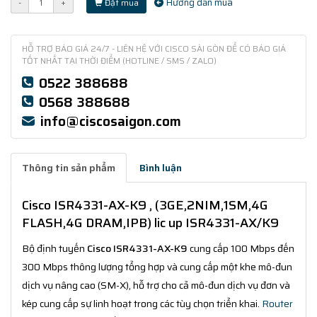
Hướng dẫn mua
-
+
Đặt mua
HỖ TRỢ BÁO GIÁ 24/7 - LIÊN HỆ VỚI CISCO SÀI GÒN ĐỂ CÓ BÁO GIÁ
TỐT NHẤT TẠI THỜI ĐIỂM (HOTLINE / SMS / ZALO)
0522 388688
0568 388688
info@ciscosaigon.com
Thông tin sản phẩm
Bình luận
Cisco ISR4331-AX-K9 , (3GE,2NIM,1SM,4G
FLASH,4G DRAM,IPB) lic up ISR4331-AX/K9
Bộ định tuyến
Cisco ISR4331-AX-K9
cung cấp 100 Mbps đến
300 Mbps thông lượng tổng hợp và cung cấp một khe mô-đun
dịch vụ nâng cao (SM-X), hỗ trợ cho cả mô-đun dịch vụ đơn và
kép cung cấp sự linh hoạt trong các tùy chọn triển khai.
Router