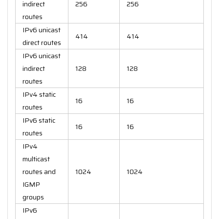
indirect
256
256
routes
IPv6 unicast
414
414
direct routes
IPv6 unicast
indirect
128
128
routes
IPv4 static
16
16
routes
IPv6 static
16
16
routes
IPv4
multicast
routes and
1024
1024
IGMP
groups
IPv6