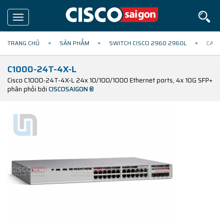
Toggle
navigation
TRANG CHỦ
SẢN PHẨM
SWITCH CISCO 2960 2960L
CATA
C1000-24T-4X-L
Cisco C1000-24T-4X-L 24x 10/100/1000 Ethernet ports, 4x 10G SFP+
phân phối bởi
CISCOSAIGON ®