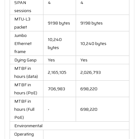
SPAN
4
4
sessions
MTU-L3
9198 bytes
9198 bytes
packet
Jumbo
10,240
Ethernet
10,240 bytes
bytes
frame
Dying Gasp
Yes
Yes
MTBF in
2,165,105
2,026,793
hours (data)
MTBF in
706,983
698,220
hours (PoE)
MTBF in
hours (Full
-
698,220
PoE)
Environmental
Operating