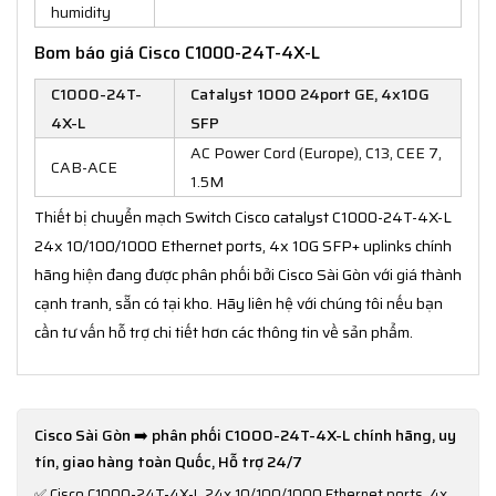
humidity
Bom báo giá Cisco C1000-24T-4X-L
C1000-24T-
Catalyst 1000 24port GE, 4x10G
4X-L
SFP
AC Power Cord (Europe), C13, CEE 7,
CAB-ACE
1.5M
Thiết bị chuyển mạch Switch Cisco catalyst C1000-24T-4X-L
24x 10/100/1000 Ethernet ports, 4x 10G SFP+ uplinks chính
hãng hiện đang được phân phối bởi Cisco Sài Gòn với giá thành
cạnh tranh, sẵn có tại kho. Hãy liên hệ với chúng tôi nếu bạn
cần tư vấn hỗ trợ chi tiết hơn các thông tin về sản phẩm.
Cisco Sài Gòn ➡️ phân phối C1000-24T-4X-L chính hãng, uy
tín, giao hàng toàn Quốc, Hỗ trợ 24/7
✅
Cisco C1000-24T-4X-L 24x 10/100/1000 Ethernet ports, 4x