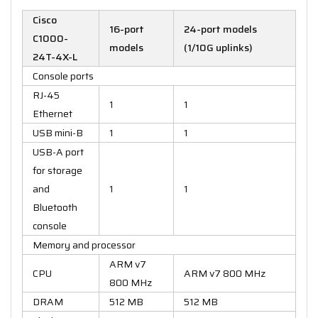
Cisco
16-port
24-port models
C1000-
models
(1/10G uplinks)
24T-4X-L
Console ports
RJ-45
1
1
Ethernet
USB mini-B
1
1
USB-A port
for storage
and
1
1
Bluetooth
console
Memory and processor
ARM v7
CPU
ARM v7 800 MHz
800 MHz
DRAM
512 MB
512 MB