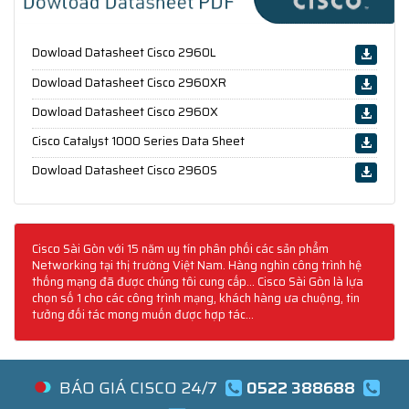
Dowload Datasheet Cisco 2960L
Dowload Datasheet Cisco 2960XR
Dowload Datasheet Cisco 2960X
Cisco Catalyst 1000 Series Data Sheet
Dowload Datasheet Cisco 2960S
Cisco Sài Gòn với 15 năm uy tín phân phối các sản phẩm
Networking tại thị trường Việt Nam. Hàng nghìn công trình hệ
thống mạng đã được chúng tôi cung cấp... Cisco Sài Gòn là lựa
chọn số 1 cho các công trình mạng, khách hàng ưa chuộng, tin
tưởng đối tác mong muốn được hợp tác...
BÁO GIÁ CISCO 24/7
0522 388688