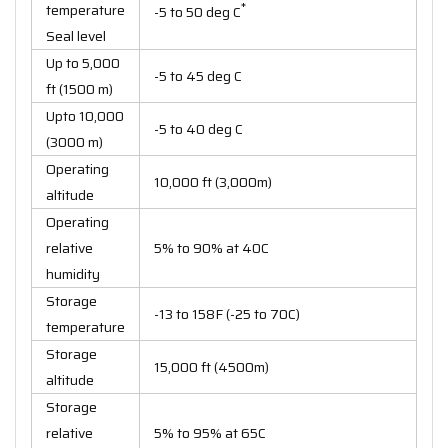
*
temperature
-5 to 50 deg C
Seal level
Up to 5,000
-5 to 45 deg C
ft (1500 m)
Upto 10,000
-5 to 40 deg C
(3000 m)
Operating
10,000 ft (3,000m)
altitude
Operating
relative
5% to 90% at 40C
humidity
Storage
-13 to 158F (-25 to 70C)
temperature
Storage
15,000 ft (4500m)
altitude
Storage
relative
5% to 95% at 65C