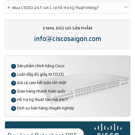
★
Mua C1000-24T-4X-L có hỗ trợ kỹ thuật không?
E MAIL BÁO GIÁ SẢN PHẨM
info@ciscosaigon.com
Sản phẩm chính hãng Cisco
1
Luôn đầy đủ giấy tờ CO,CQ
2
Giá cả cam kết luôn tốt nhất
3
Giao hàng nhanh toàn quốc
4
Hỗ trợ kỹ thuật tận tình 24/7
5
Dịch vụ bán hàng chuyên nghiệp
6