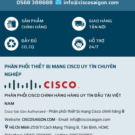
0568 388688
info@ciscosaigon.com
SẢN PHẨM
GIAO HÀNG
CHÍNH HÃNG
TẬN NƠI
ĐẦY ĐỦ
HỖ TRỢ
CO, CQ
24/7
PHÂN PHỐI THIẾT BỊ MẠNG CISCO UY TÍN CHUYÊN
NGHIỆP
PHÂN PHỐI CISCO CHÍNH HÃNG HÀNG UY TÍN ĐẦU TẠI VIỆT
NAM
- Phân phối thiết bị mạng Cisco chính hãng ®
Cisco Sài Gòn Authorized
Website:
CISCOSAIGON.COM
- Email:
info@ciscosaigon.com
Hồ Chí Minh
259/11 Cách Mạng Tháng 8, Tân Bình, HCMC