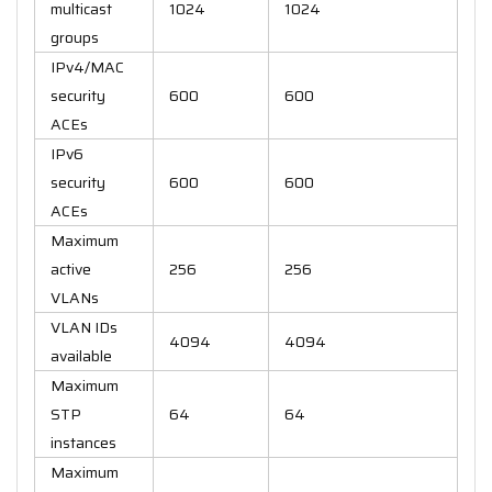
multicast
1024
1024
groups
IPv4/MAC
security
600
600
ACEs
IPv6
security
600
600
ACEs
Maximum
active
256
256
VLANs
VLAN IDs
4094
4094
available
Maximum
STP
64
64
instances
Maximum