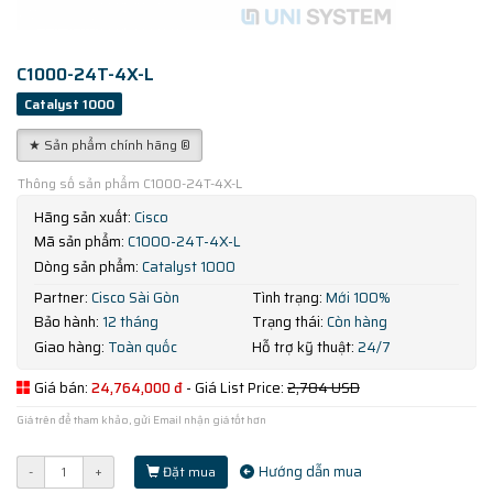
C1000-24T-4X-L
Catalyst 1000
★ Sản phẩm chính hãng ®
Thông số sản phẩm C1000-24T-4X-L
Hãng sản xuất:
Cisco
Mã sản phẩm:
C1000-24T-4X-L
Dòng sản phẩm:
Catalyst 1000
Partner:
Cisco Sài Gòn
Tình trạng:
Mới 100%
Bảo hành:
12 tháng
Trạng thái:
Còn hàng
Giao hàng:
Toàn quốc
Hỗ trợ kỹ thuật:
24/7
Giá bán:
24,764,000 đ
- Giá List Price:
2,784 USD
Giá trên để tham khảo, gửi Email nhận giá tốt hơn
Hướng dẫn mua
-
+
Đặt mua