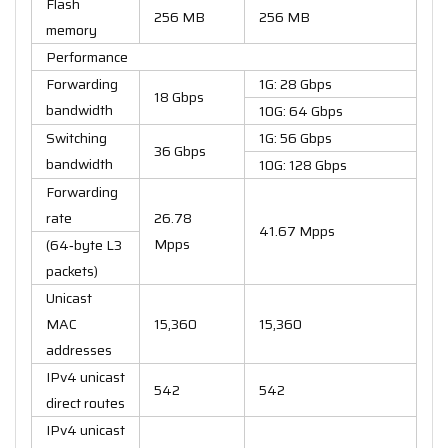
Flash
256 MB
256 MB
memory
Performance
Forwarding
1G: 28 Gbps
18 Gbps
bandwidth
10G: 64 Gbps
Switching
1G: 56 Gbps
36 Gbps
bandwidth
10G: 128 Gbps
Forwarding
rate
26.78
41.67 Mpps
Mpps
(64‑byte L3
packets)
Unicast
MAC
15,360
15,360
addresses
IPv4 unicast
542
542
direct routes
IPv4 unicast