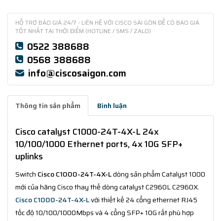
HỖ TRỢ BÁO GIÁ 24/7 - LIÊN HỆ VỚI CISCO SÀI GÒN ĐỂ CÓ BÁO GIÁ
TỐT NHẤT TẠI THỜI ĐIỂM (HOTLINE / SMS / ZALO)
0522 388688
0568 388688
info@ciscosaigon.com
Thông tin sản phẩm
Bình luận
Cisco catalyst C1000-24T-4X-L 24x
10/100/1000 Ethernet ports, 4x 10G SFP+
uplinks
Switch
Cisco C1000-24T-4X-L
dòng sản phẩm Catalyst 1000
mới của hãng Cisco thay thế dòng catalyst C2960L C2960X.
Cisco C1000-24T-4X-L
với thiết kế 24 cổng ethernet RJ45
tốc độ 10/100/1000Mbps và 4 cổng SFP+ 10G rất phù hợp