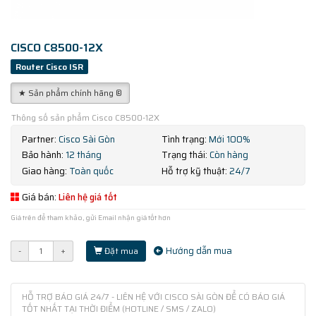
CISCO C8500-12X
Router Cisco ISR
★ Sản phẩm chính hãng ®
Thông số sản phẩm Cisco C8500-12X
Partner:
Cisco Sài Gòn
Tình trạng:
Mới 100%
Bảo hành:
12 tháng
Trạng thái:
Còn hàng
Giao hàng:
Toàn quốc
Hỗ trợ kỹ thuật:
24/7
Giá bán:
Liên hệ giá tốt
Giá trên để tham khảo, gửi Email nhận giá tốt hơn
Hướng dẫn mua
-
+
Đặt mua
HỖ TRỢ BÁO GIÁ 24/7 - LIÊN HỆ VỚI CISCO SÀI GÒN ĐỂ CÓ BÁO GIÁ
TỐT NHẤT TẠI THỜI ĐIỂM (HOTLINE / SMS / ZALO)