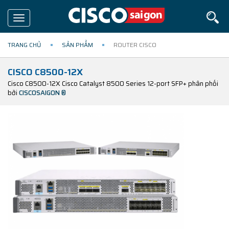
Toggle
navigation
TRANG CHỦ
SẢN PHẨM
ROUTER CISCO
CISCO C8500-12X
Cisco C8500-12X Cisco Catalyst 8500 Series 12-port SFP+ phân phối
bởi
CISCOSAIGON ®