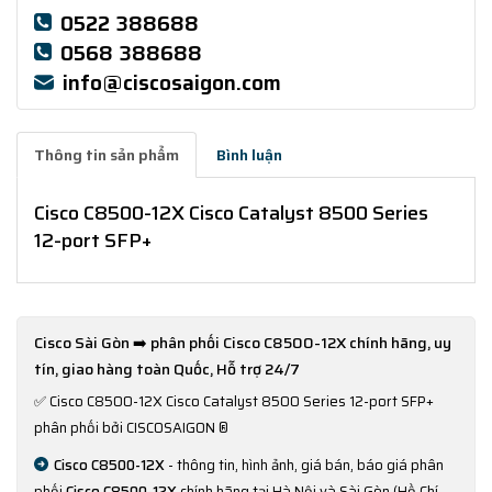
0522 388688
0568 388688
info@ciscosaigon.com
Thông tin sản phẩm
Bình luận
Cisco C8500-12X Cisco Catalyst 8500 Series
12-port SFP+
Cisco Sài Gòn ➡️ phân phối Cisco C8500-12X chính hãng, uy
tín, giao hàng toàn Quốc, Hỗ trợ 24/7
✅
Cisco C8500-12X Cisco Catalyst 8500 Series 12-port SFP+
phân phối bởi CISCOSAIGON ®
Cisco C8500-12X
- thông tin, hình ảnh, giá bán, báo giá phân
phối
Cisco C8500-12X
chính hãng tại Hà Nội và Sài Gòn (Hồ Chí