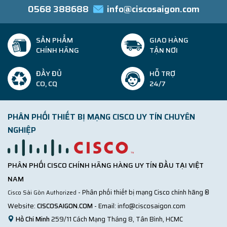
0568 388688
info@ciscosaigon.com
SẢN PHẨM
GIAO HÀNG
CHÍNH HÃNG
TẬN NƠI
ĐẦY ĐỦ
HỖ TRỢ
CO, CQ
24/7
PHÂN PHỐI THIẾT BỊ MẠNG CISCO UY TÍN CHUYÊN
NGHIỆP
PHÂN PHỐI CISCO CHÍNH HÃNG HÀNG UY TÍN ĐẦU TẠI VIỆT
NAM
- Phân phối thiết bị mạng Cisco chính hãng ®
Cisco Sài Gòn Authorized
Website:
CISCOSAIGON.COM
- Email:
info@ciscosaigon.com
Hồ Chí Minh
259/11 Cách Mạng Tháng 8, Tân Bình, HCMC