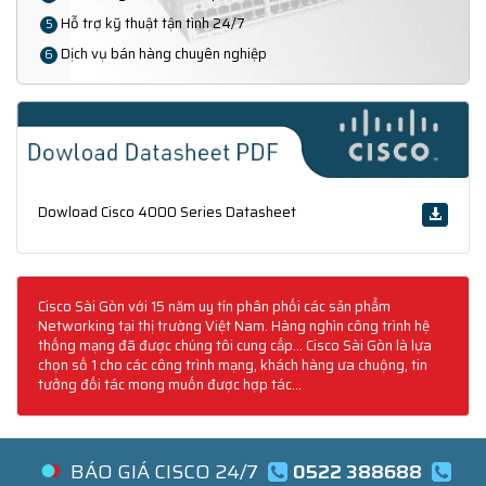
Hỗ trợ kỹ thuật tận tình 24/7
5
Dịch vụ bán hàng chuyên nghiệp
6
Dowload Cisco 4000 Series Datasheet
Cisco Sài Gòn với 15 năm uy tín phân phối các sản phẩm
Networking tại thị trường Việt Nam. Hàng nghìn công trình hệ
thống mạng đã được chúng tôi cung cấp... Cisco Sài Gòn là lựa
chọn số 1 cho các công trình mạng, khách hàng ưa chuộng, tin
tưởng đối tác mong muốn được hợp tác...
BÁO GIÁ CISCO 24/7
0522 388688