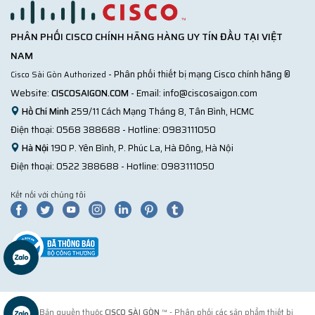
PHÂN PHỐI CISCO CHÍNH HÃNG HÀNG UY TÍN ĐẦU TẠI VIỆT
NAM
- Phân phối thiết bị mạng Cisco chính hãng ®
Cisco Sài Gòn Authorized
Website:
CISCOSAIGON.COM
- Email:
info@ciscosaigon.com
Hồ Chí Minh
259/11 Cách Mạng Tháng 8, Tân Bình, HCMC
Điện thoại:
0568 388688
- Hotline:
0983111050
Hà Nội
190 P. Yên Bình, P. Phúc La, Hà Đông, Hà Nội
Điện thoại:
0522 388688
- Hotline:
0983111050
Kết nối với chúng tôi
© 2018 Bản quyền thuộc
CISCO SÀI GÒN
™ - Phân phối các sản phẩm thiết bị