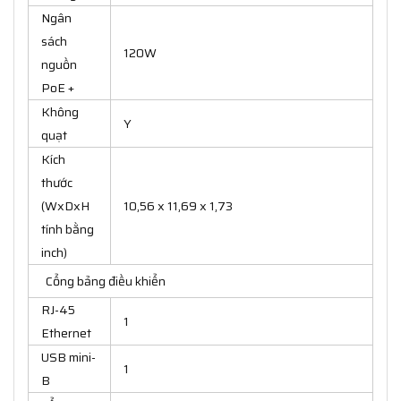
Ngân
sách
120W
nguồn
PoE +
Không
Y
quạt
Kích
thước
(WxDxH
10,56 x 11,69 x 1,73
tính bằng
inch)
Cổng bảng điều khiển
RJ-45
1
Ethernet
USB mini-
1
B