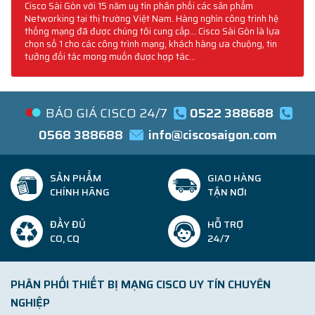
Cisco Sài Gòn với 15 năm uy tín phân phối các sản phẩm
Networking tại thị trường Việt Nam. Hàng nghìn công trình hệ
thống mạng đã được chúng tôi cung cấp... Cisco Sài Gòn là lựa
chọn số 1 cho các công trình mạng, khách hàng ưa chuộng, tin
tưởng đối tác mong muốn được hợp tác...
BÁO GIÁ CISCO 24/7
0522 388688
0568 388688
info@ciscosaigon.com
SẢN PHẨM
GIAO HÀNG
CHÍNH HÃNG
TẬN NƠI
ĐẦY ĐỦ
HỖ TRỢ
CO, CQ
24/7
PHÂN PHỐI THIẾT BỊ MẠNG CISCO UY TÍN CHUYÊN
NGHIỆP