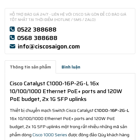
HỖ TRỢ BÁO GIÁ 24/7 - LIÊN HỆ VỚI CISCO SÀI GÒN ĐỂ CÓ BÁO GIÁ
TỐT NHẤT TẠI THỜI ĐIỂM (HOTLINE / SMS / ZALO)
0522 388688
0568 388688
info@ciscosaigon.com
Thông tin sản phẩm
Bình luận
Cisco Catalyst C1000-16P-2G-L 16x
10/100/1000 Ethernet PoE+ ports and 120W
PoE budget, 2x 1G SFP uplinks
Thiết bị chuyển mạch Switch Cisco Catalyst
C1000-16P-2G-L
16x 10/100/1000 Ethernet PoE+ ports and 120W PoE
budget, 2x 1G SFP uplinks một trong rất nhiều những mã sản
phẩm dòng
Cisco 1000 Series
được đông đảo Qúy khách hàng