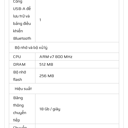
Cổng
USB-A để
lưu trữ và
1
bảng điều
khiển
Bluetooth
Bộ nhớ và bộ xử lý
CPU
ARM v7 800 MHz
DRAM
512 MB
Bộ nhớ
256 MB
flash
Hiệu suất
Băng
thông
18 Gb / giây
chuyển
tiếp
Chuyển