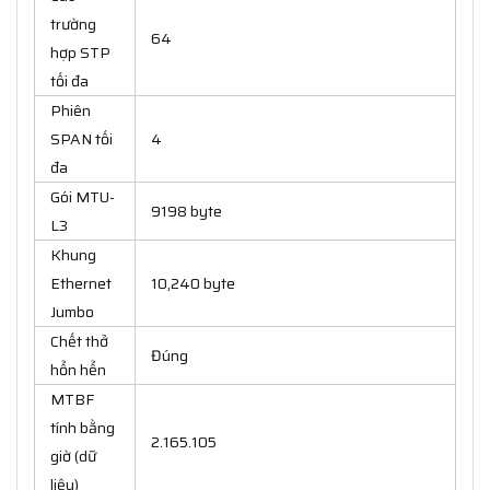
trường
64
hợp STP
tối đa
Phiên
SPAN tối
4
đa
Gói MTU-
9198 byte
L3
Khung
Ethernet
10,240 byte
Jumbo
Chết thở
Đúng
hổn hển
MTBF
tính bằng
2.165.105
giờ (dữ
liệu)