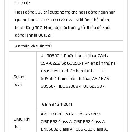
* Lưu ý :
Hoạt động 50C chỉ được hỗ trợ cho hoạt động ngắn hạn;
Quang học GLC-BX-D / U và CWDM không thể hỗ trợ
hoạt động 50C; Nhiệt độ môi trường tối thiểu để khởi
động lạnh là 0C (32F)
An toàn và tuân thủ
UL 60950-1 Phiên bản thứ hai, CAN /
CSA-C22.2 Số 60950-1 Phiên bản thứ hai,
EN 60950-1 Phiên bản thứ hai, IEC
Sự an
60950-1 Phiên bản thứ hai, AS / NZS
toàn
60950-1, IEC 62368-1, UL 62368 -1
GB 4943.1-2011
47CFR Part 15 Class A, AS / NZS
EMC: Khí
CISPR32 Class A, CISPR32 Class A,
thải
EN55032 Class A, ICES-003 Class A,