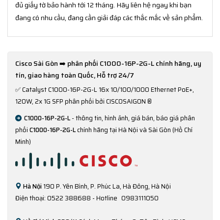
đủ giấy tờ bảo hành tới 12 tháng. Hãy liên hệ ngay khi bạn
đang có nhu cầu, đang cần giải đáp các thắc mắc về sản phẩm.
Cisco Sài Gòn ➡️ phân phối C1000-16P-2G-L chính hãng, uy
tín, giao hàng toàn Quốc, Hỗ trợ 24/7
✅
Catalyst C1000-16P-2G-L 16x 10/100/1000 Ethernet PoE+,
120W, 2x 1G SFP phân phối bởi CISCOSAIGON ®
C1000-16P-2G-L
- thông tin, hình ảnh, giá bán, báo giá phân
phối
C1000-16P-2G-L
chính hãng tại Hà Nội và Sài Gòn (Hồ Chí
Minh)
Hà Nội
190 P. Yên Bình, P. Phúc La, Hà Đông, Hà Nội
Điện thoại: 0522 388688 - Hotline
0983111050