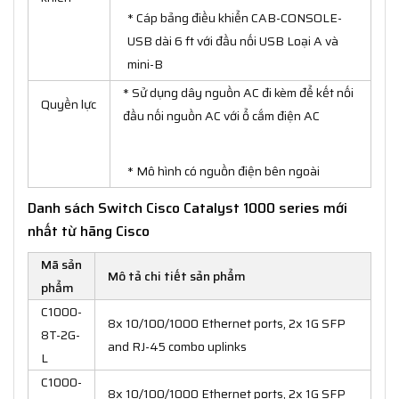
* Cáp bảng điều khiển CAB-CONSOLE-
USB dài 6 ft với đầu nối USB Loại A và
mini-B
* Sử dụng dây nguồn AC đi kèm để kết nối
Quyền lực
đầu nối nguồn AC với ổ cắm điện AC
* Mô hình có nguồn điện bên ngoài
Danh sách Switch Cisco Catalyst 1000 series mới
nhất từ hãng Cisco
Mã sản
Mô tả chi tiết sản phẩm
phẩm
C1000-
8x 10/100/1000 Ethernet ports, 2x 1G SFP
8T-2G-
and RJ-45 combo uplinks
L
C1000-
8x 10/100/1000 Ethernet ports, 2x 1G SFP