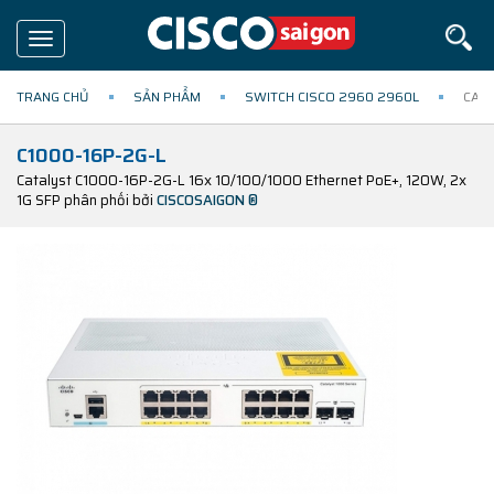
Toggle
navigation
TRANG CHỦ
SẢN PHẨM
SWITCH CISCO 2960 2960L
CATA
C1000-16P-2G-L
Catalyst C1000-16P-2G-L 16x 10/100/1000 Ethernet PoE+, 120W, 2x
1G SFP phân phối bởi
CISCOSAIGON ®