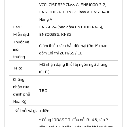
VCCI-CISPR32 Class A, EN61000-3-2,
EN61000-3-3, KN32 Class A, CNS13438
Hạng A
EMC:
EN55024 (bao gồm EN 61000-4-5),
Miễn dịch
EN300386, KN35
Thuộc về
Giảm thiểu các chất độc hại (RoHS) bao
môi
gồm Chỉ thị 2011/65 / EU
trường
Mã nhận dạng thiết bị ngôn ngữ chung
Telco
(CLEI)
Chứng
nhận của
TBD
chính phủ
Hoa Kỳ
Kết nối và giao diện
* Cổng 10BASE-T: đầu nối RJ-45, cáp 2