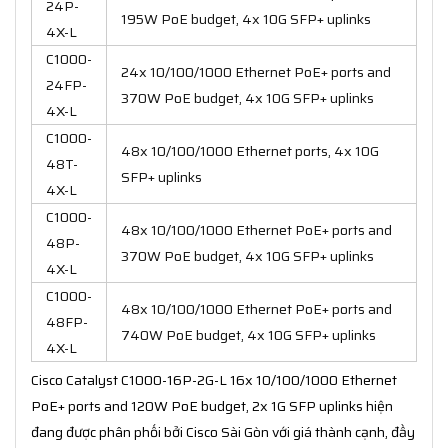
24P-
195W PoE budget, 4x 10G SFP+ uplinks
4X-L
C1000-
24x 10/100/1000 Ethernet PoE+ ports and
24FP-
370W PoE budget, 4x 10G SFP+ uplinks
4X-L
C1000-
48x 10/100/1000 Ethernet ports, 4x 10G
48T-
SFP+ uplinks
4X-L
C1000-
48x 10/100/1000 Ethernet PoE+ ports and
48P-
370W PoE budget, 4x 10G SFP+ uplinks
4X-L
C1000-
48x 10/100/1000 Ethernet PoE+ ports and
48FP-
740W PoE budget, 4x 10G SFP+ uplinks
4X-L
Cisco Catalyst C1000-16P-2G-L 16x 10/100/1000 Ethernet
PoE+ ports and 120W PoE budget, 2x 1G SFP uplinks hiện
đang được phân phối bởi Cisco Sài Gòn với giá thành cạnh, đầy