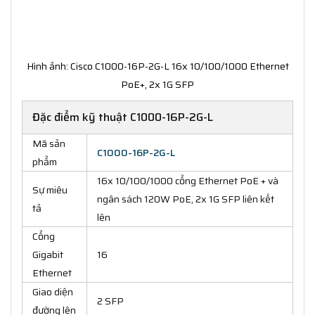
Hình ảnh: Cisco C1000-16P-2G-L 16x 10/100/1000 Ethernet
PoE+, 2x 1G SFP
Đặc điểm kỹ thuật C1000-16P-2G-L
Mã sản
C1000-16P-2G-L
phẩm
16x 10/100/1000 cổng Ethernet PoE + và
Sự miêu
ngân sách 120W PoE, 2x 1G SFP liên kết
tả
lên
Cổng
Gigabit
16
Ethernet
Giao diện
2 SFP
đường lên