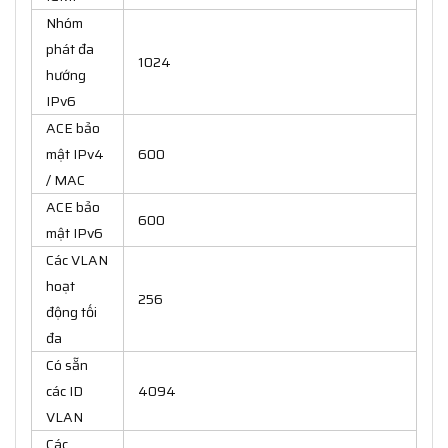
Nhóm
phát đa
1024
hướng
IPv6
ACE bảo
mật IPv4
600
/ MAC
ACE bảo
600
mật IPv6
Các VLAN
hoạt
256
động tối
đa
Có sẵn
các ID
4094
VLAN
Các