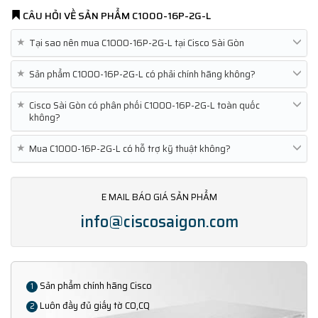
CÂU HỎI VỀ SẢN PHẨM
C1000-16P-2G-L
★
Tại sao nên mua C1000-16P-2G-L tại Cisco Sài Gòn
★
Sản phẩm C1000-16P-2G-L có phải chính hãng không?
★
Cisco Sài Gòn có phân phối C1000-16P-2G-L toàn quốc
không?
★
Mua C1000-16P-2G-L có hỗ trợ kỹ thuật không?
E MAIL BÁO GIÁ SẢN PHẨM
info@ciscosaigon.com
Sản phẩm chính hãng Cisco
1
Luôn đầy đủ giấy tờ CO,CQ
2