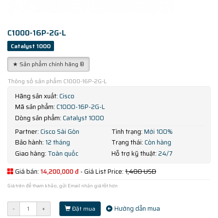
C1000-16P-2G-L
Catalyst 1000
★ Sản phẩm chính hãng ®
Thông số sản phẩm C1000-16P-2G-L
Hãng sản xuất:
Cisco
Mã sản phẩm:
C1000-16P-2G-L
Dòng sản phẩm:
Catalyst 1000
Partner:
Cisco Sài Gòn
Tình trạng:
Mới 100%
Bảo hành:
12 tháng
Trạng thái:
Còn hàng
Giao hàng:
Toàn quốc
Hỗ trợ kỹ thuật:
24/7
Giá bán:
14,200,000 đ
- Giá List Price:
1,400 USD
Giá trên để tham khảo, gửi Email nhận giá tốt hơn
Hướng dẫn mua
-
+
Đặt mua