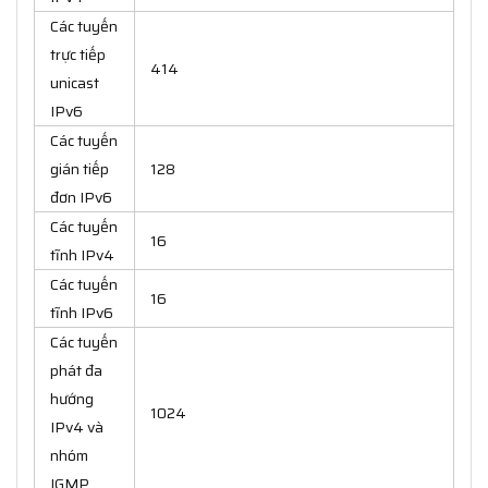
Các tuyến
trực tiếp
414
unicast
IPv6
Các tuyến
gián tiếp
128
đơn IPv6
Các tuyến
16
tĩnh IPv4
Các tuyến
16
tĩnh IPv6
Các tuyến
phát đa
hướng
1024
IPv4 và
nhóm
IGMP