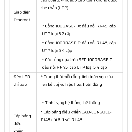
cặp Loại 3, 4 hoặc 5 Cặp xoắn không được
che chắn (UTP)
Giao diện
Ethernet
* Cổng 100BASE-TX: đầu nối RJ-45, cáp
UTP loại 5 2 cặp
* Cổng 1000BASE-T: đầu nối RJ-45, cáp
UTP loại 5 4 cặp
* Các cổng dựa trên SFP 1000BASE-T:
đầu nối RJ-45, cáp UTP loại 5 4 cặp
Đèn LED
* Trạng thái mỗi cổng: tính toàn vẹn của
chỉ báo
liên kết, bị vô hiệu hóa, hoạt động
* Tình trạng hệ thống: hệ thống
* Cáp bảng điều khiển CAB-CONSOLE-
Cáp bảng
RJ45 dài 6 ft với RJ-45
điều
khiển