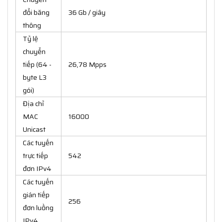
đổi băng
36 Gb / giây
thông
Tỷ lệ
chuyển
tiếp (64 -
26,78 Mpps
byte L3
gói)
Địa chỉ
MAC
16000
Unicast
Các tuyến
trực tiếp
542
đơn IPv4
Các tuyến
gián tiếp
256
đơn luồng
IPv4