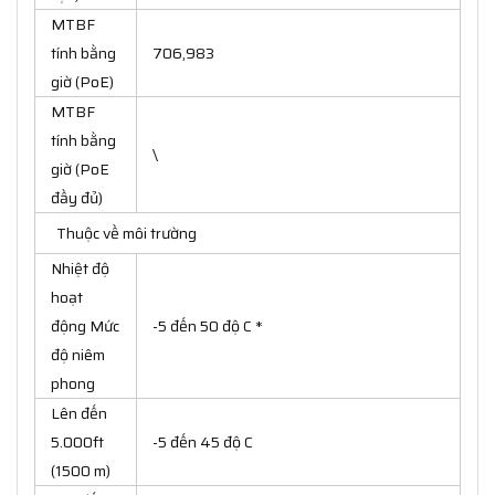
MTBF
tính bằng
706,983
giờ (PoE)
MTBF
tính bằng
\
giờ (PoE
đầy đủ)
Thuộc về môi trường
Nhiệt độ
hoạt
động Mức
-5 đến 50 độ C *
độ niêm
phong
Lên đến
5.000ft
-5 đến 45 độ C
(1500 m)