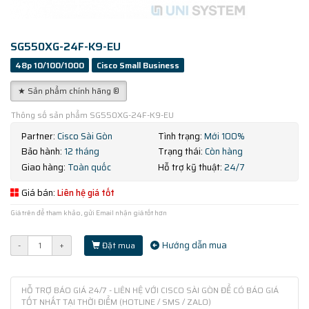
SG550XG-24F-K9-EU
48p 10/100/1000
Cisco Small Business
★ Sản phẩm chính hãng ®
Thông số sản phẩm SG550XG-24F-K9-EU
Partner:
Cisco Sài Gòn
Tình trạng:
Mới 100%
Bảo hành:
12 tháng
Trạng thái:
Còn hàng
Giao hàng:
Toàn quốc
Hỗ trợ kỹ thuật:
24/7
Giá bán:
Liên hệ giá tốt
Giá trên để tham khảo, gửi Email nhận giá tốt hơn
Hướng dẫn mua
-
+
Đặt mua
HỖ TRỢ BÁO GIÁ 24/7 - LIÊN HỆ VỚI CISCO SÀI GÒN ĐỂ CÓ BÁO GIÁ
TỐT NHẤT TẠI THỜI ĐIỂM (HOTLINE / SMS / ZALO)