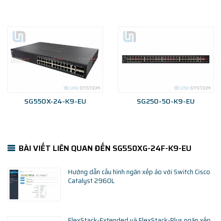
SG550X-24-K9-EU
SG250-50-K9-EU
BÀI VIẾT LIÊN QUAN ĐẾN SG550XG-24F-K9-EU
Hướng dẫn cấu hình ngăn xếp ảo với Switch Cisco
Catalyst 2960L
FlexStack-Extended và FlexStack-Plus ngăn xếp