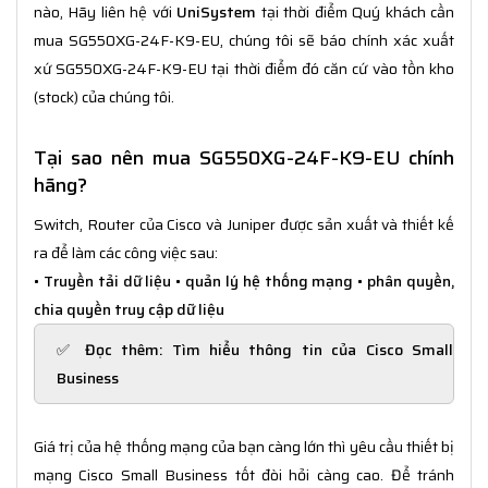
nào, Hãy liên hệ với
UniSystem
tại thời điểm Quý khách cần
mua SG550XG-24F-K9-EU, chúng tôi sẽ báo chính xác xuất
xứ SG550XG-24F-K9-EU tại thời điểm đó căn cứ vào tồn kho
(stock) của chúng tôi.
Tại sao nên mua SG550XG-24F-K9-EU chính
hãng?
Switch, Router của Cisco và Juniper được sản xuất và thiết kế
ra để làm các công việc sau:
• Truyền tải dữ liệu • quản lý hệ thống mạng • phân quyền,
chia quyền truy cập dữ liệu
✅ Đọc thêm:
Tìm hiểu thông tin của Cisco Small
Business
Giá trị của hệ thống mạng của bạn càng lớn thì yêu cầu thiết bị
mạng Cisco Small Business tốt đòi hỏi càng cao. Để tránh