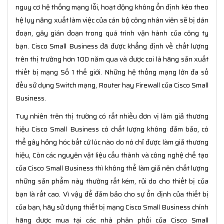
nguy cơ hệ thống mạng lỗi, hoạt động không ổn định kéo theo
hệ lụy năng xuất làm việc của cán bộ công nhân viên sẽ bị dán
đoạn, gây gián đoạn trong quá trình vận hành của công ty
bạn. Cisco Small Business đã được khẳng định về chất lượng
trên thị trường hơn 100 năm qua và được coi là hãng sản xuất
thiết bị mạng Số 1 thế giới. Những hệ thống mạng lớn đa số
đều sử dụng Switch mạng, Router hay Firewall của Cisco Small
Business.
Tuy nhiên trên thị trường có rất nhiều đơn vị làm giả thương
hiệu Cisco Small Business có chất lượng không đảm bảo, có
thể gây hỏng hóc bất cứ lúc nào do nó chỉ được làm giả thương
hiệu, Còn các nguyên vật liệu cấu thành và công nghệ chế tạo
của Cisco Small Business thì không thể làm giả nên chất lượng
những sản phẩm này thường rất kém, rủi do cho thiết bị của
bạn là rất cao. Vì vậy để đảm bảo cho sự ổn định của thiết bị
của bạn, hãy sử dụng thiết bị mạng Cisco Small Business chính
hãng được mua tại các nhà phân phối của Cisco Small