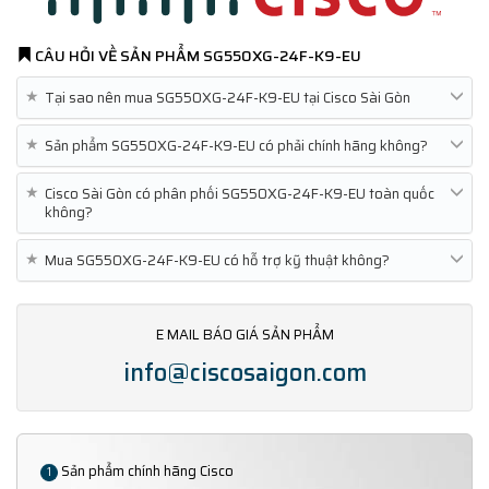
CÂU HỎI VỀ SẢN PHẨM
SG550XG-24F-K9-EU
★
Tại sao nên mua SG550XG-24F-K9-EU tại Cisco Sài Gòn
★
Sản phẩm SG550XG-24F-K9-EU có phải chính hãng không?
★
Cisco Sài Gòn có phân phối SG550XG-24F-K9-EU toàn quốc
không?
★
Mua SG550XG-24F-K9-EU có hỗ trợ kỹ thuật không?
E MAIL BÁO GIÁ SẢN PHẨM
info@ciscosaigon.com
Sản phẩm chính hãng Cisco
1