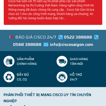
Cisco Sài Gòn với 15 năm uy tín phân phối các sản phẩm
Networking tại thị trường Việt Nam. Hàng nghìn công trình hệ
thống mạng đã được chúng tôi cung cấp... Cisco Sài Gòn là lựa
chọn số 1 cho các công trình mạng, khách hàng ưa chuộng, tin
tưởng đối tác mong muốn được hợp tác...
BÁO GIÁ CISCO 24/7
0522 388688
0568 388688
info@ciscosaigon.com
SẢN PHẨM
GIAO HÀNG
CHÍNH HÃNG
TẬN NƠI
ĐẦY ĐỦ
HỖ TRỢ
CO, CQ
24/7
PHÂN PHỐI THIẾT BỊ MẠNG CISCO UY TÍN CHUYÊN
NGHIỆP