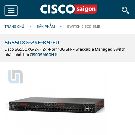
Toggle
navigation
TRANG CHỦ
SẢN PHẨM
SWITCH CISCO SMB
SG550XG-24F-K9-EU
Cisco SG550XG-24F 24-Port 10G SFP+ Stackable Managed Switch
phân phối bởi
CISCOSAIGON ®