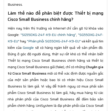
Business.
Làm thế nào để phân biệt được Thiết bị mạng
Cisco Small Business chính hãng?
Hiện nay trên thị trường và Internet chỉ cần gõ từ khóa vào
Google:
"SG550XG-24F-K9-EU chính hãng"
,
"SG550XG-24F-
K9-EU"
hay
"Phân phối SG550XG-24F-K9-EU"
và kết quả tìm
kiếm của
Google
sẽ có hàng ngàn kết quả về sản phẩm đó.
Đứng ở góc độ người dùng, thật sự rất khó có thể nhận biết
Thiết bị mạng Cisco Small Business chính hãng và thiết bị
mạng Cisco Small Business giả (fake), chỉ có những
Chuyên gia
từ Cisco Small Business
mới có thể xác định được nguồn gốc
của một sản phẩm hoặc bao bì có nhãn hiệu Cisco Small
Business bị làm giả. Vì vậy để tránh nguy cơ mua phải sản
phẩm Cisco Small Business bị làm giả, hãy mua hàng từ các
nhà phân phối của Cisco Small Business để đảm bảo sản
phẩm chính hãng. UniSystem là đại phân phối của Cisco Small