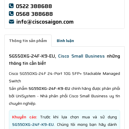
0522 388688
0568 388688
info@ciscosaigon.com
Thông tin sản phẩm
Bình luận
SG550XG-24F-K9-EU
,
Cisco Small Business
những
thông tin cần biết
Cisco SG550XG-24F 24-Port 10G SFP+ Stackable Managed
Switch
Sản phẩm
SG550XG-24F-K9-EU
chính hãng được phân phối
bởi UniSystem - Nhà phân phối Cisco Small Business uy tín
chuyên nghiệp.
Khuyến cáo:
Trước khi lựa chọn mua và sử dụng
SG550XG-24F-K9-EU
. Chúng tôi mong bạn hãy dành