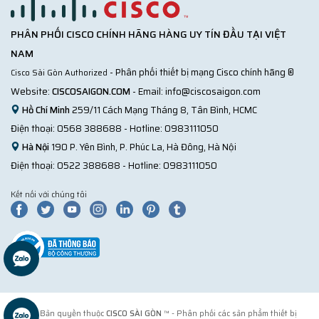
PHÂN PHỐI CISCO CHÍNH HÃNG HÀNG UY TÍN ĐẦU TẠI VIỆT
NAM
- Phân phối thiết bị mạng Cisco chính hãng ®
Cisco Sài Gòn Authorized
Website:
CISCOSAIGON.COM
- Email:
info@ciscosaigon.com
Hồ Chí Minh
259/11 Cách Mạng Tháng 8, Tân Bình, HCMC
Điện thoại:
0568 388688
- Hotline:
0983111050
Hà Nội
190 P. Yên Bình, P. Phúc La, Hà Đông, Hà Nội
Điện thoại:
0522 388688
- Hotline:
0983111050
Kết nối với chúng tôi
© 2018 Bản quyền thuộc
CISCO SÀI GÒN
™ - Phân phối các sản phẩm thiết bị