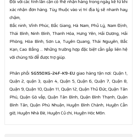
Đối với các tỉnh lân cận có thể nhận hàng trong ngày kể từ khi
xác nhận đơn hàng. Tùy thuộc vào vị trí địa lý sẽ nhanh hay
chậm,
Bắc ninh, Vĩnh Phúc, Bắc Giang, Hà Nam, Phủ Lý, Nam Định,
Thái Bình, Ninh Bình, Thanh Hóa, Hưng Yên, Hải Dương, Hải
Phòng, Hòa Bình, Sơn La, Tuyên Quang, Thái Nguyên, Bắc
Kạn, Cao Bằng ... Những trường hợp đặc biệt cần gấp liên hệ
với chúng tôi để được trợ giúp.
Phân phối
SG550XG-24F-K9-EU
giao hàng tận nơi: Quận 1,
Quận 2, quận 3, quận 4, Quận 5, Quận 6, Quận 7, Quận 8,
Quận 9, Quận 10, Quận 11, Quận 12, Quận Thủ Đức, Quận Tân
Phú, Quận Gò vấp, Quận Tân Bình, Quận Bình Thạnh, Quận
Bình Tân, Quận Phú Nhuận, Huyện Bình Chánh, Huyện Cần
giờ, Huyện Nhà Bè, Huyện Củ chi, Huyện Hóc Môn.