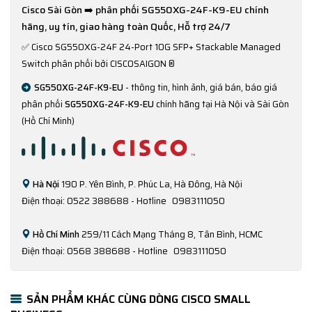
Cisco Sài Gòn ➡️ phân phối SG550XG-24F-K9-EU chính
hãng, uy tín, giao hàng toàn Quốc, Hỗ trợ 24/7
✅
Cisco SG550XG-24F 24-Port 10G SFP+ Stackable Managed
Switch phân phối bởi CISCOSAIGON ®
SG550XG-24F-K9-EU
- thông tin, hình ảnh, giá bán, báo giá
phân phối
SG550XG-24F-K9-EU
chính hãng tại Hà Nội và Sài Gòn
(Hồ Chí Minh)
Hà Nội
190 P. Yên Bình, P. Phúc La, Hà Đông, Hà Nội
Điện thoại: 0522 388688 - Hotline
0983111050
Hồ Chí Minh
259/11 Cách Mạng Tháng 8, Tân Bình, HCMC
Điện thoại: 0568 388688 - Hotline
0983111050
SẢN PHẨM KHÁC CÙNG DÒNG CISCO SMALL