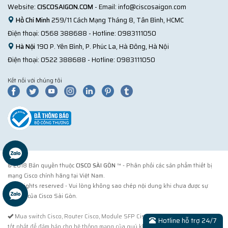
Website:
CISCOSAIGON.COM
- Email:
info@ciscosaigon.com
Hồ Chí Minh
259/11 Cách Mạng Tháng 8, Tân Bình, HCMC
Điện thoại:
0568 388688
- Hotline:
0983111050
Hà Nội
190 P. Yên Bình, P. Phúc La, Hà Đông, Hà Nội
Điện thoại:
0522 388688
- Hotline:
0983111050
Kết nối với chúng tôi
© 2018 Bản quyền thuộc
CISCO SÀI GÒN
™ - Phân phối các sản phẩm thiết bị
mạng Cisco chính hãng tại Việt Nam.
® All rights reserved - Vui lòng không sao chép nội dung khi chưa được sự
đồng ý của Cisco Sài Gòn.
Mua switch Cisco, Router Cisco, Module SFP Cisco tại Cisco Sài Gòn. Cách
Hotline hỗ trợ 24/7
tốt nhất để đảm bảo cho hệ thống mạng của quý khách được sử dụng sản