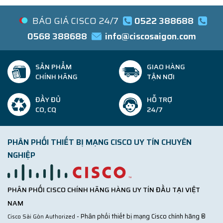
BÁO GIÁ CISCO 24/7
0522 388688
0568 388688
info@ciscosaigon.com
SẢN PHẨM
GIAO HÀNG
CHÍNH HÃNG
TẬN NƠI
ĐẦY ĐỦ
HỖ TRỢ
CO, CQ
24/7
PHÂN PHỐI THIẾT BỊ MẠNG CISCO UY TÍN CHUYÊN
NGHIỆP
PHÂN PHỐI CISCO CHÍNH HÃNG HÀNG UY TÍN ĐẦU TẠI VIỆT
NAM
- Phân phối thiết bị mạng Cisco chính hãng ®
Cisco Sài Gòn Authorized