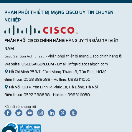
PHÂN PHỐI THIẾT BỊ MẠNG CISCO UY TÍN CHUYÊN
NGHIỆP
PHÂN PHỐI CISCO CHÍNH HÃNG HÀNG UY TÍN ĐẦU TẠI VIỆT
NAM
- Phân phối thiết bị mạng Cisco chính hãng ®
Cisco Sài Gòn Authorized
Website:
CISCOSAIGON.COM
- Email:
info@ciscosaigon.com
Hồ Chí Minh
259/11 Cách Mạng Tháng 8, Tân Bình, HCMC
Điện thoại:
0568 388688
- Hotline:
0983111050
Hà Nội
190 P. Yên Bình, P. Phúc La, Hà Đông, Hà Nội
Điện thoại:
0522 388688
- Hotline:
0983111050
Kết nối với chúng tôi