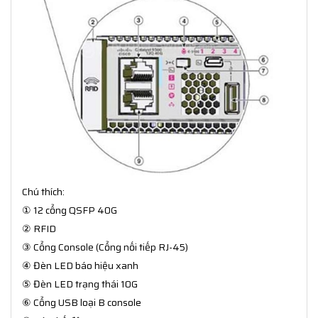
Chú thích:
① 12 cổng QSFP 40G
② RFID
③ Cổng Console (Cổng nối tiếp RJ-45)
④ Đèn LED báo hiệu xanh
⑤ Đèn LED trạng thái 10G
⑥ Cổng USB loại B console