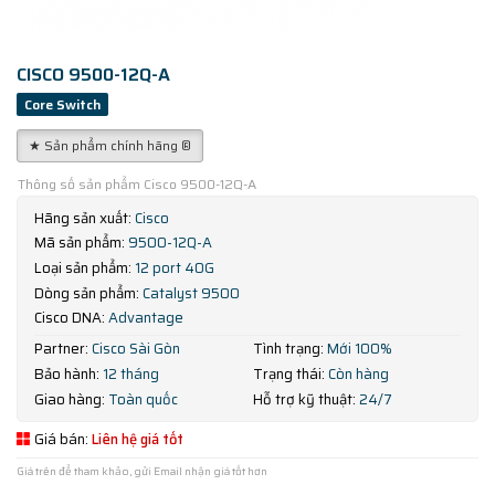
CISCO 9500-12Q-A
Core Switch
★ Sản phẩm chính hãng ®
Thông số sản phẩm Cisco 9500-12Q-A
Hãng sản xuất:
Cisco
Mã sản phẩm:
9500-12Q-A
Loại sản phẩm:
12 port 40G
Dòng sản phẩm:
Catalyst 9500
Cisco DNA:
Advantage
Partner:
Cisco Sài Gòn
Tình trạng:
Mới 100%
Bảo hành:
12 tháng
Trạng thái:
Còn hàng
Giao hàng:
Toàn quốc
Hỗ trợ kỹ thuật:
24/7
Giá bán:
Liên hệ giá tốt
Giá trên để tham khảo, gửi Email nhận giá tốt hơn