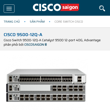
Toggle
navigation
TRANG CHỦ
SẢN PHẨM
CORE SWITCH CISCO
CISCO 9500-12Q-A
Cisco Switch 9500-12Q-A Catalyst 9500 12-port 40G, Advantage
phân phối bởi
CISCOSAIGON ®