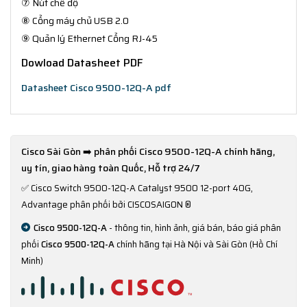
⑦ Nút chế độ
⑧ Cổng máy chủ USB 2.0
⑨ Quản lý Ethernet Cổng RJ-45
Dowload Datasheet PDF
Datasheet Cisco 9500-12Q-A pdf
Cisco Sài Gòn ➡️ phân phối Cisco 9500-12Q-A chính hãng,
uy tín, giao hàng toàn Quốc, Hỗ trợ 24/7
✅
Cisco Switch 9500-12Q-A Catalyst 9500 12-port 40G,
Advantage phân phối bởi CISCOSAIGON ®
Cisco 9500-12Q-A
- thông tin, hình ảnh, giá bán, báo giá phân
phối
Cisco 9500-12Q-A
chính hãng tại Hà Nội và Sài Gòn (Hồ Chí
Minh)