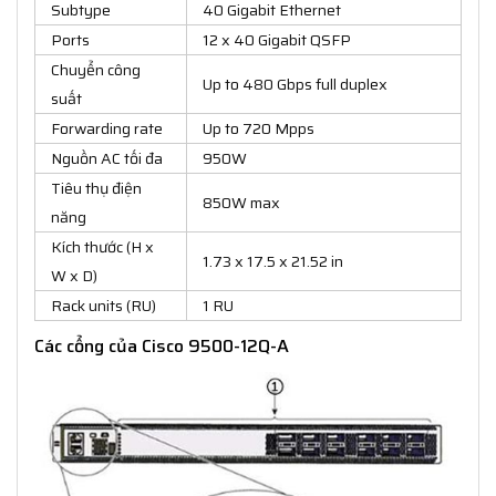
Subtype
40 Gigabit Ethernet
Ports
12 x 40 Gigabit QSFP
Chuyển công
Up to 480 Gbps full duplex
suất
Forwarding rate
Up to 720 Mpps
Nguồn AC tối đa
950W
Tiêu thụ điện
850W max
năng
Kích thước (H x
1.73 x 17.5 x 21.52 in
W x D)
Rack units (RU)
1 RU
Các cổng của Cisco 9500-12Q-A