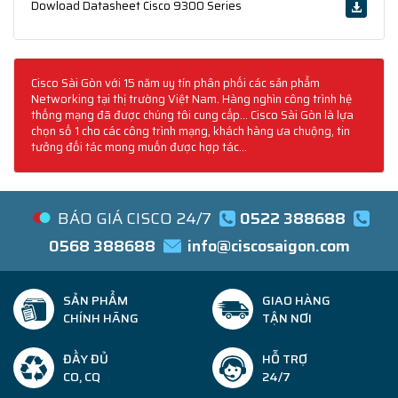
Dowload Datasheet Cisco 9300 Series
Cisco Sài Gòn với 15 năm uy tín phân phối các sản phẩm
Networking tại thị trường Việt Nam. Hàng nghìn công trình hệ
thống mạng đã được chúng tôi cung cấp... Cisco Sài Gòn là lựa
chọn số 1 cho các công trình mạng, khách hàng ưa chuộng, tin
tưởng đối tác mong muốn được hợp tác...
BÁO GIÁ CISCO 24/7
0522 388688
0568 388688
info@ciscosaigon.com
SẢN PHẨM
GIAO HÀNG
CHÍNH HÃNG
TẬN NƠI
ĐẦY ĐỦ
HỖ TRỢ
CO, CQ
24/7