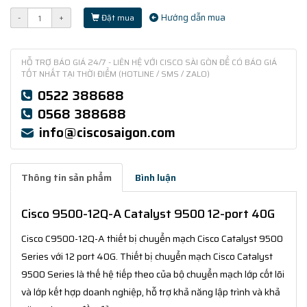
Hướng dẫn mua
-
+
Đặt mua
HỖ TRỢ BÁO GIÁ 24/7 - LIÊN HỆ VỚI CISCO SÀI GÒN ĐỂ CÓ BÁO GIÁ
TỐT NHẤT TẠI THỜI ĐIỂM (HOTLINE / SMS / ZALO)
0522 388688
0568 388688
info@ciscosaigon.com
Thông tin sản phẩm
Bình luận
Cisco 9500-12Q-A Catalyst 9500 12-port 40G
Cisco C9500-12Q-A thiết bị chuyển mạch Cisco Catalyst 9500
Series với 12 port 40G. Thiết bị chuyển mạch Cisco Catalyst
9500 Series là thế hệ tiếp theo của bộ chuyển mạch lớp cốt lõi
và lớp kết hợp doanh nghiệp, hỗ trợ khả năng lập trình và khả