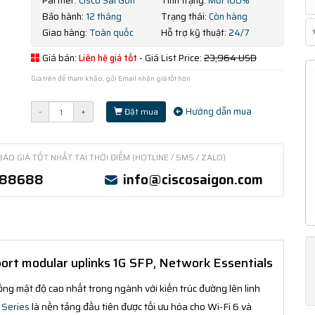
Partner:
Cisco Sài Gòn
Tình trạng:
Mới 100%
Bảo hành:
12 tháng
Trạng thái:
Còn hàng
Giao hàng:
Toàn quốc
Hỗ trợ kỹ thuật:
24/7
Giá bán:
Liên hệ giá tốt
- Giá List Price:
23,964 USD
Giá trên để tham khảo, gửi Email nhận giá tốt hơn
Hướng dẫn mua
-
+
Đặt mua
BÁO GIÁ TỐT NHẤT TẠI THỜI ĐIỂM (HOTLINE / SMS / ZALO)
388688
info@ciscosaigon.com
rt modular uplinks 1G SFP, Network Essentials
ng mật độ cao nhất trong ngành với kiến trúc đường lên linh
 Series
là nền tảng đầu tiên được tối ưu hóa cho Wi-Fi 6 và