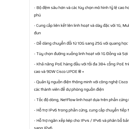
- Bộ đệm sâu hơn và các tùy chọn mô hình tỷ lệ cao 
phú
- Cung cấp liên kết lên linh hoạt và dày đặc với 1G, M
đun
- Dễ dàng chuyển đổi từ 10G sang 25G với quang học 
- Tùy chọn đường xuống linh hoạt với 1G Đồng và Sợi c
- Khả năng PoE hàng đầu với tối đa 384 cổng PoE t
cao và 90W Cisco UPOE ® +
- Quản lý nguồn điện thông minh với công nghệ Cisc
các thành viên để dự phòng nguồn điện
- Tốc độ dòng, NetFlow linh hoạt dựa trên phần cứng
- Hỗ trợ IPv6 trong phần cứng, cung cấp chuyển tiếp
- Hỗ trợ ngăn xếp kép cho IPv4 / IPv6 và phân bổ b
sang IPv6