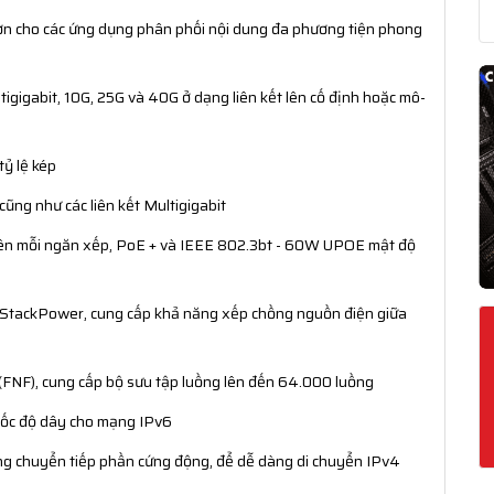
hơn cho các ứng dụng phân phối nội dung đa phương tiện phong
ultigigabit, 10G, 25G và 40G ở dạng liên kết lên cố định hoặc mô-
tỷ lệ kép
ũng như các liên kết Multigigabit
rên mỗi ngăn xếp, PoE + và IEEE 802.3bt - 60W UPOE mật độ
o StackPower, cung cấp khả năng xếp chồng nguồn điện giữa
 (FNF), cung cấp bộ sưu tập luồng lên đến 64.000 luồng
 tốc độ dây cho mạng IPv6
ảng chuyển tiếp phần cứng động, để dễ dàng di chuyển IPv4