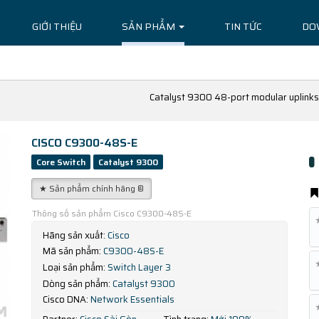
GIỚI THIỆU
SẢN PHẨM
TIN TỨC
DO
Catalyst 9300 48-port modular uplinks
CISCO C9300-48S-E
Core Switch
Catalyst 9300
★ Sản phẩm chính hãng ®
Thông số sản phẩm Cisco C9300-48S-E
Hãng sản xuất:
Cisco
Mã sản phẩm:
C9300-48S-E
Loại sản phẩm:
Switch Layer 3
Dòng sản phẩm:
Catalyst 9300
Cisco DNA:
Network Essentials