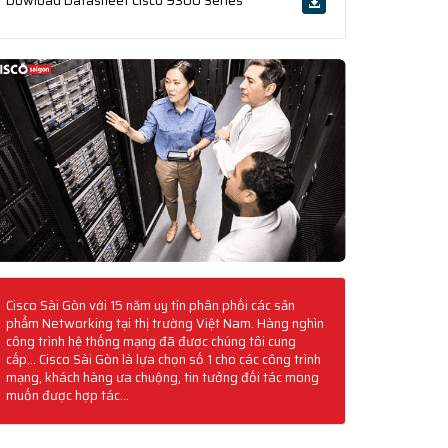
Dowload Datasheet Cisco 9300 Series
Cisco Sài Gòn với 15 năm uy tín phân phối các sản
phẩm Networking tại thị trường Việt Nam. Hàng nghìn
công trình hệ thống mạng đã được chúng tôi cung
cấp... Cisco Sài Gòn là lựa chọn số 1 cho các công trình
mạng, khách hàng ưa chuộng, tin tưởng đối tác mong
muốn được hợp tác...