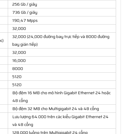
256 Gb / giây
736 Gb / giây
190,47 Mpps
32,000
32,000 (24,000 đường bay trực tiếp và 8000 đường
c)
bay gián tiếp)
32,000
16,000
8000
5120
5120
Bộ đệm 16 MB cho mô hình Gigabit Ethernet 24 hoặc
48 cổng
Bộ đệm 32 MB cho Multigigabit 24 và 48 cổng
Lưu lượng 64.000 trên các kiểu Gigabit Ethernet 24
và 48 cổng
128.000 luồng trên Multigigabit 24 cổng