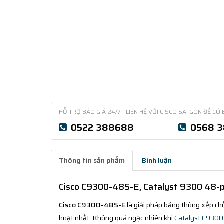
HỖ TRỢ BÁO GIÁ 24/7 - LIÊN HỆ VỚI CISCO SÀI GÒN ĐỂ CÓ 
0522 388688
0568 
Thông tin sản phẩm
Bình luận
Cisco C9300-48S-E, Catalyst 9300 48-po
Cisco C9300-48S-E
là giải pháp băng thông xếp chồ
hoạt nhất. Không quá ngạc nhiên khi
Catalyst C9300