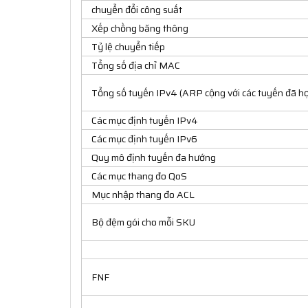
chuyển đổi công suất
Xếp chồng băng thông
Tỷ lệ chuyển tiếp
Tổng số địa chỉ MAC
Tổng số tuyến IPv4 (ARP cộng với các tuyến đã họ
Các mục định tuyến IPv4
Các mục định tuyến IPv6
Quy mô định tuyến đa hướng
Các mục thang đo QoS
Mục nhập thang đo ACL
Bộ đệm gói cho mỗi SKU
FNF