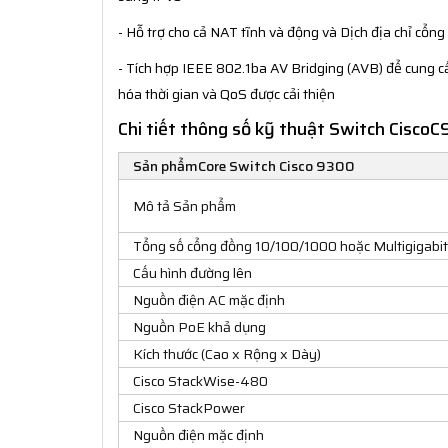
- Hỗ trợ cho cả NAT tĩnh và động và Dịch địa chỉ cổng
- Tích hợp IEEE 802.1ba AV Bridging (AVB) để cung c
hóa thời gian và QoS được cải thiện
Chi tiết thông số kỹ thuật Switch Cisc
Sản phẩmCore Switch Cisco 9300
Mô tả Sản phẩm
Tổng số cổng đồng 10/100/1000 hoặc Multigigabit
Cấu hình đường lên
Nguồn điện AC mặc định
Nguồn PoE khả dụng
Kích thước (Cao x Rộng x Dày)
Cisco StackWise-480
Cisco StackPower
Nguồn điện mặc định