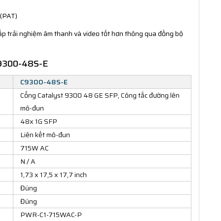
 (PAT)
ấp trải nghiệm âm thanh và video tốt hơn thông qua đồng bộ
oC9300-48S-E
C9300-48S-E
Cổng Catalyst 9300 48 GE SFP, Công tắc đường lên
mô-đun
48x 1G SFP
Liên kết mô-đun
715W AC
N / A
1,73 x 17,5 x 17,7 inch
Đúng
Đúng
PWR-C1-715WAC-P