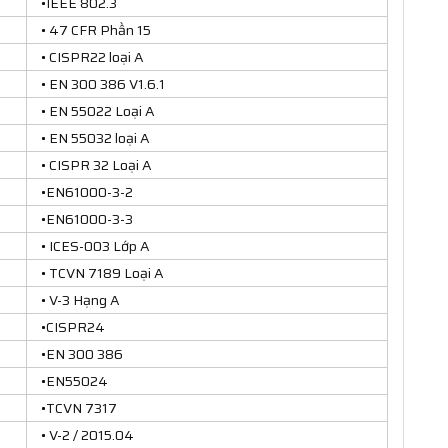
•IEEE 802.3
• 47 CFR Phần 15
• CISPR22 loại A
• EN 300 386 V1.6.1
• EN 55022 Loại A
• EN 55032 loại A
• CISPR 32 Loại A
•EN61000-3-2
•EN61000-3-3
• ICES-003 Lớp A
• TCVN 7189 Loại A
• V-3 Hạng A
•CISPR24
•EN 300 386
•EN55024
•TCVN 7317
• V-2 / 2015.04