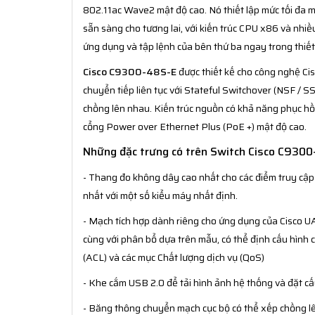
802.11ac Wave2 mật độ cao. Nó thiết lập mức tối đa 
sẵn sàng cho tương lai, với kiến trúc CPU x86 và nhi
ứng dụng và tập lệnh của bên thứ ba ngay trong thiết 
Cisco C9300-48S-E
được thiết kế cho công nghệ Cis
chuyển tiếp liên tục với Stateful Switchover (NSF / SS
chồng lên nhau. Kiến trúc nguồn có khả năng phục hồ
cổng Power over Ethernet Plus (PoE +) mật độ cao.
Những đặc trưng có trên Switch Cisco C930
- Thang đo không dây cao nhất cho các điểm truy cập
nhất với một số kiểu máy nhất định.
- Mạch tích hợp dành riêng cho ứng dụng của Cisco UA
cùng với phân bổ dựa trên mẫu, có thể định cấu hình 
(ACL) và các mục Chất lượng dịch vụ (QoS)
- Khe cắm USB 2.0 để tải hình ảnh hệ thống và đặt cấ
- Băng thông chuyển mạch cục bộ có thể xếp chồng 