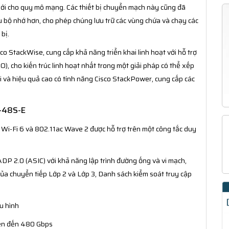
mới cho quy mô mạng. Các thiết bị chuyển mạch này cũng đã
ều bộ nhớ hơn, cho phép chúng lưu trữ các vùng chứa và chạy các
bị.
co StackWise, cung cấp khả năng triển khai linh hoạt với hỗ trợ
O), cho kiến trúc linh hoạt nhất trong một giải pháp có thể xếp
i và hiệu quả cao có tính năng Cisco StackPower, cung cấp các
0-48S-E
 Wi-Fi 6 và 802.11ac Wave 2 được hỗ trợ trên một công tắc duy
DP 2.0 (ASIC) với khả năng lập trình đường ống và vi mạch,
của chuyển tiếp Lớp 2 và Lớp 3, Danh sách kiểm soát truy cập
u hình
lên đến 480 Gbps