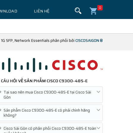
0
WNLOAD
LIÊN HỆ
 1G SFP, Network Essentials phân phối bởi
CISCOSAIGON ®
CÂU HỎI VỀ SẢN PHẨM
CISCO C9300-48S-E
★
Tại sao nên mua Cisco C9300-48S-E tại Cisco Sài
Gòn
★
Sản phẩm Cisco C9300-48S-E có phải chính hãng
không?
★
Cisco Sài Gòn có phân phối Cisco C9300-48S-E toàn