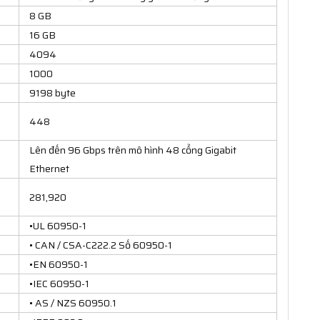
8 GB
16 GB
4094
1000
9198 byte
448
Lên đến 96 Gbps trên mô hình 48 cổng Gigabit
Ethernet
281,920
•UL 60950-1
• CAN / CSA-C222.2 Số 60950-1
•EN 60950-1
•IEC 60950-1
• AS / NZS 60950.1