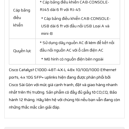
* Cáp bảng điều khiển CAB-CONSOLE-
RJ45 dài 6 ft với RJ-45
Cáp bảng
điều
* Cáp bảng điều khiển CAB-CONSOLE-
khiển
USB dài 6 ft với đầu nối USB Loại A và
mini-B
* Sử dụng dây nguồn AC đi kèm để kết nối
đầu nối nguồn AC với ổ cắm điện AC
Quyền lực
* Mô hình có nguồn điện bên ngoài
Cisco Catalyst C1000-48T-4X-L 48x 10/100/1000 Ethernet
ports, 4x 10G SFP+ uplinks hiện đang được phân phối bởi
Cisco Sài Gòn với mức giá cạnh tranh, đặt và giao hàng nhanh
nhất trên thị trường. Sản phẩm có đầy đủ giấy tờ CO,CQ, Bảo
hành 12 tháng. Hãy liên hệ với chúng tôi nếu bạn vẫn đang còn
những thắc mắc cần giải đáp.