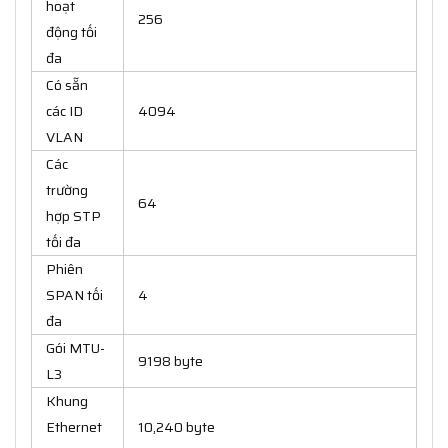
hoạt
256
động tối
đa
Có sẵn
các ID
4094
VLAN
Các
trường
64
hợp STP
tối đa
Phiên
SPAN tối
4
đa
Gói MTU-
9198 byte
L3
Khung
Ethernet
10,240 byte