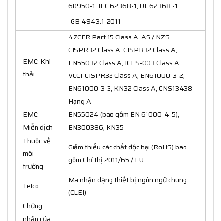
60950-1, IEC 62368-1, UL 62368 -1
GB 4943.1-2011
47CFR Part 15 Class A, AS / NZS
CISPR32 Class A, CISPR32 Class A,
EMC: Khí
EN55032 Class A, ICES-003 Class A,
thải
VCCI-CISPR32 Class A, EN61000-3-2,
EN61000-3-3, KN32 Class A, CNS13438
Hạng A
EMC:
EN55024 (bao gồm EN 61000-4-5),
Miễn dịch
EN300386, KN35
Thuộc về
Giảm thiểu các chất độc hại (RoHS) bao
môi
gồm Chỉ thị 2011/65 / EU
trường
Mã nhận dạng thiết bị ngôn ngữ chung
Telco
(CLEI)
Chứng
nhận của