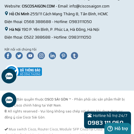
Website:
CISCOSAIGON.COM
- Email:
info@ciscosaigon.com
Hồ Chí Minh
259/11 Cách Mạng Tháng 8, Tân Bình, HCMC
Điện thoại:
0568 388688
- Hotline:
0983111050
Hà Nội
190 P. Yên Bình, P. Phúc La, Hà Đông, Hà Nội
Điện thoại:
0522 388688
- Hotline:
0983111050
Kết nối với chúng tôi
© 2018 Bản quyền thuộc
CISCO SÀI GÒN
™ - Phân phối các sản phẩm thiết bị
mạng Cisco chính hãng tại Việt Nam.
® All rights reserved - Vui lòng không sao chép nội dung khi chưa được sự
Hotline hỗ trợ 24/7
đồng ý của Cisco Sài Gòn.
0983 111 050
Mua switch Cisco, Router Cisco, Module SFP Cisco tại Cisco Sài Gòn. Cách