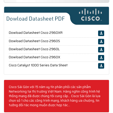
Dowload Datasheet Cisco 2960XR
Dowload Datasheet Cisco 2960S
Dowload Datasheet Cisco 2960L
Dowload Datasheet Cisco 2960X
Cisco Catalyst 1000 Series Data Sheet
Cisco Sài Gòn với 15 năm uy tín phân phối các sản phẩm
Networking tại thị trường Việt Nam. Hàng nghìn công trình hệ
thống mạng đã được chúng tôi cung cấp... Cisco Sài Gòn là lựa
chọn số 1 cho các công trình mạng, khách hàng ưa chuộng, tin
tưởng đối tác mong muốn được hợp tác...