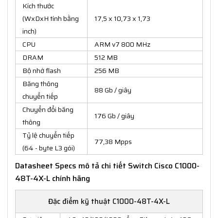
Kích thước
(WxDxH tính bằng
17,5 x 10,73 x 1,73
inch)
CPU
ARM v7 800 MHz
DRAM
512 MB
Bộ nhớ flash
256 MB
Băng thông
88 Gb / giây
chuyển tiếp
Chuyển đổi băng
176 Gb / giây
thông
Tỷ lệ chuyển tiếp
77,38 Mpps
(64 - byte L3 gói)
Datasheet Specs mô tả chi tiết Switch Cisco C1000-
48T-4X-L chính hãng
Đặc điểm kỹ thuật C1000-48T-4X-L