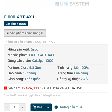
C1000-48T-4X-L
Catalyst 1000
★ Sản phẩm chính hãng ®
Thông số sản phẩm C1000-48T-4X-L
Hãng sản xuất:
Cisco
Mã sản phẩm:
C1000-48T-4X-L
Dòng sản phẩm:
Catalyst 1000
Partner:
Cisco Sài Gòn
Tình trạng:
Mới 100%
Bảo hành:
12 tháng
Trạng thái:
Còn hàng
Giao hàng:
Toàn quốc
Hỗ trợ kỹ thuật:
24/7
Giá bán:
36,424,000 đ
- Giá List Price:
4,094 USD
Giá trên để tham khảo, gửi Email nhận giá tốt hơn
Hướng dẫn mua
-
+
Đặt mua