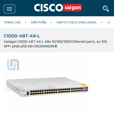
Toggle
navigation
TRANG CHỦ
SẢN PHẨM
SWITCH CISCO 2960 2960L
CATA
C1000-48T-4X-L
Catalyst C1000-48T-4X-L 48x 10/100/1000 Ethernet ports, 4x 10G
SFP+ phân phối bởi
CISCOSAIGON ®