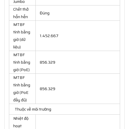
Jumbo
Chết thở
Đúng
hổn hển
MTBF
tính bằng
1.452.667
giờ (dữ
liệu)
MTBF
tính bằng
856.329
giờ (PoE)
MTBF
tính bằng
856.329
giờ (PoE
đầy đủ)
Thuộc về môi trường
Nhiệt độ
hoạt