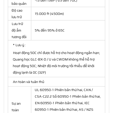
-13 đến 158F (-25 đến 70C)
bảo quản
Độ cao
15.000 ft (4500m)
lưu trữ
Lưu trữ
độ ẩm
5% đến 95% ở 65C
tương đối
* Lưu ý :
Hoạt động 50C chỉ được hỗ trợ cho hoạt động ngắn hạn;
Quang học GLC-BX-D / U và CWDM không thể hỗ trợ
hoạt động 50C; Nhiệt độ môi trường tối thiểu để khởi
động lạnh là 0C (32F)
An toàn và tuân thủ
UL 60950-1 Phiên bản thứ hai, CAN /
CSA-C22.2 Số 60950-1 Phiên bản thứ hai,
EN 60950-1 Phiên bản thứ hai, IEC
Sự an
60950-1 Phiên bản thứ hai, AS / NZS
toàn