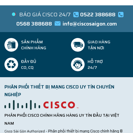
BÁO GIÁ CISCO 24/7
0522 388688
0568 388688
info@ciscosaigon.com
SẢN PHẨM
GIAO HÀNG
CHÍNH HÃNG
TẬN NƠI
ĐẦY ĐỦ
HỖ TRỢ
CO, CQ
24/7
PHÂN PHỐI THIẾT BỊ MẠNG CISCO UY TÍN CHUYÊN
NGHIỆP
PHÂN PHỐI CISCO CHÍNH HÃNG HÀNG UY TÍN ĐẦU TẠI VIỆT
NAM
- Phân phối thiết bị mạng Cisco chính hãng ®
Cisco Sài Gòn Authorized