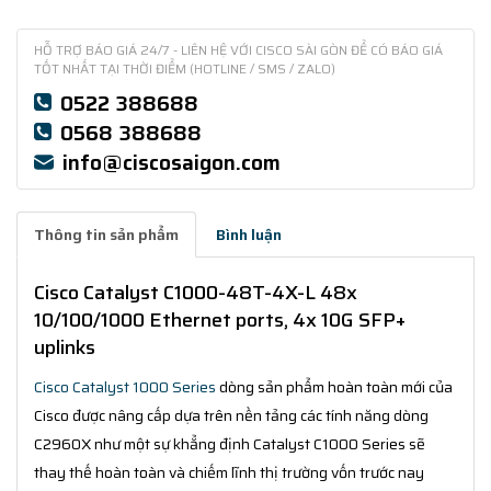
HỖ TRỢ BÁO GIÁ 24/7 - LIÊN HỆ VỚI CISCO SÀI GÒN ĐỂ CÓ BÁO GIÁ
TỐT NHẤT TẠI THỜI ĐIỂM (HOTLINE / SMS / ZALO)
0522 388688
0568 388688
info@ciscosaigon.com
Thông tin sản phẩm
Bình luận
Cisco Catalyst C1000-48T-4X-L 48x
10/100/1000 Ethernet ports, 4x 10G SFP+
uplinks
Cisco Catalyst 1000 Series
dòng sản phẩm hoàn toàn mới của
Cisco được nâng cấp dựa trên nền tảng các tính năng dòng
C2960X như một sự khẳng định Catalyst C1000 Series sẽ
thay thế hoàn toàn và chiếm lĩnh thị trường vốn trước nay