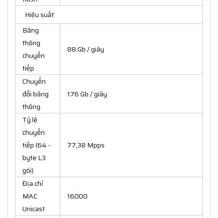
Hiệu suất
Băng
thông
88 Gb / giây
chuyển
tiếp
Chuyển
đổi băng
176 Gb / giây
thông
Tỷ lệ
chuyển
tiếp (64 -
77,38 Mpps
byte L3
gói)
Địa chỉ
MAC
16000
Unicast