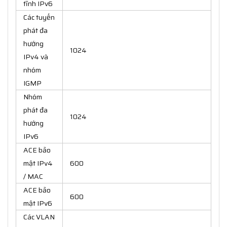
tĩnh IPv6
Các tuyến
phát đa
hướng
1024
IPv4 và
nhóm
IGMP
Nhóm
phát đa
1024
hướng
IPv6
ACE bảo
mật IPv4
600
/ MAC
ACE bảo
600
mật IPv6
Các VLAN