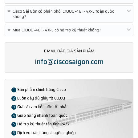
★
Cisco Sài Gòn có phân phối C1000-48T-4X-L toàn quốc
không?
★
Mua C1000-48T-4X-L có hỗ trợ kỹ thuật không?
E MAIL BÁO GIÁ SẢN PHẨM
info@ciscosaigon.com
Sản phẩm chính hãng Cisco
1
Luôn đầy đủ giấy tờ CO,CQ
2
Giá cả cam kết luôn tốt nhất
3
Giao hàng nhanh toàn quốc
4
Hỗ trợ kỹ thuật tận tình 24/7
5
Dịch vụ bán hàng chuyên nghiệp
6