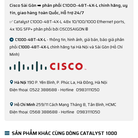
Cisco Sài Gòn ➡️ phân phối C1000-48T-4X-L chính hãng, uy
tín, giao hàng toàn Quốc, Hỗ trợ 24/7
✅
Catalyst C1000-48T-4X-L 48x 10/100/1000 Ethernet ports,
4x 10G SFP+ phân phối bởi CISCOSAIGON ®
C1000-48T-4X-L
- thông tin, hình ảnh, giá bán, báo giá phân
phối
C1000-48T-4X-L
chính hãng tại Hà Nội và Sài Gòn (Hồ Chí
Minh)
Hà Nội
190 P. Yên Bình, P. Phúc La, Hà Đông, Hà Nội
Điện thoại: 0522 388688 - Hotline
0983111050
Hồ Chí Minh
259/11 Cách Mạng Tháng 8, Tân Bình, HCMC
Điện thoại: 0568 388688 - Hotline
0983111050
SẢN PHẨM KHÁC CÙNG DÒNG CATALYST 1000