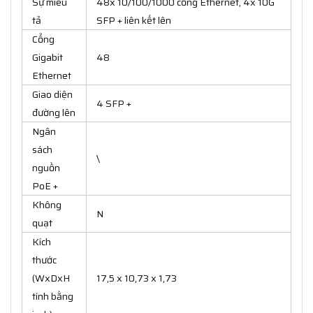
Sự miêu
48x 10/100/1000 cổng Ethernet, 4x 10G
tả
SFP + liên kết lên
Cổng
Gigabit
48
Ethernet
Giao diện
4 SFP +
đường lên
Ngân
sách
\
nguồn
PoE +
Không
N
quạt
Kích
thước
(WxDxH
17,5 x 10,73 x 1,73
tính bằng