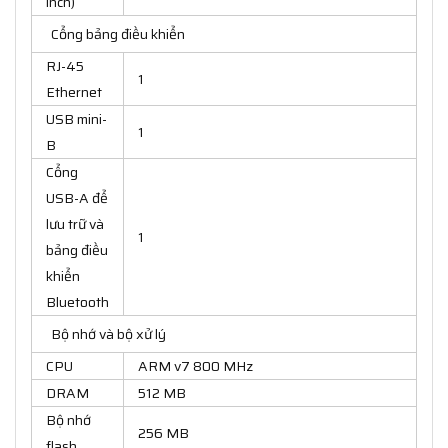
inch)
Cổng bảng điều khiển
RJ-45
1
Ethernet
USB mini-
1
B
Cổng
USB-A để
lưu trữ và
1
bảng điều
khiển
Bluetooth
Bộ nhớ và bộ xử lý
CPU
ARM v7 800 MHz
DRAM
512 MB
Bộ nhớ
256 MB
flash