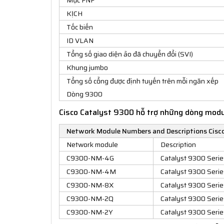
Mục FNF
KỊCH
Tốc biến
ID VLAN
Tổng số giao diện ảo đã chuyển đổi (SVI)
Khung jumbo
Tổng số cổng được định tuyến trên mỗi ngăn xếp
Dòng 9300
Cisco Catalyst 9300 hỗ trợ những dòng mod
Network Module Numbers and Descriptions Cisco
Network module
Description
C9300-NM-4G
Catalyst 9300 Seri
C9300-NM-4M
Catalyst 9300 Serie
C9300-NM-8X
Catalyst 9300 Seri
C9300-NM-2Q
Catalyst 9300 Seri
C9300-NM-2Y
Catalyst 9300 Seri