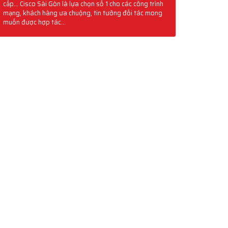
cấp... Cisco Sài Gòn là lựa chọn số 1 cho các công trình
mạng, khách hàng ưa chuộng, tin tưởng đối tác mong
muốn được hợp tác...