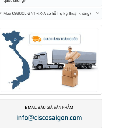
quốc không?
★
Mua C9300L-24T-4X-A có hỗ trợ kỹ thuật không?
E MAIL BÁO GIÁ SẢN PHẨM
info@ciscosaigon.com