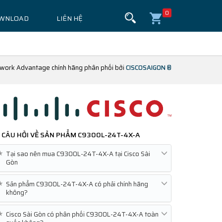
0
WNLOAD
LIÊN HỆ
etwork Advantage chính hãng phân phối bởi
CISCOSAIGON ®
CÂU HỎI VỀ SẢN PHẨM
C9300L-24T-4X-A
★
Tại sao nên mua C9300L-24T-4X-A tại Cisco Sài
Gòn
★
Sản phẩm C9300L-24T-4X-A có phải chính hãng
không?
★
Cisco Sài Gòn có phân phối C9300L-24T-4X-A toàn