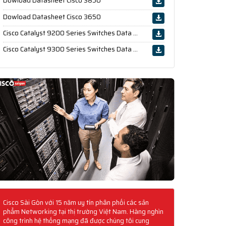
Dowload Datasheet Cisco 3850
Dowload Datasheet Cisco 3650
Cisco Catalyst 9200 Series Switches Data Sheet
Cisco Catalyst 9300 Series Switches Data Sheet
Cisco Sài Gòn với 15 năm uy tín phân phối các sản
phẩm Networking tại thị trường Việt Nam. Hàng nghìn
công trình hệ thống mạng đã được chúng tôi cung