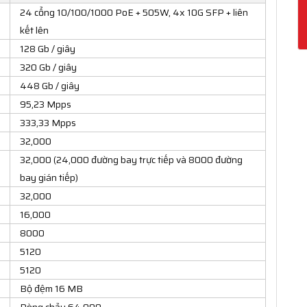
24 cổng 10/100/1000 PoE + 505W, 4x 10G SFP + liên
kết lên
128 Gb / giây
320 Gb / giây
448 Gb / giây
95,23 Mpps
333,33 Mpps
32,000
32,000 (24,000 đường bay trực tiếp và 8000 đường
bay gián tiếp)
32,000
16,000
8000
5120
5120
Bộ đệm 16 MB