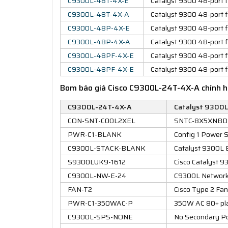
C9300L-48T-4X-E
Catalyst 9300 48-port f
C9300L-48T-4X-A
Catalyst 9300 48-port f
C9300L-48P-4X-E
Catalyst 9300 48-port f
C9300L-48P-4X-A
Catalyst 9300 48-port 
C9300L-48PF-4X-E
Catalyst 9300 48-port f
C9300L-48PF-4X-E
Catalyst 9300 48-port f
Bom báo giá Cisco C9300L-24T-4X-A chính 
C9300L-24T-4X-A
Catalyst 9300L 
CON-SNT-C00L2XEL
SNTC-8X5XNBD Ca
PWR-C1-BLANK
Config 1 Power 
C9300L-STACK-BLANK
Catalyst 9300L 
S9300LUK9-1612
Cisco Catalyst 
C9300L-NW-E-24
C9300L Network E
FAN-T2
Cisco Type 2 Fa
PWR-C1-350WAC-P
350W AC 80+ pla
C9300L-SPS-NONE
No Secondary Po