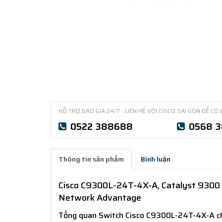
HỖ TRỢ BÁO GIÁ 24/7 - LIÊN HỆ VỚI CISCO SÀI GÒN ĐỂ CÓ 
0522 388688
0568 
Thông tin sản phẩm
Bình luận
Cisco C9300L-24T-4X-A, Catalyst 9300 24
Network Advantage
Tổng quan Switch Cisco C9300L-24T-4X-A c