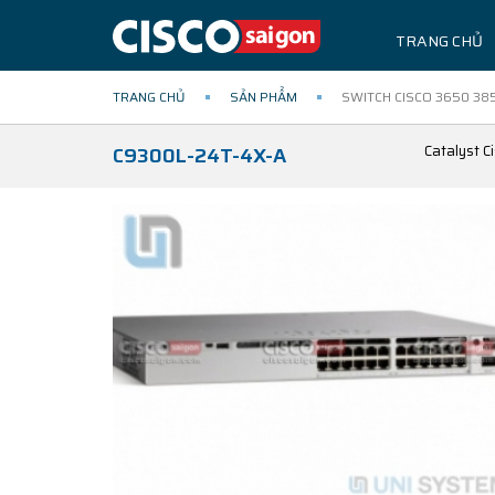
TRANG CHỦ
TRANG CHỦ
SẢN PHẨM
SWITCH CISCO 3650 38
Catalyst C
C9300L-24T-4X-A