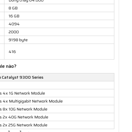
Dòng chảy 64.000
8 GB
16 GB
4094
2000
9198 byte
416
ule nào?
 Catalyst 9300 Series
es 4x 1G Network Module
s 4x Multigigabit Network Module
es 8x 10G Network Module
es 2x 40G Network Module
es 2x 25G Network Module