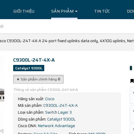
GIỚI THIỆU
SẢN PHẨM
TIN TỨC
DO
50
isco C9300L-24T-4X-A 24-port fixed uplinks data only, 4X10G uplinks, N
C9300L-24T-4X-A
Catalyst 9300L
★ Sản phẩm chính hãng ®
Thông số sản phẩm C9300L-24T-4X-A
Hãng sản xuất:
Cisco
Mã sản phẩm:
C9300L-24T-4X-A
Loại sản phẩm:
Switch Layer 3
Dòng sản phẩm:
Catalyst 9300L
Cisco DNA:
Network Advantage