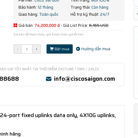
Partner:
Cisco Sài Gòn
Tình trạng:
Mới 100%
Bảo hành:
12 tháng
Trạng thái:
Còn hàng
Giao hàng:
Toàn quốc
Hỗ trợ kỹ thuật:
24/7
Giá bán:
74,200,000 đ
- Giá List Price:
6,165 USD
Giá trên để tham khảo, gửi Email nhận giá tốt hơn
Hướng dẫn mua
-
+
Đặt mua
BÁO GIÁ TỐT NHẤT TẠI THỜI ĐIỂM (HOTLINE / SMS / ZALO)
388688
info@ciscosaigon.com
-port fixed uplinks data only, 4X10G uplinks,
hính hãng