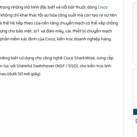
trong những mô hình đặc biệt và nổi bật thuộc dòng
Cisco
i không chỉ khai thác tối ưu hóa công suất mà còn tạo ra sự tiện
à thế hệ tiếp theo của nền tảng chuyển mạch có thể xếp chồng
dựng cho bảo mật, IoT và đám mây, các thiết bị chuyển mạch
phần mềm xác định của Cisco, kiến trúc doanh nghiệp hàng
 riêng biệt sử dụng cho công nghệ Cisco StackWise, cung cấp
ên tục với Stateful Switchover (NSF / SSO), cho kiến trúc linh
au (dưới 50 mili giây).