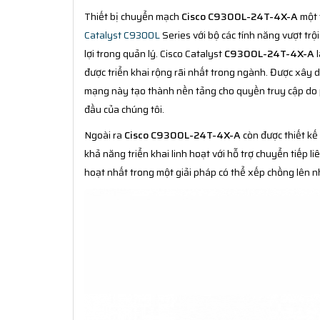
Thiết bị chuyển mạch
Cisco C9300L-24T-4X-A
một 
Catalyst C9300L
Series với bộ các tính năng vượt trộ
lợi trong quản lý. Cisco Catalyst
C9300L-24T-4X-A
l
được triển khai rộng rãi nhất trong ngành. Được xây 
mạng này tạo thành nền tảng cho quyền truy cập do 
đầu của chúng tôi.
Ngoài ra
Cisco C9300L-24T-4X-A
còn được thiết kế
khả năng triển khai linh hoạt với hỗ trợ chuyển tiếp li
hoạt nhất trong một giải pháp có thể xếp chồng lên nh