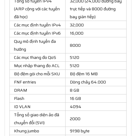
Tổng số tuyến IPv4
32,000 (24,000 đường bay
(ARP cộng với các tuyến
trực tiếp và 8000 đường
đã học)
bay gián tiếp)
Các mục định tuyến IPv4
32,000
Các mục định tuyến IPv6
16,000
Quy mô định tuyến đa
8000
hướng
Các mục thang đo QoS
5120
Mục nhập thang đo ACL
5120
Bộ đệm gói cho mỗi SKU
Bộ đệm 16 MB
FNF entries
Dòng chảy 64.000
DRAM
8 GB
Flash
16 GB
ID VLAN
4094
Tổng số giao diện ảo đã
2000
chuyển đổi (SVI)
Khung jumbo
9198 byte