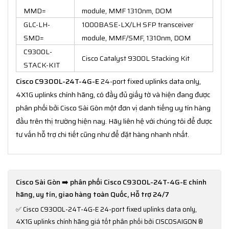
MMD=
module, MMF 1310nm, DOM
GLC-LH-
1000BASE-LX/LH SFP transceiver
SMD=
module, MMF/SMF, 1310nm, DOM
C9300L-
Cisco Catalyst 9300L Stacking Kit
STACK-KIT
Cisco C9300L-24T-4G-E
24-port fixed uplinks data only,
4X1G uplinks chính hãng, có đầy đủ giấy tờ và hiện đang được
phân phối bởi Cisco Sài Gòn một đơn vị danh tiếng uy tín hàng
đầu trên thị trường hiện nay. Hãy liên hệ với chúng tôi để được
tư vấn hỗ trợ chi tiết cũng như để đặt hàng nhanh nhất.
Cisco Sài Gòn ➡️ phân phối Cisco C9300L-24T-4G-E chính
hãng, uy tín, giao hàng toàn Quốc, Hỗ trợ 24/7
✅
Cisco C9300L-24T-4G-E 24-port fixed uplinks data only,
4X1G uplinks chính hãng giá tốt phân phối bởi CISCOSAIGON ®