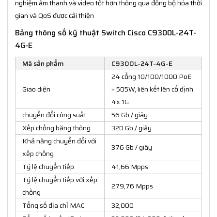
nghiệm âm thanh và video tốt hơn thông qua đồng bộ hóa thời
gian và QoS được cải thiện
Bảng thông số kỹ thuật Switch Cisco C9300L-24T-
4G-E
Mã sản phẩm
C9300L-24T-4G-E
24 cổng 10/100/1000 PoE
Giao diện
+ 505W, liên kết lên cố định
4x 1G
chuyển đổi công suất
56 Gb / giây
Xếp chồng băng thông
320 Gb / giây
Khả năng chuyển đổi với
376 Gb / giây
xếp chồng
Tỷ lệ chuyển tiếp
41,66 Mpps
Tỷ lệ chuyển tiếp với xếp
279,76 Mpps
chồng
Tổng số địa chỉ MAC
32,000