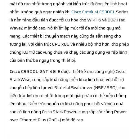
mật độ cao nhất trong ngành với kiến trúc đường lên linh hoạt
nhất. Không quá ngạc nhiên khi
Cisco Catalyst C9300L
Series
là nền tảng đầu tiên được tối ưu hóa cho Wi-Fi 6 và 802.11ac
Wave2 mật độ cao. Nó thiết lập mức tối đa mới cho quy mô
mạng. Các thiết bị chuyển mạch này cũng đã sẵn sàng cho
tương lai, với kiến trúc CPU x86 và nhiều bộ nhớ hơn, cho phép
chúng lưu trữ các vùng chứa và chạy các ứng dụng và tập lệnh
của bên thứ ba ngay trong thiết bị.
Cisco C9300L-24T-4G-E
được thiết kế cho công nghệ Cisco
StackWise, cung cấp khả năng triển khai linh hoạt với hỗ trợ
chuyển tiếp liên tục với Stateful Switchover (NSF / SSO), cho
kiến trúc linh hoạt nhất trong một giải pháp có thể xếp chồng
lên nhau. Kiến trúc nguồn có khả năng phục hồi và hiệu quả
cao có tính năng Cisco StackPower, cung cấp các cổng Power
over Ethernet Plus (PoE +) mật độ cao.