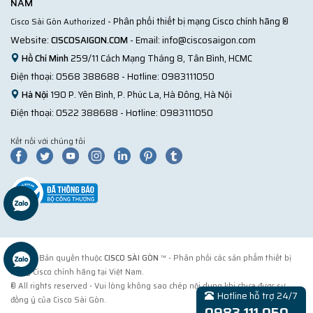
NAM
- Phân phối thiết bị mạng Cisco chính hãng ®
Cisco Sài Gòn Authorized
Website:
CISCOSAIGON.COM
- Email:
info@ciscosaigon.com
Hồ Chí Minh
259/11 Cách Mạng Tháng 8, Tân Bình, HCMC
Điện thoại:
0568 388688
- Hotline:
0983111050
Hà Nội
190 P. Yên Bình, P. Phúc La, Hà Đông, Hà Nội
Điện thoại:
0522 388688
- Hotline:
0983111050
Kết nối với chúng tôi
© 2018 Bản quyền thuộc
CISCO SÀI GÒN
™ - Phân phối các sản phẩm thiết bị
mạng Cisco chính hãng tại Việt Nam.
® All rights reserved - Vui lòng không sao chép nội dung khi chưa được sự
Hotline hỗ trợ 24/7
đồng ý của Cisco Sài Gòn.
0983 111 050