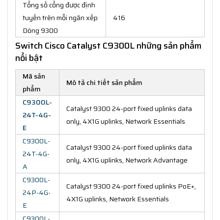
Tổng số cổng được định
tuyến trên mỗi ngăn xếp
416
Dòng 9300
Switch Cisco Catalyst C9300L những sản phẩm
nổi bật
Mã sản
Mô tả chi tiết sản phẩm
phẩm
C9300L-
Catalyst 9300 24-port fixed uplinks data
24T-4G-
only, 4X1G uplinks, Network Essentials
E
C9300L-
Catalyst 9300 24-port fixed uplinks data
24T-4G-
only, 4X1G uplinks, Network Advantage
A
C9300L-
Catalyst 9300 24-port fixed uplinks PoE+,
24P-4G-
4X1G uplinks, Network Essentials
E
C9300L-