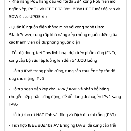
- Khả năng PoE hàng đầu với tối đa 384 cổng PoE trên mỗi
ngăn xếp, PoE + và IEEE 802.3bt - 60W UPOE mật độ cao và
90W Cisco UPOE ® +
- Quản lý nguồn điện thông minh với công nghệ Cisco
StackPower, cung cấp khả năng xếp chồng nguồn điện giữa
các thành viên để dự phòng nguồn điện
- Tốc độ dòng, NetFlow linh hoạt dựa trên phần cứng (FNF),
cung cấp bộ sưu tập luồng lên đến 64.000 luồng
- Hỗ trợ IPv6 trong phần cứng, cung cấp chuyển tiếp tốc độ
dây cho mạng IPv6
- Hỗ trợ ngăn xếp kép cho IPv4 / IPv6 và phân bổ bảng
chuyển tiếp phần cứng động, để dễ dàng di chuyển IPv4 sang
IPv6
- Hỗ trợ cho cả NAT tĩnh và động và Dịch địa chỉ cổng (PAT)
- Tích hợp IEEE 802.1ba AV Bridging (AVB) để cung cấp trải