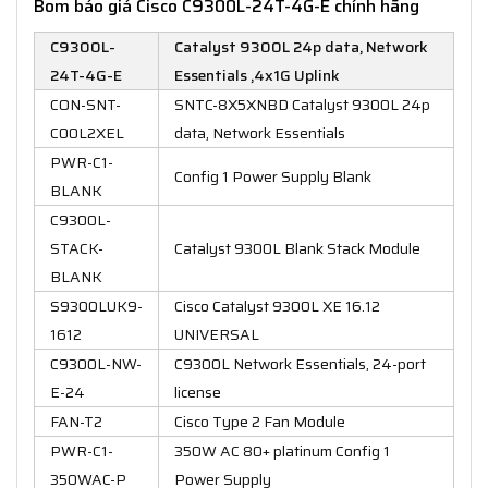
Bom báo giá Cisco C9300L-24T-4G-E chính hãng
C9300L-
Catalyst 9300L 24p data, Network
24T-4G-E
Essentials ,4x1G Uplink
CON-SNT-
SNTC-8X5XNBD Catalyst 9300L 24p
C00L2XEL
data, Network Essentials
PWR-C1-
Config 1 Power Supply Blank
BLANK
C9300L-
STACK-
Catalyst 9300L Blank Stack Module
BLANK
S9300LUK9-
Cisco Catalyst 9300L XE 16.12
1612
UNIVERSAL
C9300L-NW-
C9300L Network Essentials, 24-port
E-24
license
FAN-T2
Cisco Type 2 Fan Module
PWR-C1-
350W AC 80+ platinum Config 1
350WAC-P
Power Supply