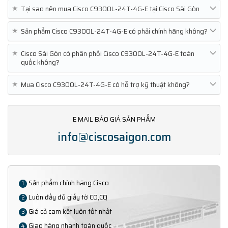
★
Tại sao nên mua Cisco C9300L-24T-4G-E tại Cisco Sài Gòn
★
Sản phẩm Cisco C9300L-24T-4G-E có phải chính hãng không?
★
Cisco Sài Gòn có phân phối Cisco C9300L-24T-4G-E toàn
quốc không?
★
Mua Cisco C9300L-24T-4G-E có hỗ trợ kỹ thuật không?
E MAIL BÁO GIÁ SẢN PHẨM
info@ciscosaigon.com
Sản phẩm chính hãng Cisco
1
Luôn đầy đủ giấy tờ CO,CQ
2
Giá cả cam kết luôn tốt nhất
3
Giao hàng nhanh toàn quốc
4