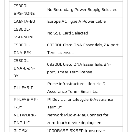
C9300L-
No Secondary Power Supply Selected
SPS-NONE
CAB-TA-EU
Europe AC Type A Power Cable
C9300L-
No SSD Card Selected
SSD-NONE
C9300L-
C9300L Cisco DNA Essentials, 24-port
DNA-E24
Term Licenses
C9300L-
C9300L Cisco DNA Essentials, 24-
DNA-E-24-
port, 3 Year Term license
3Y
Prime Infrastructure Lifecycle &
PI-LFAS-T
Assurance Term - Smart Lic
PI-LFAS-AP-
PI Dev Lic for Lifecycle & Assurance
T-3Y
Term 3Y
NETWORK-
Network Plug-n-Play Connect for
PNP-LIC
zero-touch device deployment
GLC-SX-
1000BASE-SX SFP transceiver