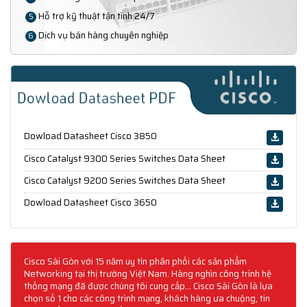
Hỗ trợ kỹ thuật tận tình 24/7
5
Dịch vụ bán hàng chuyên nghiệp
6
Dowload Datasheet Cisco 3850
Cisco Catalyst 9300 Series Switches Data Sheet
Cisco Catalyst 9200 Series Switches Data Sheet
Dowload Datasheet Cisco 3650
Cisco Sài Gòn với 15 năm uy tín phân phối các sản phẩm
Networking tại thị trường Việt Nam. Hàng nghìn công trình hệ
thống mạng đã được chúng tôi cung cấp... Cisco Sài Gòn là lựa
chọn số 1 cho các công trình mạng, khách hàng ưa chuộng, tin