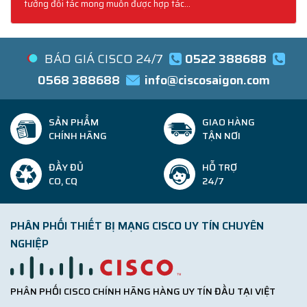
tưởng đối tác mong muốn được hợp tác...
BÁO GIÁ CISCO 24/7
0522 388688
0568 388688
info@ciscosaigon.com
SẢN PHẨM
GIAO HÀNG
CHÍNH HÃNG
TẬN NƠI
ĐẦY ĐỦ
HỖ TRỢ
CO, CQ
24/7
PHÂN PHỐI THIẾT BỊ MẠNG CISCO UY TÍN CHUYÊN
NGHIỆP
PHÂN PHỐI CISCO CHÍNH HÃNG HÀNG UY TÍN ĐẦU TẠI VIỆT