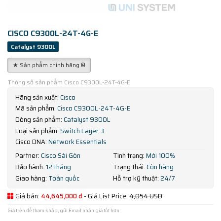
CISCO C9300L-24T-4G-E
Catalyst 9300L
★ Sản phẩm chính hãng ®
Thông số sản phẩm Cisco C9300L-24T-4G-E
Hãng sản xuất:
Cisco
Mã sản phẩm:
Cisco C9300L-24T-4G-E
Dòng sản phẩm:
Catalyst 9300L
Loại sản phẩm:
Switch Layer 3
Cisco DNA:
Network Essentials
Partner:
Cisco Sài Gòn
Tình trạng:
Mới 100%
Bảo hành:
12 tháng
Trạng thái:
Còn hàng
Giao hàng:
Toàn quốc
Hỗ trợ kỹ thuật:
24/7
Giá bán:
44,645,000 đ
- Giá List Price:
4,054 USD
Giá trên để tham khảo, gửi Email nhận giá tốt hơn