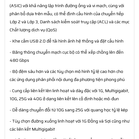
(ASIC) với khả năng lập trình đường ống và vi mạch, cùng với
phân bổ dựa trên mẫu, có thể định cấu hình của chuyển tiếp
Lớp 2 và Lớp 3, Danh sách kiểm soát truy cập (ACL) và các mục
Chất lượng dịch vụ (QoS)
- Khe cắm USB 2.0 để tải hình ảnh hệ thống và đặt cấu hình
- Băng thông chuyển mạch cục bộ có thể xếp chồng lên đến
480 Gbps
- Bộ đệm sâu hơn và các tùy chọn mô hình tỷ lệ cao hơn cho
các ứng dụng phân phối nội dung đa phương tiện phong phú
- Cung cấp liên kết lên linh hoạt và dày đặc với 1G, Multigigabit,
10G, 25G và 40G ở dạng liên kết lên cố định hoặc mô-đun
- Dễ dàng chuyển đổi từ 10G sang 25G với quang học tỷ lệ kép
- Tùy chọn đường xuống linh hoạt với 1G Đồng và Sợi cũng như
các liên kết Multigigabit