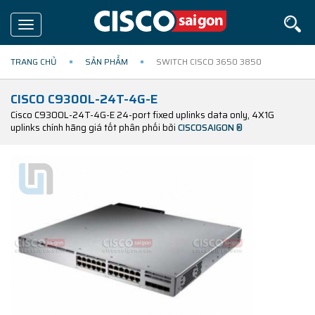
Toggle
navigation
TRANG CHỦ
SẢN PHẨM
SWITCH CISCO 3650 3850
CISCO C9300L-24T-4G-E
Cisco C9300L-24T-4G-E 24-port fixed uplinks data only, 4X1G
uplinks chính hãng giá tốt phân phối bởi
CISCOSAIGON ®