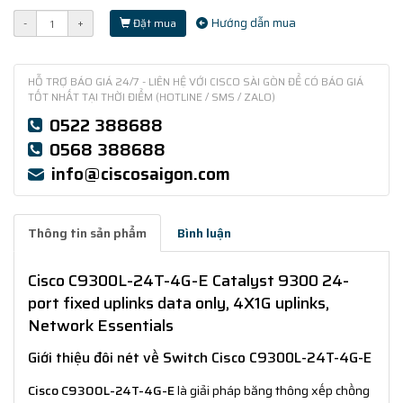
Hướng dẫn mua
-
+
Đặt mua
HỖ TRỢ BÁO GIÁ 24/7 - LIÊN HỆ VỚI CISCO SÀI GÒN ĐỂ CÓ BÁO GIÁ
TỐT NHẤT TẠI THỜI ĐIỂM (HOTLINE / SMS / ZALO)
0522 388688
0568 388688
info@ciscosaigon.com
Thông tin sản phẩm
Bình luận
Cisco C9300L-24T-4G-E Catalyst 9300 24-
port fixed uplinks data only, 4X1G uplinks,
Network Essentials
Giới thiệu đôi nét về Switch Cisco C9300L-24T-4G-E
Cisco C9300L-24T-4G-E
là giải pháp băng thông xếp chồng