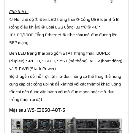
Chú thích:
① Nút chế độ ② Đèn LED trạng thái ③ Cổng USB loại nhỏ B
(cổng điều khiển) ④ Loại USB Cổng lưu trữ ⑤ 48 *
10/100/1000 Cổng Ethernet ⑥ Khe cắm mô-đun đường lên
SFP mạng
Đèn LED trạng thái bao gồm STAT (trạng thái), DUPLX
(duplex), SPEED, STACK, SYST (hệ thống), ACTV (hoạt động)
và S-PWR (Stack Power).
Bộ chuyển đổi hỗ trợ một mô-đun mạng có thể thay thế nóng
cung cấp các cổng uplink để kết nối với các thiết bị khác. Công
tắc chỉ nên được vận hành với mô-đun mạng hoặc mô-đun
trống được cài đặt.
Mặt sau WS-C3850-48T-S