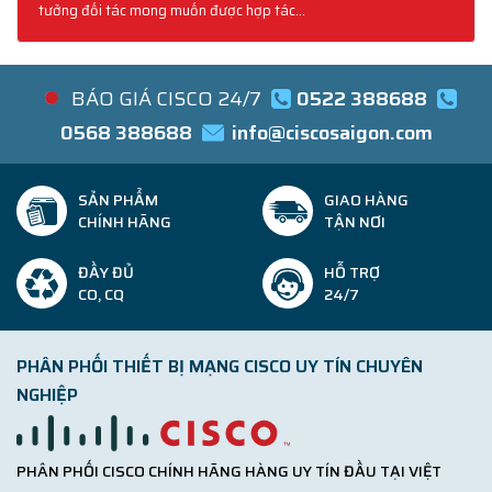
tưởng đối tác mong muốn được hợp tác...
BÁO GIÁ CISCO 24/7
0522 388688
0568 388688
info@ciscosaigon.com
SẢN PHẨM
GIAO HÀNG
CHÍNH HÃNG
TẬN NƠI
ĐẦY ĐỦ
HỖ TRỢ
CO, CQ
24/7
PHÂN PHỐI THIẾT BỊ MẠNG CISCO UY TÍN CHUYÊN
NGHIỆP
PHÂN PHỐI CISCO CHÍNH HÃNG HÀNG UY TÍN ĐẦU TẠI VIỆT