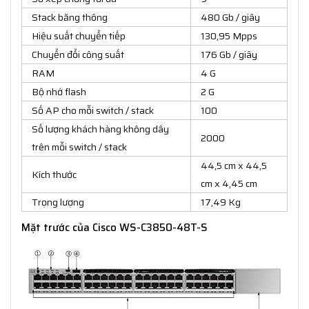
Stack băng thông
480 Gb / giây
Hiệu suất chuyển tiếp
130,95 Mpps
Chuyển đổi công suất
176 Gb / giây
RAM
4 G
Bộ nhớ flash
2 G
Số AP cho mỗi switch / stack
100
Số lượng khách hàng không dây
2000
trên mỗi switch / stack
44,5 cm x 44,5
Kích thước
cm x 4,45 cm
Trọng lượng
17,49 Kg
Mặt trước của Cisco WS-C3850-48T-S