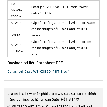
CAB-
Catalyst 3750X và 3850 Stack Power
SPWR-
Cable 150 CM
150CM
STACK-
Cáp xếp chồng Cisco StackWise-480 50cm
T1-
cho bộ chuyển đổi Cisco Catalyst 3850
50CM =
series
Cáp xếp chồng Cisco StackWise-480 1m
STACK-
cho bộ chuyển đổi Cisco Catalyst 3850
T1-1M =
series
Dowload tài liệu Datasheet PDF
Datasheet Cisco WS-C3850-48T-S pdf
Cisco Sài Gòn ➡️ phân phối Cisco WS-C3850-48T-S chính
hãng, uy tín, giao hàng toàn Quốc, Hỗ trợ 24/7
✅
WS-C3850-48T-S Cisco Catalyst C3850 Layer 3 48 port