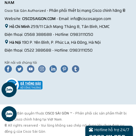
NAM
- Phân phối thiết bị mạng Cisco chính hãng ®
Cisco Sài Gòn Authorized
Website:
CISCOSAIGON.COM
- Email:
info@ciscosaigon.com
Hồ Chí Minh
259/11 Cách Mạng Tháng 8, Tân Bình, HCMC
Điện thoại:
0568 388688
- Hotline:
0983111050
Hà Nội
190 P. Yên Bình, P. Phúc La, Hà Đông, Hà Nội
Điện thoại:
0522 388688
- Hotline:
0983111050
Kết nối với chúng tôi
© 2018 Bản quyền thuộc
CISCO SÀI GÒN
™ - Phân phối các sản phẩm thiết bị
mạng Cisco chính hãng tại Việt Nam.
® All rights reserved - Vui lòng không sao chép nội dung khi chưa được sự
Hotline hỗ trợ 24/7
đồng ý của Cisco Sài Gòn.