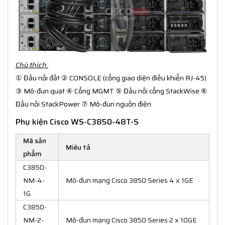
Chú thích:
① Đầu nối đất ② CONSOLE (cổng giao diện điều khiển RJ-45)
③ Mô-đun quạt ④ Cổng MGMT ⑤ Đầu nối cổng StackWise ⑥
Đầu nối StackPower ⑦ Mô-đun nguồn điện
Phụ kiện Cisco WS-C3850-48T-S
Mã sản
Miêu tả
phẩm
C3850-
NM-4-
Mô-đun mạng Cisco 3850 Series 4 x 1GE
1G
C3850-
NM-2-
Mô-đun mạng Cisco 3850 Series 2 x 10GE