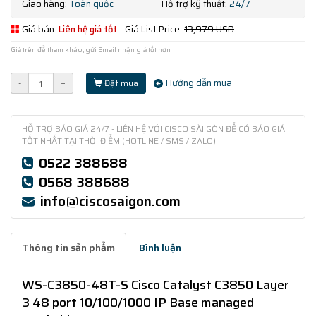
Giao hàng:
Toàn quốc
Hỗ trợ kỹ thuật:
24/7
Giá bán:
Liên hệ giá tốt
- Giá List Price:
13,979 USD
Giá trên để tham khảo, gửi Email nhận giá tốt hơn
Hướng dẫn mua
-
+
Đặt mua
HỖ TRỢ BÁO GIÁ 24/7 - LIÊN HỆ VỚI CISCO SÀI GÒN ĐỂ CÓ BÁO GIÁ
TỐT NHẤT TẠI THỜI ĐIỂM (HOTLINE / SMS / ZALO)
0522 388688
0568 388688
info@ciscosaigon.com
Thông tin sản phẩm
Bình luận
WS-C3850-48T-S Cisco Catalyst C3850 Layer
3 48 port 10/100/1000 IP Base managed