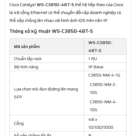
Cisco Catalyst
WS-C3850-48T-S
thế hệ tiếp theo của Cisco
là 48 cổng Ethernet có thể chuyển đổi cấp doanh nghiệp có
thể xếp chồng lên nhau với hình ảnh IOS trên nền IP.
Thông số kỹ thuật WS-C3850-48T-S
WS-C3850-
Mã sản phẩm
48T-S
Chuẩn lắp rack
1 RU
Bộ tính năng
IP Base
C3850-NM-4-1G
C3850-NM-2-
Lựa chọn mô-đun đường lên mạng
10G
SFP
C3850-NM-4-
10G
48 x
Cổng
10/100/1000
Số xếp chồng tối đa
9