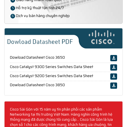
4
Hỗ trợ kỹ thuật tận tình 24/7
5
Dịch vụ bán hàng chuyên nghiệp
6
Dowload Datasheet Cisco 3650
Cisco Catalyst 9300 Series Switches Data Sheet
Cisco Catalyst 9200 Series Switches Data Sheet
Dowload Datasheet Cisco 3850
Cisco Sài Gòn với 15 năm uy tín phân phối các sản phẩm
Networking tại thị trường Việt Nam. Hàng nghìn công trình hệ
thống mạng đã được chúng tôi cung cấp... Cisco Sài Gòn là lựa
chọn số 1 cho các công trình mạng, khách hàng ưa chuộng, tin