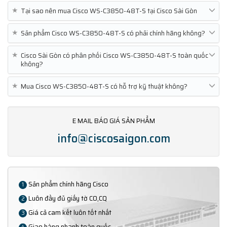
★
Tại sao nên mua Cisco WS-C3850-48T-S tại Cisco Sài Gòn
★
Sản phẩm Cisco WS-C3850-48T-S có phải chính hãng không?
★
Cisco Sài Gòn có phân phối Cisco WS-C3850-48T-S toàn quốc
không?
★
Mua Cisco WS-C3850-48T-S có hỗ trợ kỹ thuật không?
E MAIL BÁO GIÁ SẢN PHẨM
info@ciscosaigon.com
Sản phẩm chính hãng Cisco
1
Luôn đầy đủ giấy tờ CO,CQ
2
Giá cả cam kết luôn tốt nhất
3
Giao hàng nhanh toàn quốc