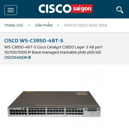
Toggle
navigation
TRANG CHỦ
SẢN PHẨM
SWITCH CISCO 3650 3850
CISCO WS-C3850-48T-S
WS-C3850-48T-S Cisco Catalyst C3850 Layer 3 48 port
10/100/1000 IP Base managed stackable phân phối bởi
CISCOSAIGON ®