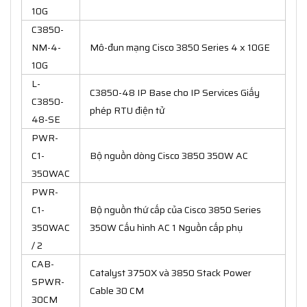
10G
C3850-
NM-4-
Mô-đun mạng Cisco 3850 Series 4 x 10GE
10G
L-
C3850-48 IP Base cho IP Services Giấy
C3850-
phép RTU điện tử
48-SE
PWR-
C1-
Bộ nguồn dòng Cisco 3850 350W AC
350WAC
PWR-
C1-
Bộ nguồn thứ cấp của Cisco 3850 Series
350WAC
350W Cấu hình AC 1 Nguồn cấp phụ
/ 2
CAB-
Catalyst 3750X và 3850 Stack Power
SPWR-
Cable 30 CM
30CM