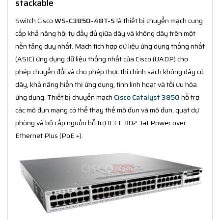
stackable
Switch Cisco
WS-C3850-48T-S
là thiết bị chuyển mạch cung
cấp khả năng hội tụ đầy đủ giữa dây và không dây trên một
nền tảng duy nhất. Mạch tích hợp dữ liệu ứng dụng thống nhất
(ASIC) ứng dụng dữ liệu thống nhất của Cisco (UADP) cho
phép chuyển đổi và cho phép thực thi chính sách không dây có
dây, khả năng hiển thị ứng dụng, tính linh hoạt và tối ưu hóa
ứng dụng. Thiết bị chuyển mạch
Cisco Catalyst 3850
hỗ trợ
các mô đun mạng có thể thay thế mô đun và mô đun, quạt dự
phòng và bộ cấp nguồn hỗ trợ IEEE 802.3at Power over
Ethernet Plus (PoE +).