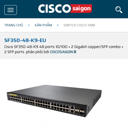
Toggle
navigation
TRANG CHỦ
SẢN PHẨM
SWITCH CISCO SMB
SF350-48-K9-EU
Cisco SF350-48-K9 48 ports 10/100 + 2 Gigabit copper/SFP combo +
2 SFP ports. phân phối bởi
CISCOSAIGON ®