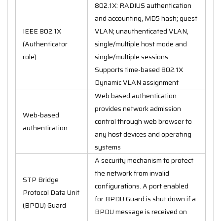
802.1X: RADIUS authentication
and accounting, MD5 hash; guest
IEEE 802.1X
VLAN; unauthenticated VLAN,
(Authenticator
single/multiple host mode and
role)
single/multiple sessions
Supports time-based 802.1X
Dynamic VLAN assignment
Web based authentication
provides network admission
Web-based
control through web browser to
authentication
any host devices and operating
systems
A security mechanism to protect
the network from invalid
STP Bridge
configurations. A port enabled
Protocol Data Unit
for BPDU Guard is shut down if a
(BPDU) Guard
BPDU message is received on