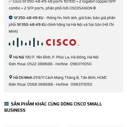
✅
Cisco SF350-48-K9 48 ports 10/100 + 2 Gigabit copper/SFP
combo + 2 SFP ports. phân phối bởi CISCOSAIGON ®
SF350-48-K9-EU
- thông tin, hình ảnh, giá bán, báo giá phân
phối
SF350-48-K9-EU
chính hãng tại Hà Nội và Sài Gòn (Hồ Chí
Minh)
Hà Nội
190 P. Yên Bình, P. Phúc La, Hà Đông, Hà Nội
Điện thoại: 0522 388688 - Hotline
0983111050
Hồ Chí Minh
259/11 Cách Mạng Tháng 8, Tân Bình, HCMC
Điện thoại: 0568 388688 - Hotline
0983111050
SẢN PHẨM KHÁC CÙNG DÒNG CISCO SMALL
BUSINESS