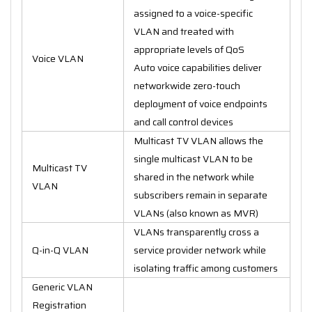
assigned to a voice-specific
VLAN and treated with
appropriate levels of QoS
Voice VLAN
Auto voice capabilities deliver
networkwide zero-touch
deployment of voice endpoints
and call control devices
Multicast TV VLAN allows the
single multicast VLAN to be
Multicast TV
shared in the network while
VLAN
subscribers remain in separate
VLANs (also known as MVR)
VLANs transparently cross a
Q-in-Q VLAN
service provider network while
isolating traffic among customers
Generic VLAN
Registration