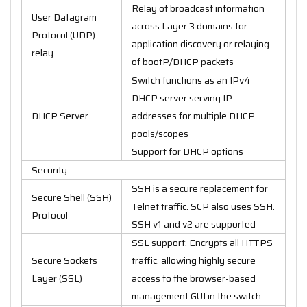
Relay of broadcast information
User Datagram
across Layer 3 domains for
Protocol (UDP)
application discovery or relaying
relay
of bootP/DHCP packets
Switch functions as an IPv4
DHCP server serving IP
DHCP Server
addresses for multiple DHCP
pools/scopes
Support for DHCP options
Security
SSH is a secure replacement for
Secure Shell (SSH)
Telnet traffic. SCP also uses SSH.
Protocol
SSH v1 and v2 are supported
SSL support: Encrypts all HTTPS
Secure Sockets
traffic, allowing highly secure
Layer (SSL)
access to the browser-based
management GUI in the switch