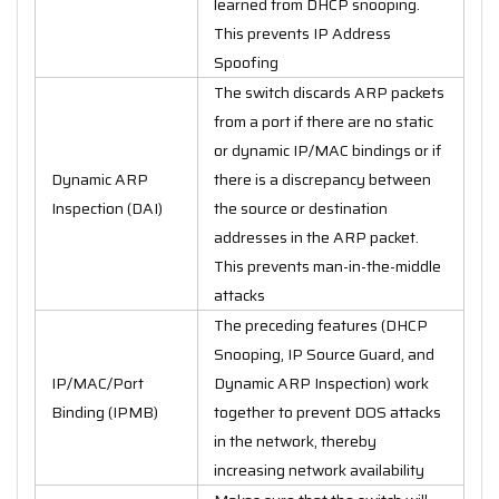
learned from DHCP snooping.
This prevents IP Address
Spoofing
The switch discards ARP packets
from a port if there are no static
or dynamic IP/MAC bindings or if
Dynamic ARP
there is a discrepancy between
Inspection (DAI)
the source or destination
addresses in the ARP packet.
This prevents man-in-the-middle
attacks
The preceding features (DHCP
Snooping, IP Source Guard, and
IP/MAC/Port
Dynamic ARP Inspection) work
Binding (IPMB)
together to prevent DOS attacks
in the network, thereby
increasing network availability