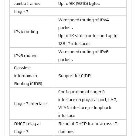
Jumbo frames
Up to 9K (9216) bytes
Layer 3
Wirespeed routing of IPv4
packets
IPv4 routing
Up to 1K static routes and up to
128 IP interfaces
Wirespeed routing of IPv6
IPv6 routing
packets
Classless
Interdomain
Support for CIDR
Routing (CIDR)
Configuration of Layer 3
interface on physical port, LAG,
Layer 3 Interface
VLAN interface, or loopback
interface
DHCP relay at
Relay of DHCP traffic across IP
Layer 3
domains