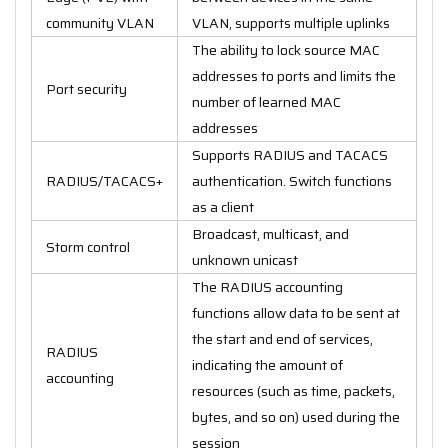
community VLAN
VLAN, supports multiple uplinks
The ability to lock source MAC
addresses to ports and limits the
Port security
number of learned MAC
addresses
Supports RADIUS and TACACS
RADIUS/TACACS+
authentication. Switch functions
as a client
Broadcast, multicast, and
Storm control
unknown unicast
The RADIUS accounting
functions allow data to be sent at
the start and end of services,
RADIUS
indicating the amount of
accounting
resources (such as time, packets,
bytes, and so on) used during the
session