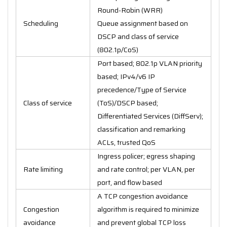
Round-Robin (WRR)
Scheduling
Queue assignment based on
DSCP and class of service
(802.1p/CoS)
Port based; 802.1p VLAN priority
based; IPv4/v6 IP
precedence/Type of Service
Class of service
(ToS)/DSCP based;
Differentiated Services (DiffServ);
classification and remarking
ACLs, trusted QoS
Ingress policer; egress shaping
Rate limiting
and rate control; per VLAN, per
port, and flow based
A TCP congestion avoidance
Congestion
algorithm is required to minimize
avoidance
and prevent global TCP loss