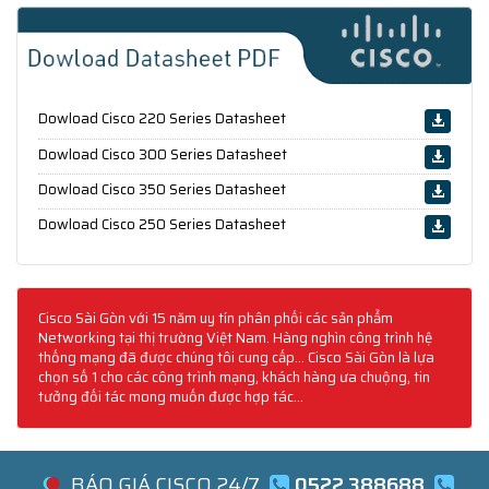
Dowload Cisco 220 Series Datasheet
Dowload Cisco 300 Series Datasheet
Dowload Cisco 350 Series Datasheet
Dowload Cisco 250 Series Datasheet
Cisco Sài Gòn với 15 năm uy tín phân phối các sản phẩm
Networking tại thị trường Việt Nam. Hàng nghìn công trình hệ
thống mạng đã được chúng tôi cung cấp... Cisco Sài Gòn là lựa
chọn số 1 cho các công trình mạng, khách hàng ưa chuộng, tin
tưởng đối tác mong muốn được hợp tác...
BÁO GIÁ CISCO 24/7
0522 388688