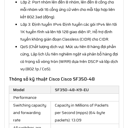
Lớp 2: Port nhóm lên đến 8 nhóm, lên đến 8 cổng cho
mỗi nhóm với 16 cổng ứng cử viên cho mỗi tập hợp liên
kết 802.3ad (động).
Lớp 3: Định tuyến IPv4 Định tuyến các gói IPv4 lên tới
1K tuyến tĩnh và lên tới 128 giao diện IP, Hỗ trợ định
tuyến không gián đoạn Classless (CIDR) cho CIDR.
QoS (Chất lượng dịch vụ): Mức ưu tiên 8 hàng đợi phần
cứng, Lập lịch Ưu tiên nghiêm ngặt và phân bổ hàng đợi
có trọng số vòng tròn (WRR) dựa trên DSCP và lớp dịch
vụ (802.1p / CoS).
Thông số kỹ thuật Cisco Cisco SF350-48
Model
SF350-48-K9-EU
Performance
Switching capacity
Capacity in Millions of Packets
and forwarding
per Second (mpps) (64-byte
rate
packets): 13.09
All switches are