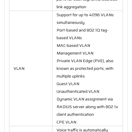
link aggregation
Support for up to 4096 VLANs
simultaneously
Port-based and 802.1Q tag-
based VLANs
MAC-based VLAN
Management VLAN
Private VLAN Edge (PVE), also
VLAN
known as protected ports, with
multiple uplinks
Guest VLAN
Unauthenticated VLAN
Dynamic VLAN assignment via
RADIUS server along with 802.1x
client authentication
CPE VLAN
Voice traffic is automatically