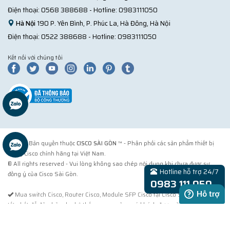
Điện thoại:
0568 388688
- Hotline:
0983111050
Hà Nội
190 P. Yên Bình, P. Phúc La, Hà Đông, Hà Nội
Điện thoại:
0522 388688
- Hotline:
0983111050
Kết nối với chúng tôi
© 2018 Bản quyền thuộc
CISCO SÀI GÒN
™ - Phân phối các sản phẩm thiết bị
mạng Cisco chính hãng tại Việt Nam.
® All rights reserved - Vui lòng không sao chép nội dung khi chưa được sự
Hotline hỗ trợ 24/7
đồng ý của Cisco Sài Gòn.
0983 111 050
Mua switch Cisco, Router Cisco, Module SFP Cisco tại Cisco Sài Gòn. Cách
tốt nhất để đảm bảo cho hệ thống mạng của quý khách được sử dụng sản
phẩm chính hãng từ Cisco |
cisco.com