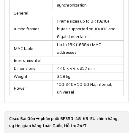
synchronization
General
Frame sizes up to 9K (9216)
Jumbo frames
bytes supported on 10/100 and
Gigabit interfaces
Up to 16K (16384) MAC
MAC table
addresses
Environmental
Dimensions
440 x 44 x 257 mm
Weight
3.58 kg
100-240V 50-60 Hz, internal,
Power
universal
Cisco Sài Gòn ➡️ phân phối SF350-48-K9-EU chính hãng,
uy tín, giao hàng toàn Quốc, Hỗ trợ 24/7