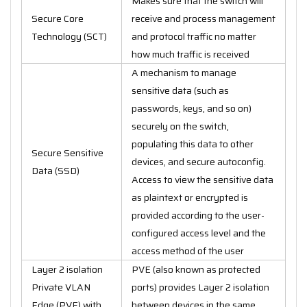
Makes sure that the switch will
Secure Core
receive and process management
Technology (SCT)
and protocol traffic no matter
how much traffic is received
A mechanism to manage
sensitive data (such as
passwords, keys, and so on)
securely on the switch,
populating this data to other
Secure Sensitive
devices, and secure autoconfig.
Data (SSD)
Access to view the sensitive data
as plaintext or encrypted is
provided according to the user-
configured access level and the
access method of the user
Layer 2 isolation
PVE (also known as protected
Private VLAN
ports) provides Layer 2 isolation
Edge (PVE) with
between devices in the same