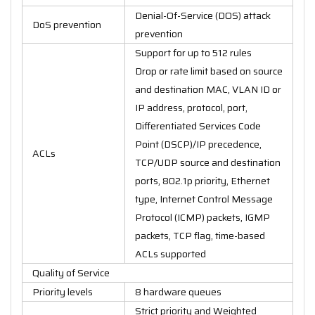
Denial-Of-Service (DOS) attack
DoS prevention
prevention
Support for up to 512 rules
Drop or rate limit based on source
and destination MAC, VLAN ID or
IP address, protocol, port,
Differentiated Services Code
Point (DSCP)/IP precedence,
ACLs
TCP/UDP source and destination
ports, 802.1p priority, Ethernet
type, Internet Control Message
Protocol (ICMP) packets, IGMP
packets, TCP flag, time-based
ACLs supported
Quality of Service
Priority levels
8 hardware queues
Strict priority and Weighted