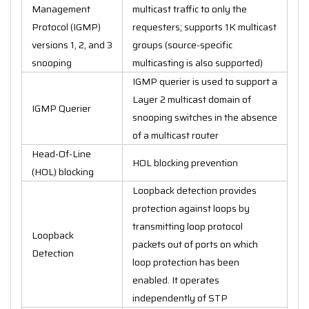
Management
multicast traffic to only the
Protocol (IGMP)
requesters; supports 1K multicast
versions 1, 2, and 3
groups (source-specific
snooping
multicasting is also supported)
IGMP querier is used to support a
Layer 2 multicast domain of
IGMP Querier
snooping switches in the absence
of a multicast router
Head-Of-Line
HOL blocking prevention
(HOL) blocking
Loopback detection provides
protection against loops by
transmitting loop protocol
Loopback
packets out of ports on which
Detection
loop protection has been
enabled. It operates
independently of STP