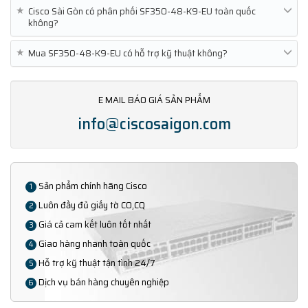
★
Cisco Sài Gòn có phân phối SF350-48-K9-EU toàn quốc
không?
★
Mua SF350-48-K9-EU có hỗ trợ kỹ thuật không?
E MAIL BÁO GIÁ SẢN PHẨM
info@ciscosaigon.com
Sản phẩm chính hãng Cisco
1
Luôn đầy đủ giấy tờ CO,CQ
2
Giá cả cam kết luôn tốt nhất
3
Giao hàng nhanh toàn quốc
4
Hỗ trợ kỹ thuật tận tình 24/7
5
Dịch vụ bán hàng chuyên nghiệp
6