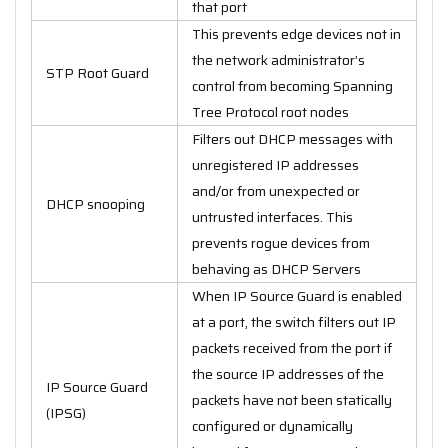
that port
This prevents edge devices not in
the network administrator’s
STP Root Guard
control from becoming Spanning
Tree Protocol root nodes
Filters out DHCP messages with
unregistered IP addresses
and/or from unexpected or
DHCP snooping
untrusted interfaces. This
prevents rogue devices from
behaving as DHCP Servers
When IP Source Guard is enabled
at a port, the switch filters out IP
packets received from the port if
the source IP addresses of the
IP Source Guard
packets have not been statically
(IPSG)
configured or dynamically