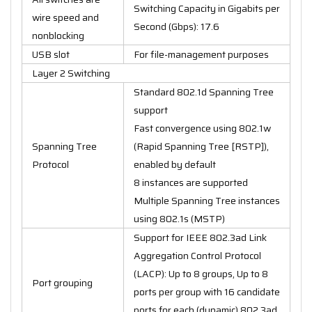
Switching Capacity in Gigabits per
wire speed and
Second (Gbps): 17.6
nonblocking
USB slot
For file-management purposes
Layer 2 Switching
Standard 802.1d Spanning Tree
support
Fast convergence using 802.1w
Spanning Tree
(Rapid Spanning Tree [RSTP]),
Protocol
enabled by default
8 instances are supported
Multiple Spanning Tree instances
using 802.1s (MSTP)
Support for IEEE 802.3ad Link
Aggregation Control Protocol
(LACP): Up to 8 groups, Up to 8
Port grouping
ports per group with 16 candidate
ports for each (dynamic) 802.3ad