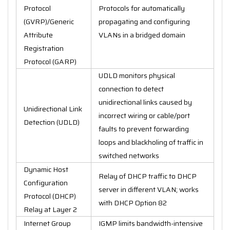
Protocol
Protocols for automatically
(GVRP)/Generic
propagating and configuring
Attribute
VLANs in a bridged domain
Registration
Protocol (GARP)
UDLD monitors physical
connection to detect
unidirectional links caused by
Unidirectional Link
incorrect wiring or cable/port
Detection (UDLD)
faults to prevent forwarding
loops and blackholing of traffic in
switched networks
Dynamic Host
Relay of DHCP traffic to DHCP
Configuration
server in different VLAN; works
Protocol (DHCP)
with DHCP Option 82
Relay at Layer 2
Internet Group
IGMP limits bandwidth-intensive