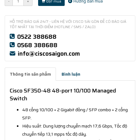
Hướng dẫn mua
-
+
Đặt mua
HỖ TRỢ BÁO GIÁ 24/7 - LIÊN HỆ VỚI CISCO SÀI GÒN ĐỂ CÓ BÁO GIÁ
TỐT NHẤT TẠI THỜI ĐIỂM (HOTLINE / SMS / ZALO)
0522 388688
0568 388688
info@ciscosaigon.com
Thông tin sản phẩm
Bình luận
Cisco SF350-48 48-port 10/100 Managed
Switch
48 cổng 10/100 + 2 Gigabit đồng / SFP combo + 2 cổng
SFP.
Hiệu suất: Dung lượng chuyển mạch 17,6 Gbps, Tốc độ
chuyển tiếp 13,1 mpps tốc độ dây.