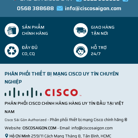
0568 388688
info@ciscosaigon.com
SẢN PHẨM
GIAO HÀNG
CHÍNH HÃNG
TẬN NƠI
ĐẦY ĐỦ
HỖ TRỢ
CO, CQ
24/7
PHÂN PHỐI THIẾT BỊ MẠNG CISCO UY TÍN CHUYÊN
NGHIỆP
PHÂN PHỐI CISCO CHÍNH HÃNG HÀNG UY TÍN ĐẦU TẠI VIỆT
NAM
- Phân phối thiết bị mạng Cisco chính hãng ®
Cisco Sài Gòn Authorized
Website:
CISCOSAIGON.COM
- Email:
info@ciscosaigon.com
Hồ Chí Minh
259/11 Cách Mạng Tháng 8, Tân Bình, HCMC