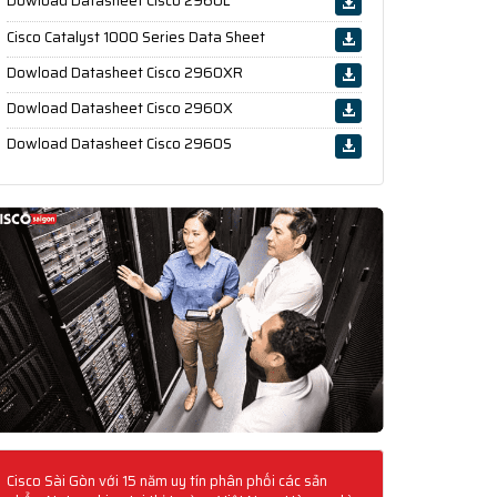
Dowload Datasheet Cisco 2960L
Cisco Catalyst 1000 Series Data Sheet
Dowload Datasheet Cisco 2960XR
Dowload Datasheet Cisco 2960X
Dowload Datasheet Cisco 2960S
Cisco Sài Gòn với 15 năm uy tín phân phối các sản