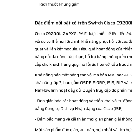
Kích thước khung gầm
Đặc điểm nổi bật có trên Switch Cisco C920
Cisco C9200L-24PXG-2Y-E
được thiết kế lên đến 24
với đó có thể nói tới chính khả năng phục hồi với các 
quạt và liên kết module. Hiệu quả hoạt động của thi
bảng nối đa năng tùy chọn, hỗ trợ băng thông xếp ch
cấp cho khách hàng quy mô tối ưu hóa với cấu trúc chi 
Khả năng bảo mật nâng cao với mã hóa MACsec AES-1
khả năng lớp 3, bao gồm OSPF, EIGRP, ISIS, RIP và 
NetFlow linh hoạt đầy đủ. Quyền truy cập do phần mề
- Đơn giản hóa các hoạt động và triển khai với tự độn
bằng Công cụ Dịch vụ Nhận dạng của Cisco (ISE)
- Đảm bảo mạng và cải thiện thời gian phân giải thô
Một sản phẩm đơn giản, an toàn, hợp nhất và tích hợp