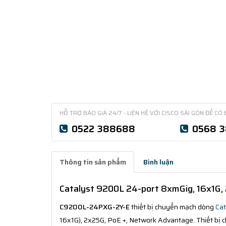
HỖ TRỢ BÁO GIÁ 24/7 - LIÊN HỆ VỚI CISCO SÀI GÒN ĐỂ CÓ 
0522 388688
0568 
Thông tin sản phẩm
Bình luận
Catalyst 9200L 24-port 8xmGig, 16x1G,
C9200L-24PXG-2Y-E
thiết bị chuyển mạch dòng
Cat
16x1G), 2x25G, PoE +, Network Advantage. Thiết bị 