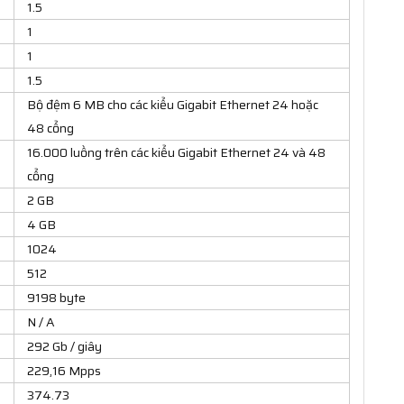
1.5
1
1
1.5
Bộ đệm 6 MB cho các kiểu Gigabit Ethernet 24 hoặc
48 cổng
16.000 luồng trên các kiểu Gigabit Ethernet 24 và 48
cổng
2 GB
4 GB
1024
512
9198 byte
N / A
292 Gb / giây
229,16 Mpps
374.73