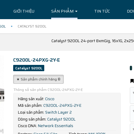
GIỚI THIỆU
SẢN PHẨM
TIN TỨC
DO
60L
CATALYST 9200L
Catalyst 9200L 24-port 8xmGig, 16x1G, 2x25G
C9200L-24PXG-2Y-E
Catalyst 9200L
★ Sản phẩm chính hãng ®
Thông số sản phẩm C9200L-24PXG-2Y-E
Hãng sản xuất:
Cisco
Mã sản phẩm:
C9200L-24PXG-2Y-E
Loại sản phẩm:
Switch Layer 2
Dòng sản phẩm:
Catalyst 9200L
Cisco DNA:
Network Essentials