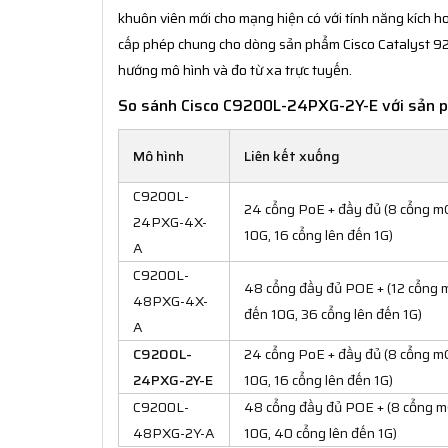
khuôn viên mới cho mạng hiện có với tính năng kích h
cấp phép chung cho dòng sản phẩm Cisco Catalyst 92
hướng mô hình và đo từ xa trực tuyến.
So sánh Cisco C9200L-24PXG-2Y-E với sản 
Mô hình
Liên kết xuống
C9200L-
24 cổng PoE + đầy đủ (8 cổng mG
24PXG-4X-
10G, 16 cổng lên đến 1G)
A
C9200L-
48 cổng đầy đủ POE + (12 cổng m
48PXG-4X-
đến 10G, 36 cổng lên đến 1G)
A
C9200L-
24 cổng PoE + đầy đủ (8 cổng mG
24PXG-2Y-E
10G, 16 cổng lên đến 1G)
C9200L-
48 cổng đầy đủ POE + (8 cổng m
48PXG-2Y-A
10G, 40 cổng lên đến 1G)