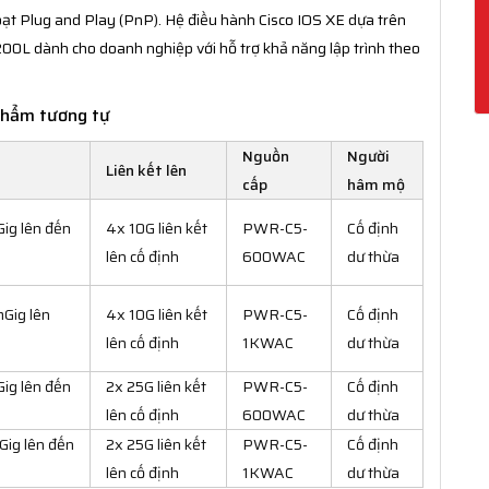
oạt Plug and Play (PnP). Hệ điều hành Cisco IOS XE dựa trên
00L dành cho doanh nghiệp với hỗ trợ khả năng lập trình theo
phẩm tương tự
Nguồn
Người
Liên kết lên
cấp
hâm mộ
ig lên đến
4x 10G liên kết
PWR-C5-
Cố định
lên cố định
600WAC
dư thừa
Gig lên
4x 10G liên kết
PWR-C5-
Cố định
lên cố định
1KWAC
dư thừa
ig lên đến
2x 25G liên kết
PWR-C5-
Cố định
lên cố định
600WAC
dư thừa
Gig lên đến
2x 25G liên kết
PWR-C5-
Cố định
lên cố định
1KWAC
dư thừa