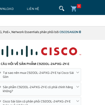
0
WNLOAD
LIÊN HỆ
, PoE+, Network Essentials phân phối bởi
CISCOSAIGON ®
CÂU HỎI VỀ SẢN PHẨM
C9200L-24PXG-2Y-E
★
Tại sao nên mua C9200L-24PXG-2Y-E tại Cisco Sài
Gòn
★
Sản phẩm C9200L-24PXG-2Y-E có phải chính hãng
không?
★
Cisco Sài Gòn có phân phối C9200L-24PXG-2Y-E