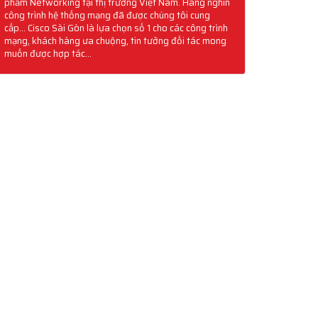
phẩm Networking tại thị trường Việt Nam. Hàng nghìn
công trình hệ thống mạng đã được chúng tôi cung
cấp... Cisco Sài Gòn là lựa chọn số 1 cho các công trình
mạng, khách hàng ưa chuộng, tin tưởng đối tác mong
muốn được hợp tác...