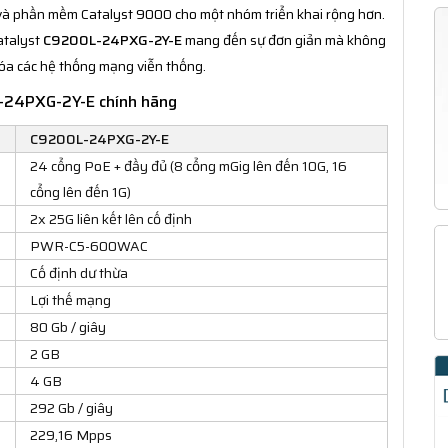
và phần mềm Catalyst 9000 cho một nhóm triển khai rộng hơn.
atalyst
C9200L-24PXG-2Y-E
mang đến sự đơn giản mà không
hóa các hệ thống mạng viễn thống.
L-24PXG-2Y-E chính hãng
C9200L-24PXG-2Y-E
24 cổng PoE + đầy đủ (8 cổng mGig lên đến 10G, 16
cổng lên đến 1G)
2x 25G liên kết lên cố định
PWR-C5-600WAC
Cố định dư thừa
Lợi thế mạng
80 Gb / giây
2 GB
4 GB
292 Gb / giây
229,16 Mpps