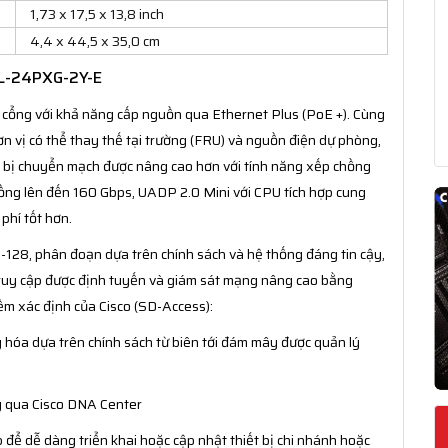
1,73 x 17,5 x 13,8 inch
4,4 x 44,5 x 35,0 cm
0L-24PXG-2Y-E
 cổng với khả năng cấp nguồn qua Ethernet Plus (PoE +). Cùng
đơn vị có thể thay thế tại trường (FRU) và nguồn điện dự phòng,
ết bị chuyển mạch được nâng cao hơn với tính năng xếp chồng
ồng lên đến 160 Gbps, UADP 2.0 Mini với CPU tích hợp cung
phí tốt hơn.
28, phân đoạn dựa trên chính sách và hệ thống đáng tin cậy,
truy cập được định tuyến và giám sát mạng nâng cao bằng
m xác định của Cisco (SD-Access):
g hóa dựa trên chính sách từ biên tới đám mây được quản lý
ng qua Cisco DNA Center
 để dễ dàng triển khai hoặc cập nhật thiết bị chi nhánh hoặc