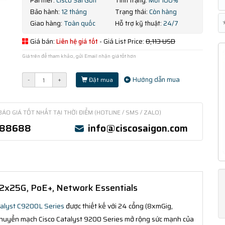
Partner:
Cisco Sài Gòn
Tình trạng:
Mới 100%
Bảo hành:
12 tháng
Trạng thái:
Còn hàng
Giao hàng:
Toàn quốc
Hỗ trợ kỹ thuật:
24/7
Giá bán:
Liên hệ giá tốt
- Giá List Price:
8,113 USD
Giá trên để tham khảo, gửi Email nhận giá tốt hơn
Hướng dẫn mua
-
+
Đặt mua
BÁO GIÁ TỐT NHẤT TẠI THỜI ĐIỂM (HOTLINE / SMS / ZALO)
388688
info@ciscosaigon.com
 2x25G, PoE+, Network Essentials
alyst C9200L Series
được thiết kế với 24 cổng (8xmGig,
chuyển mạch Cisco Catalyst 9200 Series mở rộng sức mạnh của