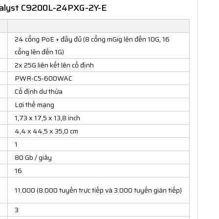
atalyst C9200L-24PXG-2Y-E
24 cổng PoE + đầy đủ (8 cổng mGig lên đến 10G, 16
cổng lên đến 1G)
2x 25G liên kết lên cố định
PWR-C5-600WAC
Cố định dư thừa
Lợi thế mạng
1,73 x 17,5 x 13,8 inch
4,4 x 44,5 x 35,0 cm
1
80 Gb / giây
16
11.000 (8.000 tuyến trực tiếp và 3.000 tuyến gián tiếp)
3