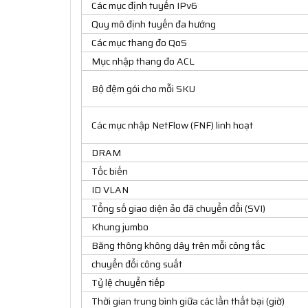
Các mục định tuyến IPv6
Quy mô định tuyến đa hướng
Các mục thang đo QoS
Mục nhập thang đo ACL
Bộ đệm gói cho mỗi SKU
Các mục nhập NetFlow (FNF) linh hoạt
DRAM
Tốc biến
ID VLAN
Tổng số giao diện ảo đã chuyển đổi (SVI)
Khung jumbo
Băng thông không dây trên mỗi công tắc
chuyển đổi công suất
Tỷ lệ chuyển tiếp
Thời gian trung bình giữa các lần thất bại (giờ)