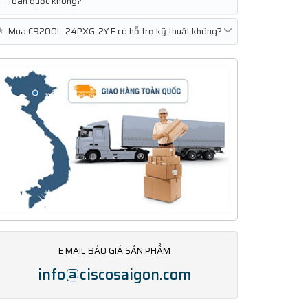
toàn quốc không?
★
Mua C9200L-24PXG-2Y-E có hỗ trợ kỹ thuật không?
E MAIL BÁO GIÁ SẢN PHẨM
info@ciscosaigon.com