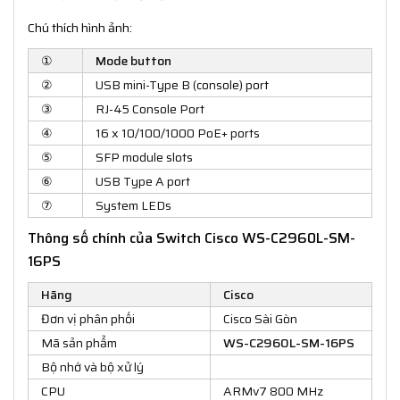
Chú thích hình ảnh:
①
Mode button
②
USB mini-Type B (console) port
③
RJ-45 Console Port
④
16 x 10/100/1000 PoE+ ports
⑤
SFP module slots
⑥
USB Type A port
⑦
System LEDs
Thông số chính của Switch Cisco WS-C2960L-SM-
16PS
Hãng
Cisco
Đơn vị phân phối
Cisco Sài Gòn
Mã sản phẩm
WS-C2960L-SM-16PS
Bộ nhớ và bộ xử lý
CPU
ARMv7 800 MHz