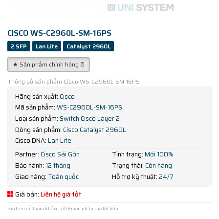
CISCO WS-C2960L-SM-16PS
2 SFP
Lan Lite
Catalyst 2960L
★ Sản phẩm chính hãng ®
Thông số sản phẩm Cisco WS-C2960L-SM-16PS
Hãng sản xuất:
Cisco
Mã sản phẩm:
WS-C2960L-SM-16PS
Loại sản phẩm:
Switch Cisco Layer 2
Dòng sản phẩm:
Cisco Catalyst 2960L
Cisco DNA:
Lan Lite
Partner:
Cisco Sài Gòn
Tình trạng:
Mới 100%
Bảo hành:
12 tháng
Trạng thái:
Còn hàng
Giao hàng:
Toàn quốc
Hỗ trợ kỹ thuật:
24/7
Giá bán:
Liên hệ giá tốt
Giá trên để tham khảo, gửi Email nhận giá tốt hơn