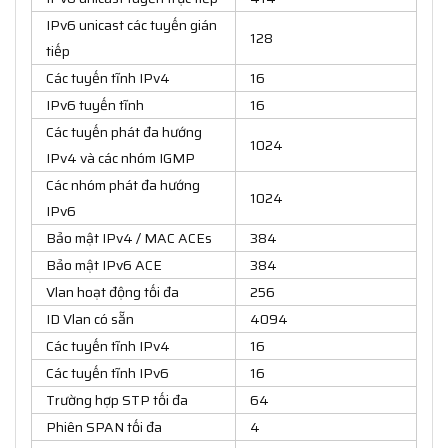
IPv6 unicast các tuyến gián
128
tiếp
Các tuyến tĩnh IPv4
16
IPv6 tuyến tĩnh
16
Các tuyến phát đa hướng
1024
IPv4 và các nhóm IGMP
Các nhóm phát đa hướng
1024
IPv6
Bảo mật IPv4 / MAC ACEs
384
Bảo mật IPv6 ACE
384
Vlan hoạt động tối đa
256
ID Vlan có sẵn
4094
Các tuyến tĩnh IPv4
16
Các tuyến tĩnh IPv6
16
Trường hợp STP tối đa
64
Phiên SPAN tối đa
4