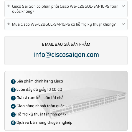
★
Cisco Sài Gòn có phân phối Cisco WS-C2960L-SM-16PS toàn
quốc không?
★
Mua Cisco WS-C2960L-SM-16PS có hỗ trợ kỹ thuật không?
E MAIL BÁO GIÁ SẢN PHẨM
info@ciscosaigon.com
Sản phẩm chính hãng Cisco
1
Luôn đầy đủ giấy tờ CO,CQ
2
Giá cả cam kết luôn tốt nhất
3
Giao hàng nhanh toàn quốc
4
Hỗ trợ kỹ thuật tận tình 24/7
5
Dịch vụ bán hàng chuyên nghiệp
6