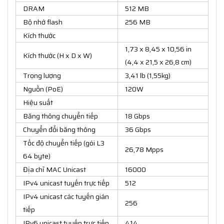
DRAM
512 MB
Bộ nhớ flash
256 MB
Kích thước
1,73 x 8,45 x 10,56 in
Kích thước (H x D x W)
(4,4 x 21,5 x 26,8 cm)
Trọng lượng
3,41 lb (1,55kg)
Nguồn (PoE)
120W
Hiệu suất
Băng thông chuyển tiếp
18 Gbps
Chuyển đổi băng thông
36 Gbps
Tốc độ chuyển tiếp (gói L3
26,78 Mpps
64 byte)
Địa chỉ MAC Unicast
16000
IPv4 unicast tuyến trực tiếp
512
IPv4 unicast các tuyến gián
256
tiếp
IPv6 unicast tuyến trực tiếp
414