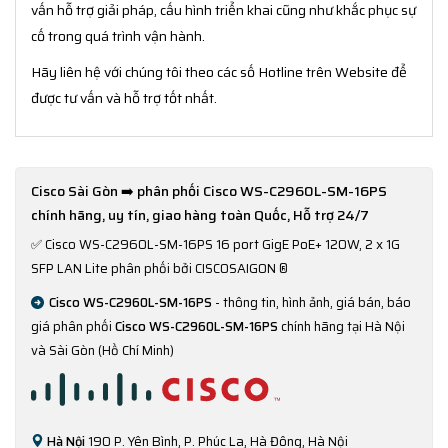
vấn hỗ trợ giải pháp, cấu hình triển khai cũng như khắc phục sự
cố trong quá trình vận hành.
Hãy liên hệ với chúng tôi theo các số Hotline trên Website để
được tư vấn và hỗ trợ tốt nhất.
Cisco Sài Gòn ➡️ phân phối Cisco WS-C2960L-SM-16PS
chính hãng, uy tín, giao hàng toàn Quốc, Hỗ trợ 24/7
✅
Cisco WS-C2960L-SM-16PS 16 port GigE PoE+ 120W, 2 x 1G
SFP LAN Lite phân phối bởi CISCOSAIGON ®
Cisco WS-C2960L-SM-16PS
- thông tin, hình ảnh, giá bán, báo
giá phân phối
Cisco WS-C2960L-SM-16PS
chính hãng tại Hà Nội
và Sài Gòn (Hồ Chí Minh)
Hà Nội
190 P. Yên Bình, P. Phúc La, Hà Đông, Hà Nội