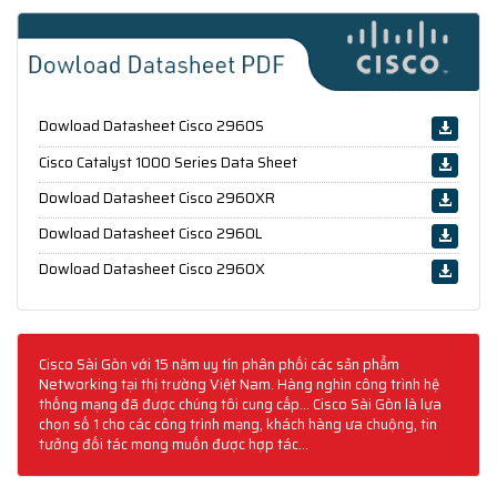
Dowload Datasheet Cisco 2960S
Cisco Catalyst 1000 Series Data Sheet
Dowload Datasheet Cisco 2960XR
Dowload Datasheet Cisco 2960L
Dowload Datasheet Cisco 2960X
Cisco Sài Gòn với 15 năm uy tín phân phối các sản phẩm
Networking tại thị trường Việt Nam. Hàng nghìn công trình hệ
thống mạng đã được chúng tôi cung cấp... Cisco Sài Gòn là lựa
chọn số 1 cho các công trình mạng, khách hàng ưa chuộng, tin
tưởng đối tác mong muốn được hợp tác...