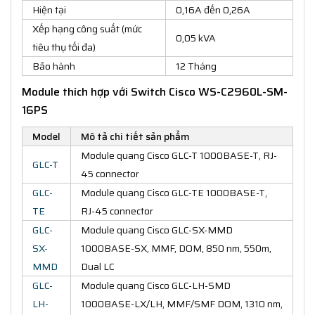
Hiện tại
0,16A đến 0,26A
Xếp hạng công suất (mức
0,05 kVA
tiêu thụ tối đa)
Bảo hành
12 Tháng
Module thích hợp với Switch Cisco WS-C2960L-SM-
16PS
Model
Mô tả chi tiết sản phẩm
Module quang Cisco GLC-T 1000BASE-T, RJ-
GLC-T
45 connector
GLC-
Module quang Cisco GLC-TE 1000BASE-T,
TE
RJ-45 connector
GLC-
Module quang Cisco GLC-SX-MMD
SX-
1000BASE-SX, MMF, DOM, 850 nm, 550m,
MMD
Dual LC
GLC-
Module quang Cisco GLC-LH-SMD
LH-
1000BASE-LX/LH, MMF/SMF DOM, 1310 nm,