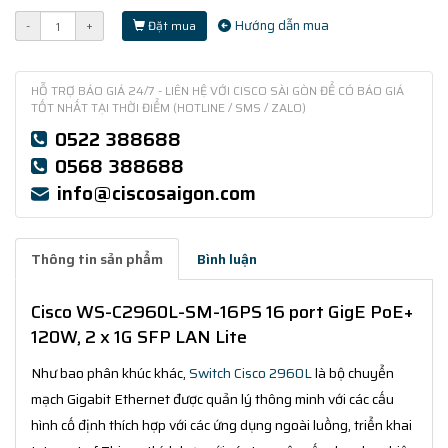
Hướng dẫn mua
-
+
Đặt mua
HỖ TRỢ BÁO GIÁ 24/7 - LIÊN HỆ VỚI CISCO SÀI GÒN ĐỂ CÓ BÁO GIÁ
TỐT NHẤT TẠI THỜI ĐIỂM (HOTLINE / SMS / ZALO)
0522 388688
0568 388688
info@ciscosaigon.com
Thông tin sản phẩm
Bình luận
Cisco WS-C2960L-SM-16PS 16 port GigE PoE+
120W, 2 x 1G SFP LAN Lite
Như bao phân khúc khác,
Switch Cisco 2960L
là bộ chuyển
mạch Gigabit Ethernet được quản lý thông minh với các cấu
hình cố định thích hợp với các ứng dụng ngoài luồng, triển khai