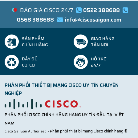
BÁO GIÁ CISCO 24/7
0522 388688
0568 388688
info@ciscosaigon.com
SẢN PHẨM
GIAO HÀNG
CHÍNH HÃNG
TẬN NƠI
ĐẦY ĐỦ
HỖ TRỢ
CO, CQ
24/7
PHÂN PHỐI THIẾT BỊ MẠNG CISCO UY TÍN CHUYÊN
NGHIỆP
PHÂN PHỐI CISCO CHÍNH HÃNG HÀNG UY TÍN ĐẦU TẠI VIỆT
NAM
- Phân phối thiết bị mạng Cisco chính hãng ®
Cisco Sài Gòn Authorized