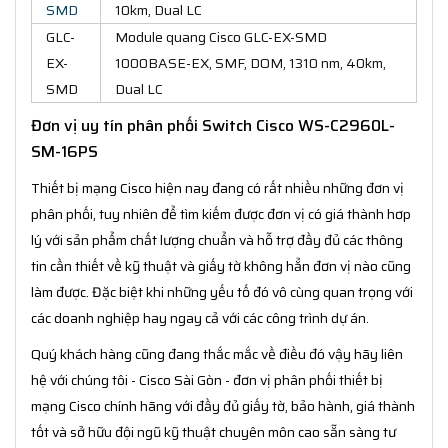
SMD
10km, Dual LC
GLC-
Module quang Cisco GLC-EX-SMD
EX-
1000BASE-EX, SMF, DOM, 1310 nm, 40km,
SMD
Dual LC
Đơn vị uy tín phân phối Switch Cisco WS-C2960L-
SM-16PS
Thiết bị mạng Cisco hiện nay đang có rất nhiều những đơn vị
phân phối, tuy nhiên để tìm kiếm được đơn vị có giá thành hơp
lý với sản phẩm chất lượng chuẩn và hỗ trợ đầy đủ các thông
tin cần thiết về kỹ thuật và giấy tờ không hẳn đơn vị nào cũng
làm được. Đặc biệt khi những yếu tố đó vô cùng quan trọng với
các doanh nghiệp hay ngay cả với các công trình dự án.
Quý khách hàng cũng đang thắc mắc về điều đó vậy hãy liên
hệ với chúng tôi - Cisco Sài Gòn - đơn vị phân phối thiết bị
mạng Cisco chính hãng với đầy đủ giấy tờ, bảo hành, giá thành
tốt và sở hữu đội ngũ kỹ thuật chuyên môn cao sẵn sàng tư