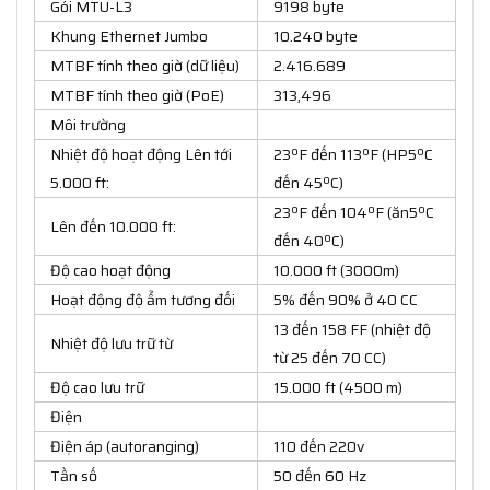
Gói MTU-L3
9198 byte
Khung Ethernet Jumbo
10.240 byte
MTBF tính theo giờ (dữ liệu)
2.416.689
MTBF tính theo giờ (PoE)
313,496
Môi trường
Nhiệt độ hoạt động Lên tới
23ºF đến 113ºF (HP5ºC
5.000 ft:
đến 45ºC)
23ºF đến 104ºF (ăn5ºC
Lên đến 10.000 ft:
đến 40ºC)
Độ cao hoạt động
10.000 ft (3000m)
Hoạt động độ ẩm tương đối
5% đến 90% ở 40 CC
13 đến 158 FF (nhiệt độ
Nhiệt độ lưu trữ từ
từ 25 đến 70 CC)
Độ cao lưu trữ
15.000 ft (4500 m)
Điện
Điện áp (autoranging)
110 đến 220v
Tần số
50 đến 60 Hz