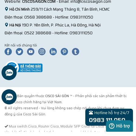
Website:
CISCOSAIGON.COM
- Email:
info@ciscosaigon.com
Hồ Chí Minh
259/11 Cách Mạng Tháng 8, Tân Bình, HCMC
Điện thoại:
0568 388688
- Hotline:
0983111050
Hà Nội
190 P. Yên Bình, P. Phúc La, Hà Đông, Hà Nội
Điện thoại:
0522 388688
- Hotline:
0983111050
Kết nối với chúng tôi
© 2018 Bản quyền thuộc
CISCO SÀI GÒN
™ - Phân phối các sản phẩm thiết bị
mạng Cisco chính hãng tại Việt Nam.
® All rights reserved - Vui lòng không sao chép nội dung khi chưa được sự
Hotline hỗ trợ 24/7
đồng ý của Cisco Sài Gòn.
0983 111 050
Mua switch Cisco, Router Cisco, Module SFP Cisco tại Cisco Sài Gòn. Cách
tốt nhất để đảm bảo cho hệ thống mạng của quý khách được sử dụng sản