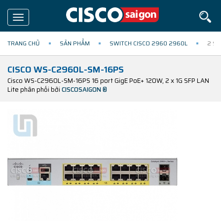
Toggle
navigation
TRANG CHỦ
SẢN PHẨM
SWITCH CISCO 2960 2960L
2 SF
CISCO WS-C2960L-SM-16PS
Cisco WS-C2960L-SM-16PS 16 port GigE PoE+ 120W, 2 x 1G SFP LAN
Lite phân phối bởi
CISCOSAIGON ®