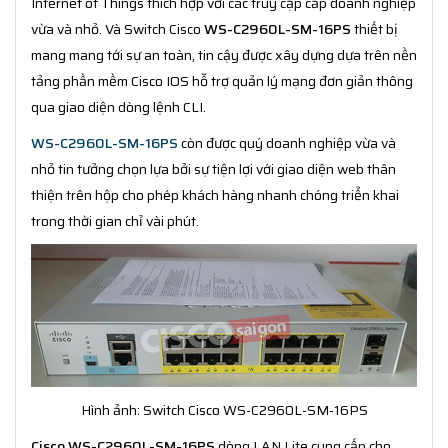
Internet of Things thích hợp với các truy cập cấp doanh nghiệp
vừa và nhỏ. Và Switch Cisco
WS-C2960L-SM-16PS
thiết bị
mang mang tới sự an toàn, tin cậy được xây dựng dựa trên nền
tảng phần mềm Cisco IOS hỗ trợ quản lý mạng đơn giản thông
qua giao diện dòng lệnh CLI.
WS-C2960L-SM-16PS
còn được quý doanh nghiệp vừa và
nhỏ tin tưởng chọn lựa bởi sự tiện lợi với giao diện web thân
thiện trên hộp cho phép khách hàng nhanh chóng triển khai
trong thời gian chỉ vài phút.
Hình ảnh: Switch Cisco WS-C2960L-SM-16PS
Cisco WS-C2960L-SM-16PS
dòng LAN Lite cung cấp cho