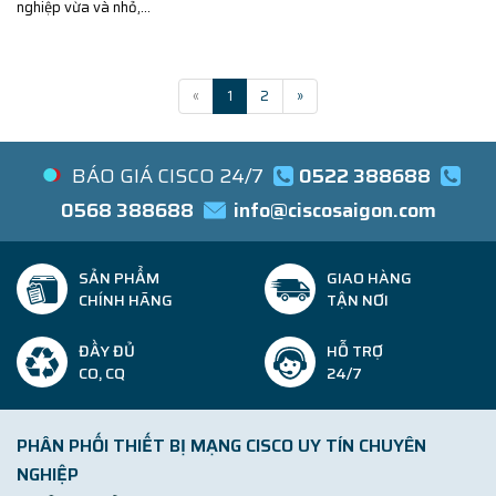
nghiệp vừa và nhỏ,...
«
1
2
»
BÁO GIÁ CISCO 24/7
0522 388688
0568 388688
info@ciscosaigon.com
SẢN PHẨM
GIAO HÀNG
CHÍNH HÃNG
TẬN NƠI
ĐẦY ĐỦ
HỖ TRỢ
CO, CQ
24/7
PHÂN PHỐI THIẾT BỊ MẠNG CISCO UY TÍN CHUYÊN
NGHIỆP