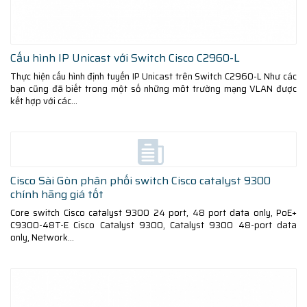
Cấu hình IP Unicast với Switch Cisco C2960-L
Thực hiện cấu hình định tuyến IP Unicast trên Switch C2960-L Như các
bạn cũng đã biết trong một số những môt trường mạng VLAN được
kết hợp với các...
Cisco Sài Gòn phân phối switch Cisco catalyst 9300
chính hãng giá tốt
Core switch Cisco catalyst 9300 24 port, 48 port data only, PoE+
C9300-48T-E Cisco Catalyst 9300, Catalyst 9300 48-port data
only, Network...